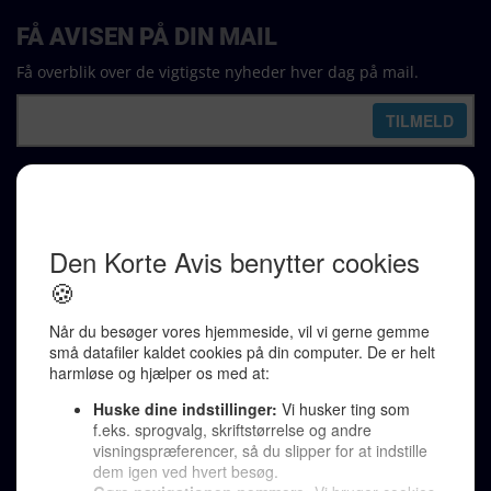
FÅ AVISEN PÅ DIN MAIL
Få overblik over de vigtigste nyheder hver dag på mail.
REDAKTION
Ralf Pittelkow (ansvarshavende)
Karen Jespersen
Redaktionen kontaktes via mail til
redaktion@denkorteavis.dk
Telefonsvarer 20 30 10 96
Von Ostensgade 22, 2791 Dragør
LINKS
Tidligere aviser >
Om os >