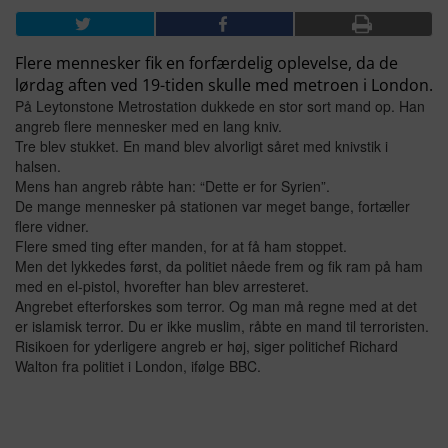
Flere mennesker fik en forfærdelig oplevelse, da de
lørdag aften ved 19-tiden skulle med metroen i London.
På Leytonstone Metrostation dukkede en stor sort mand op. Han
angreb flere mennesker med en lang kniv.
Tre blev stukket. En mand blev alvorligt såret med knivstik i
halsen.
Mens han angreb råbte han: “Dette er for Syrien”.
De mange mennesker på stationen var meget bange, fortæller
flere vidner.
Flere smed ting efter manden, for at få ham stoppet.
Men det lykkedes først, da politiet nåede frem og fik ram på ham
med en el-pistol, hvorefter han blev arresteret.
Angrebet efterforskes som terror. Og man må regne med at det
er islamisk terror. Du er ikke muslim, råbte en mand til terroristen.
Risikoen for yderligere angreb er høj, siger politichef Richard
Walton fra politiet i London, ifølge BBC.