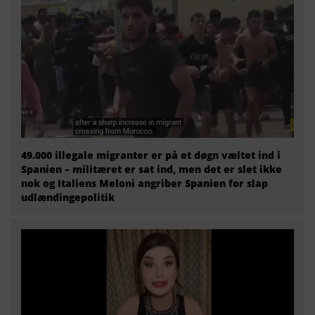
49.000 illegale migranter er på et døgn væltet ind i
Spanien – militæret er sat ind, men det er slet ikke
nok og Italiens Meloni angriber Spanien for slap
udlændingepolitik