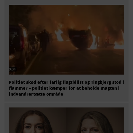
Politiet skød efter farlig flugtbilist og Tingbjerg stod i
flammer – politiet kæmper for at beholde magten i
indvandrertætte område