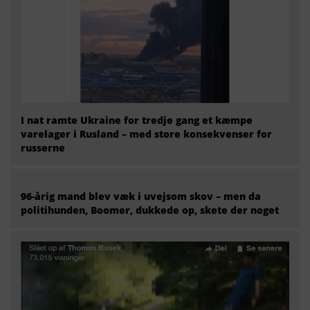
I nat ramte Ukraine for tredje gang et kæmpe
varelager i Rusland – med store konsekvenser for
russerne
96-årig mand blev væk i uvejsom skov – men da
politihunden, Boomer, dukkede op, skete der noget