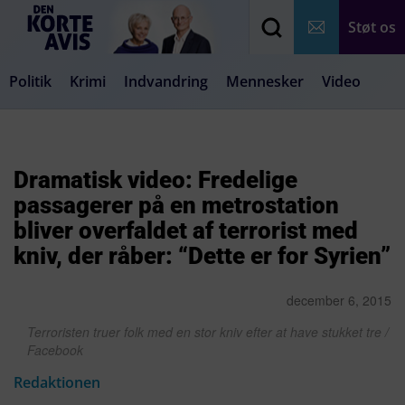
Støt os
Politik
Krimi
Indvandring
Mennesker
Video
Debat
Samfund
Medier
Livsstil
Dramatisk video: Fredelige
passagerer på en metrostation
bliver overfaldet af terrorist med
kniv, der råber: “Dette er for Syrien”
december 6, 2015
Terroristen truer folk med en stor kniv efter at have stukket tre /
Facebook
Redaktionen