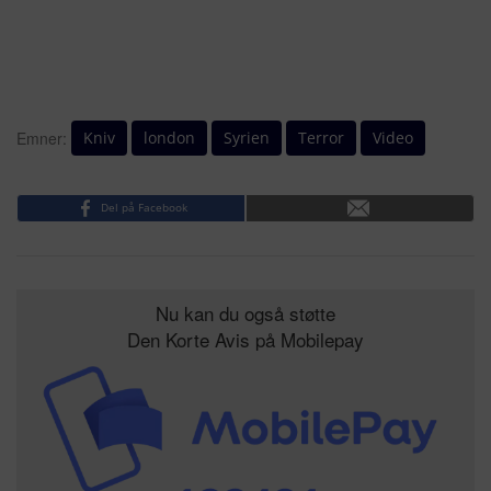
Kniv
london
Syrien
Terror
Video
Emner:
Del på Facebook
Nu kan du også støtte
Den Korte Avis på Mobilepay