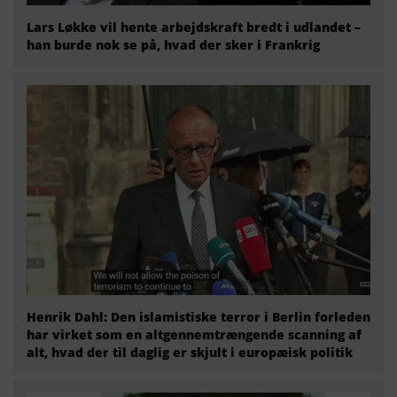
Lars Løkke vil hente arbejdskraft bredt i udlandet –
han burde nok se på, hvad der sker i Frankrig
Henrik Dahl: Den islamistiske terror i Berlin forleden
har virket som en altgennemtrængende scanning af
alt, hvad der til daglig er skjult i europæisk politik