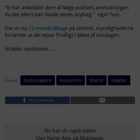
”Vi har anbefalet dem af følge politiets anmodninger,
da det ellers kan skade deres asylsag,” siger hun.
Der er nu
13 mænd tilbage
på centret, myndighederne
forventer at de rejser frivilligt i løbet af onsdagen.
Artiklen opdateres ……
Asylansøgere
Asylcentre
Mænd
Nægter
Emner:
Del på Facebook
Nu kan du også støtte
Den Korte Avis på Mobilepay