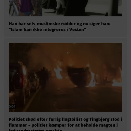
Han har selv muslimske rødder og nu siger han:
“Islam kan ikke integreres i Vesten”
Politiet skød efter farlig flugtbilist og Tingbjerg stod i
flammer – politiet kæmper for at beholde magten i
indvandrertætte område