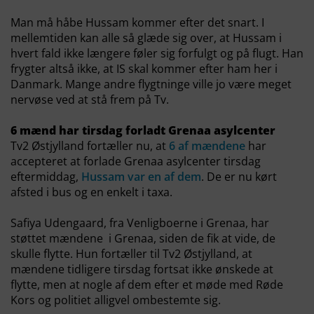
Man må håbe Hussam kommer efter det snart. I
mellemtiden kan alle så glæde sig over, at Hussam i
hvert fald ikke længere føler sig forfulgt og på flugt. Han
frygter altså ikke, at IS skal kommer efter ham her i
Danmark. Mange andre flygtninge ville jo være meget
nervøse ved at stå frem på Tv.
6 mænd har tirsdag forladt Grenaa asylcenter
Tv2 Østjylland fortæller nu, at
6 af mændene
har
accepteret at forlade Grenaa asylcenter tirsdag
eftermiddag,
Hussam var en af dem
. De er nu kørt
afsted i bus og en enkelt i taxa.
Safiya Udengaard, fra Venligboerne i Grenaa, har
støttet mændene i Grenaa, siden de fik at vide, de
skulle flytte. Hun fortæller til Tv2 Østjylland, at
mændene tidligere tirsdag fortsat ikke ønskede at
flytte, men at nogle af dem efter et møde med Røde
Kors og politiet alligvel ombestemte sig.