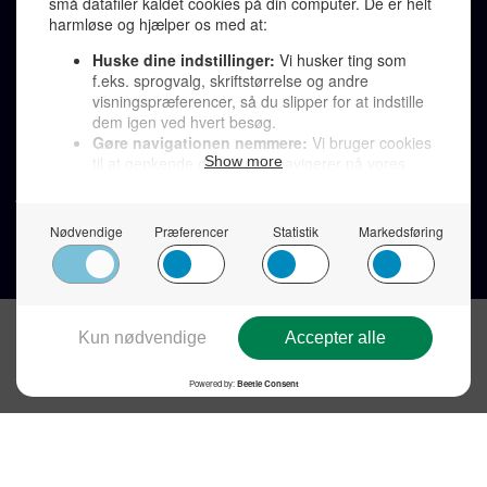
LINKS
Tidligere aviser >
Om os >
Støt Den Korte Avis >
Jobannoncer >
Send et læserbrev >
Privatlivspolitik >