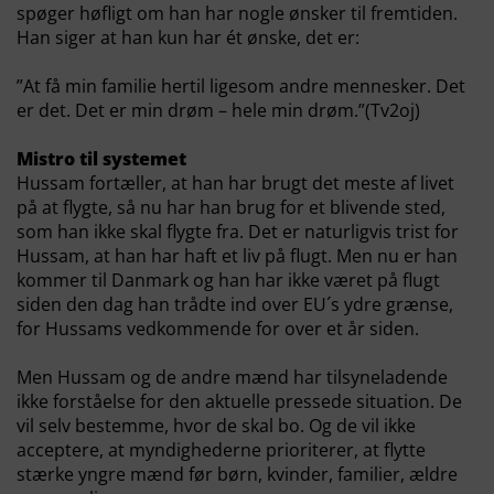
spøger høfligt om han har nogle ønsker til fremtiden.
Han siger at han kun har ét ønske, det er:
”At få min familie hertil ligesom andre mennesker. Det
er det. Det er min drøm – hele min drøm.”(Tv2oj)
Mistro til systemet
Hussam fortæller, at han har brugt det meste af livet
på at flygte, så nu har han brug for et blivende sted,
som han ikke skal flygte fra. Det er naturligvis trist for
Hussam, at han har haft et liv på flugt. Men nu er han
kommer til Danmark og han har ikke været på flugt
siden den dag han trådte ind over EU´s ydre grænse,
for Hussams vedkommende for over et år siden.
Men Hussam og de andre mænd har tilsyneladende
ikke forståelse for den aktuelle pressede situation. De
vil selv bestemme, hvor de skal bo. Og de vil ikke
acceptere, at myndighederne prioriterer, at flytte
stærke yngre mænd før børn, kvinder, familier, ældre