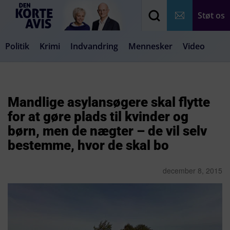
Støt os
Politik
Krimi
Indvandring
Mennesker
Video
Debat
Samfund
Medier
Livsstil
Mandlige asylansøgere skal flytte
for at gøre plads til kvinder og
børn, men de nægter – de vil selv
bestemme, hvor de skal bo
december 8, 2015