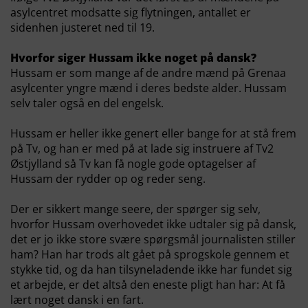
asylcentret modsatte sig flytningen, antallet er
sidenhen justeret ned til 19.
Hvorfor siger Hussam ikke noget på dansk?
Hussam er som mange af de andre mænd på Grenaa
asylcenter yngre mænd i deres bedste alder. Hussam
selv taler også en del engelsk.
Hussam er heller ikke genert eller bange for at stå frem
på Tv, og han er med på at lade sig instruere af Tv2
Østjylland så Tv kan få nogle gode optagelser af
Hussam der rydder op og reder seng.
Der er sikkert mange seere, der spørger sig selv,
hvorfor Hussam overhovedet ikke udtaler sig på dansk,
det er jo ikke store svære spørgsmål journalisten stiller
ham? Han har trods alt gået på sprogskole gennem et
stykke tid, og da han tilsyneladende ikke har fundet sig
et arbejde, er det altså den eneste pligt han har: At få
lært noget dansk i en fart.