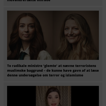
To radikale ministre ‘glemte’ at nævne terroristens
muslimske baggrund – de kunne have gavn af at læse
denne undersøgelse om terror og islamisme