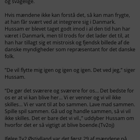
og svagelige.
Hvis mændene ikke kan forstå det, så kan man frygte,
at han får svært ved at integrere sig i Danmark.
Hussam er blevet taget godt imod i al den tid han har
været i Danmark, men til trods for det lader det til, at
han har tillagt sig et mistroisk og fjendsk billede af de
danske myndigheder som repræsentant for det danske
folk.
”De vil flytte mig igen og igen og igen. Det ved jeg,” siger
Hussam.
“De gør det sværere og sværere for os… Det bedste for
os er at vi kan blive her… Vi er venner og vi vil ikke
skilles… Vi er vant til at bo sammen. Lave mad sammen.
Spille spil sammen. Gå ud og handle sammen, så vi vil
ikke skilles. Det er bare det vi vil.,” uddyber Hussam om
hvorfor det er så vigtigt at blive boende.(Tv2oj)
Ifølge Tv2 Østjylland var det først 29 af mændene på