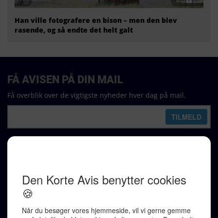
Han ville fotografere en bison – men den blev
rasende, og så endte det helt galt
FÅ AVISEN PÅ DIN MAIL
Få overblik over de vigtigste nyheder hver dag på mail.
REDAKTION
Ralf Pittelkow (ansvarshavende)
Karen Jespersen
Redaktionen kontaktes via mail til
redaktion@denkorteavis.dk
Telefonsvarer 20 30 10 96
Von Ostensgade 22, 2791 Dragør