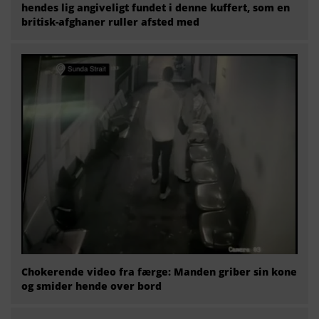
hendes lig angiveligt fundet i denne kuffert, som en
britisk-afghaner ruller afsted med
Chokerende video fra færge: Manden griber sin kone
og smider hende over bord