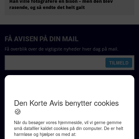
Han ville fotografere en bison – men den blev
rasende, og så endte det helt galt
FÅ AVISEN PÅ DIN MAIL
Få overblik over de vigtigste nyheder hver dag på mail.
REDAKTION
Ralf Pittelkow (ansvarshavende)
Karen Jespersen
Redaktionen kontaktes via mail til
redaktion@denkorteavis.dk
Telefonsvarer 20 30 10 96
Von Ostensgade 22, 2791 Dragør