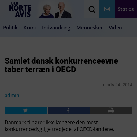
Støt os
Politik
Krimi
Indvandring
Mennesker
Video
Debat
Samfund
Medier
Livsstil
Samlet dansk konkurrenceevne
taber terræn i OECD
marts 24, 2014
admin
Danmark tilhører ikke længere den mest
konkurrencedygtige tredjedel af OECD-landene.