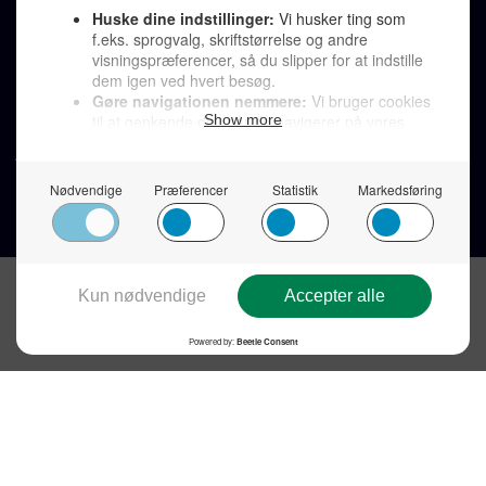
LINKS
Tidligere aviser >
Om os >
Støt Den Korte Avis >
Jobannoncer >
Send et læserbrev >
Privatlivspolitik >