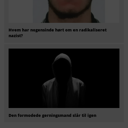
Hvem har nogensinde hørt om en radikaliseret
nazist?
Den formodede gerningsmand slår til igen