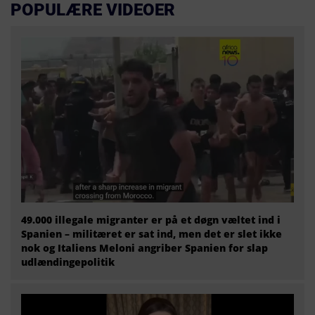
POPULÆRE VIDEOER
49.000 illegale migranter er på et døgn væltet ind i
Spanien – militæret er sat ind, men det er slet ikke
nok og Italiens Meloni angriber Spanien for slap
udlændingepolitik