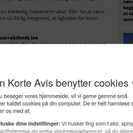
nævn
bagg
 en klækkelig indvandrerrabat. Eller for at være
at l
re så dårlig integreret, at ligheden for loven
terr
 korrektheds lov
k britisk eller dansk baggrund, bliver man ramt
rm.
il det samfund, som man er indvandret til, og
t gå uden for en dør, er man berettiget til rollen
ige hensyn
Tysk
Stær
 lignende tendens, når det gælder spørgsmålet
til 
ndinge. Også her bliver dommene i stigende grad
at r
 til, hvor afhængig familien er af dens
AfD
elov stod Suleman Maknojioa tilsyneladende til en
den politiske korrektheds lov slap han alligevel.