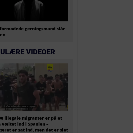
formodede gerningsmand slår
gen
ULÆRE VIDEOER
00 illegale migranter er på et
 væltet ind i Spanien –
tæret er sat ind, men det er slet