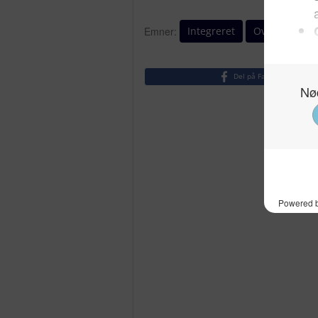
Integreret
Overgreb
Emner:
Del på Facebook