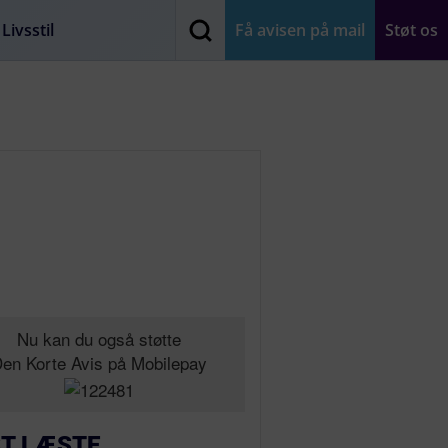
Livsstil
Få avisen på mail
Støt os
Nu kan du også støtte
en Korte Avis på Mobilepay
T LÆSTE