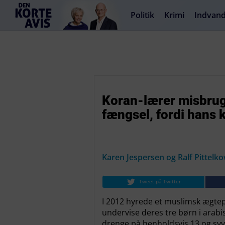
Politik
Krimi
Indvand
Koran-lærer misbrugt
fængsel, fordi hans 
Karen Jespersen og Ralf Pittelk
Tweet på Twitter
I 2012 hyrede et muslimsk ægtep
undervise deres tre børn i arabi
drenge på henholdsvis 13 og syv 