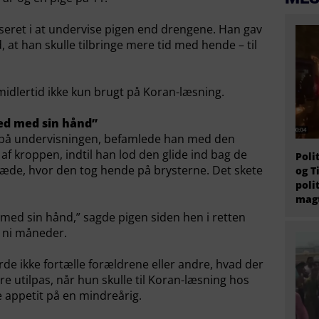
sseret i at undervise pigen end drengene. Han gav
 at han skulle tilbringe mere tid med hende – til
dlertid ikke kun brugt på Koran-læsning.
ned med sin hånd”
 på undervisningen, befamlede han med den
f kroppen, indtil han lod den glide ind bag de
Poli
læde, hvor den tog hende på brysterne. Det skete
og T
poli
magt
 med sin hånd,” sagde pigen siden hen i retten
 i ni måneder.
de ikke fortælle forældrene eller andre, hvad der
 utilpas, når hun skulle til Koran-læsning hos
 appetit på en mindreårig.