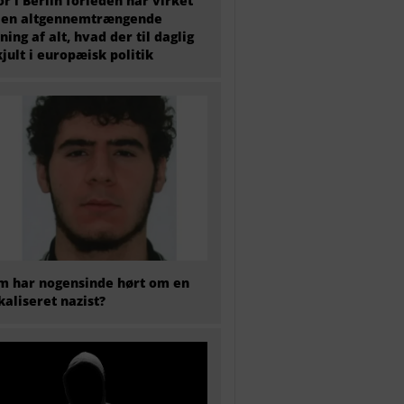
or i Berlin forleden har virket
 en altgennemtrængende
ning af alt, hvad der til daglig
kjult i europæisk politik
 har nogensinde hørt om en
kaliseret nazist?