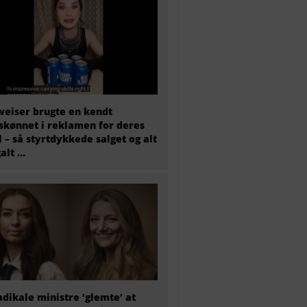
eiser brugte en kendt
skønnet i reklamen for deres
l – så styrtdykkede salget og alt
galt …
adikale ministre ‘glemte’ at