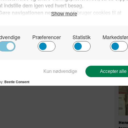
Straffri
Send på mail
EU h
migr
prem
fire
Henr