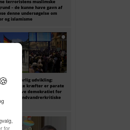
e terroristens muslimske
rund – de kunne have gavn af
æse denne undersøgelse om
or og islamisme
 politik i farlig udvikling:
ke politiske kræfter er parate
at undergrave demokratiet for
amme det indvandrerkritiske