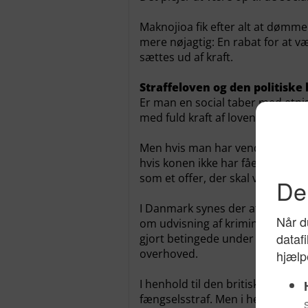
Maknojioa fik efter alt at dømme
mere nøjagtig: En rabat for at væ
sættes ud af kraft.
Straffeloven og den politiske
Er man en social taber med etnis
med fuld kraft af lovens lange a
Men hvis man har vendt ryggen t
hvis konen ikke har fået lov til a
som et offer, der skal vises særl
I Danmark synes der at være en
om udvisning af kriminelle udlæ
gjort betingede under henvisning
overhoved.
I henhold til den britiske straff
fængselsstraf. Men i henhold til 