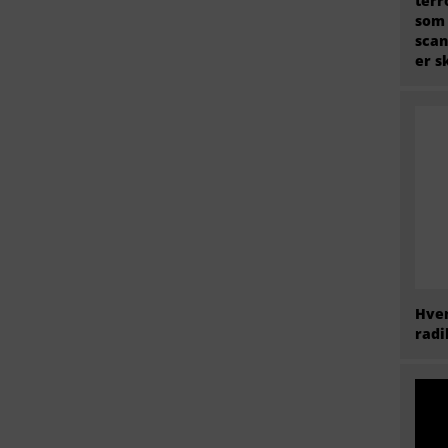
terr
som
scan
er s
Hvem
radi