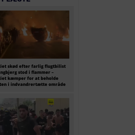
tiet skød efter farlig flugtbilist
ingbjerg stod i flammer –
tiet kæmper for at beholde
en i indvandrertætte område