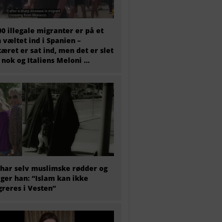
00 illegale migranter er på et
 væltet ind i Spanien –
tæret er sat ind, men det er slet
 nok og Italiens Meloni ...
har selv muslimske rødder og
iger han: “Islam kan ikke
greres i Vesten”