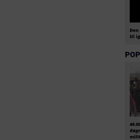
Den 
til i
POP
49.0
døgn
mili