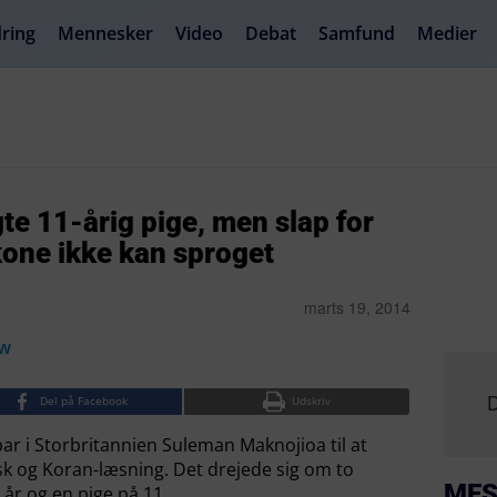
ring
Mennesker
Video
Debat
Samfund
Medier
e 11-årig pige, men slap for
kone ikke kan sproget
marts 19, 2014
ow
D
Del på Facebook
Udskriv
ar i Storbritannien Suleman Maknojioa til at
sk og Koran-læsning. Det drejede sig om to
MES
år og en pige på 11.