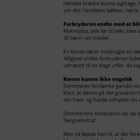
Hendes brødre kunne iagttage, hv
om det i familiens køkken, hørte
Forbryderen endte med at bli
Maknojioa, selv far til seks, ble
30 børn i en moské.
En Koran-lærer misbrugte en væ
Alligevel endte
forbryderen
Sule
udnævnt til en slags
offer
, da sa
Konen kunne ikke engelsk
Dommeren fordømte ganske vist 
klart, at denne på det groveste 
vist ham, og havde udnyttet sin a
Dommerens konklusion var da og
fængselsstraf.
Men så føjede han til, at der fo