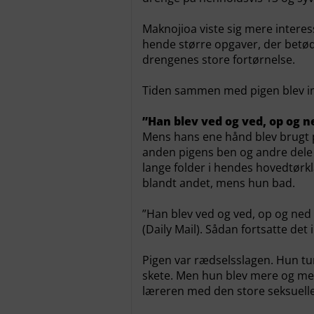
Maknojioa viste sig mere intere
hende større opgaver, der betød,
drengenes store fortørnelse.
Tiden sammen med pigen blev imi
”Han blev ved og ved, op og 
Mens hans ene hånd blev brugt
anden pigens ben og andre dele a
lange folder i hendes hovedtørk
blandt andet, mens hun bad.
”Han blev ved og ved, op og ned
(Daily Mail). Sådan fortsatte det
Pigen var rædselsslagen. Hun tur
skete. Men hun blev mere og mere
læreren med den store seksuelle