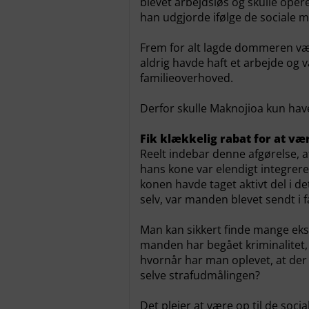
blevet arbejdsløs og skulle oper
han udgjorde ifølge de sociale m
Frem for alt lagde dommeren væg
aldrig havde haft et arbejde og 
familieoverhoved.
Derfor skulle Maknojioa kun hav
Fik klækkelig rabat for at væ
Reelt indebar denne afgørelse, at
hans kone var elendigt integrer
konen havde taget aktivt del i det
selv, var manden blevet sendt i 
Man kan sikkert finde mange ekse
manden har begået kriminalitet, 
hvornår har man oplevet, at der 
selve strafudmålingen?
Det plejer at være op til de soci