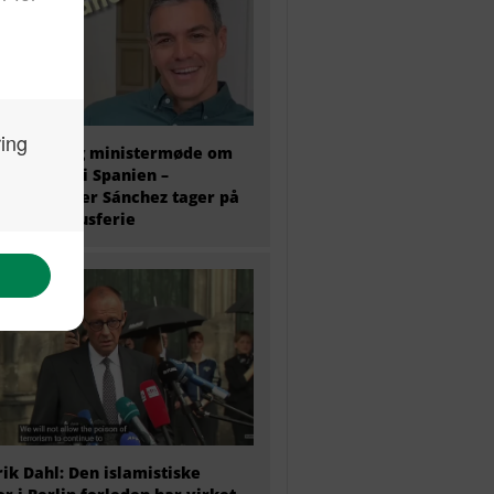
older i dag ministermøde om
antkrisen i Spanien –
ierminister Sánchez tager på
 ugers luksusferie
ik Dahl: Den islamistiske