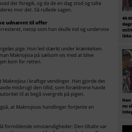
ad der foregik, og da de en dag stod og talte
 deres mor det. Så rullede sagen.
49.0
ve udnævnt til offer
døgn
v arresteret, netop som han skulle ind og undervise
mili
ikke
rgeløs pige. Hun led stærkt under krænkelsen.
man Maknojioa på sælsom vis med at blive
gen kom for retten.
Maknojioa i kraftige vendinger. Han gjorde det
havde misbrugt den tillid, som forældrene havde
utoritet til at begå overgreb på pigen.
Han 
nu s
så, at Maknojioas handlinger fortjente en
inte
relå formildende omstændigheder: Den tiltalte var