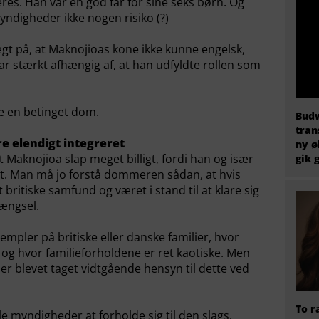
eres. Han var en god far for sine seks børn. Og
yndigheder ikke nogen risiko (?)
t på, at Maknojioas kone ikke kunne engelsk,
var stærkt afhængig af, at han udfyldte rollen som
e en betinget dom.
Budw
tran
re elendigt integreret
ny ø
 Maknojioa slap meget billigt, fordi han og især
gik 
et. Man må jo forstå dommeren sådan, at hvis
 britiske samfund og været i stand til at klare sig
fængsel.
mpler på britiske eller danske familier, hvor
og hvor familieforholdene er ret kaotiske. Men
er blevet taget vidtgående hensyn til dette ved
To r
ale myndigheder at forholde sig til den slags.