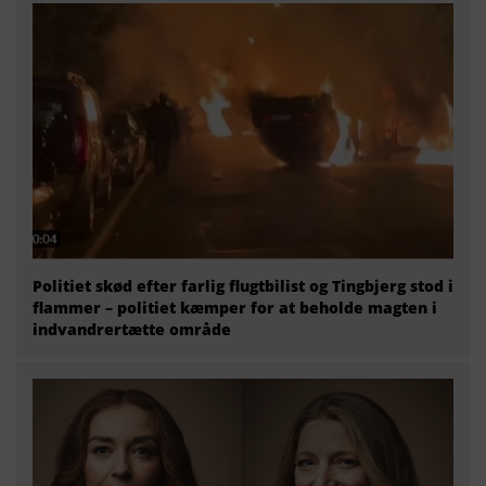
Politiet skød efter farlig flugtbilist og Tingbjerg stod i
flammer – politiet kæmper for at beholde magten i
indvandrertætte område