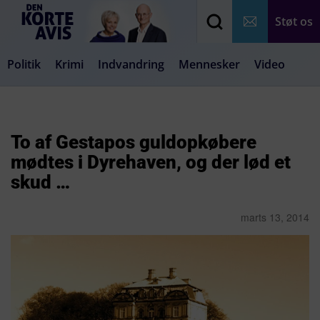
Støt os
Politik
Krimi
Indvandring
Mennesker
Video
Debat
Samfund
Medier
Livsstil
To af Gestapos guldopkøbere
mødtes i Dyrehaven, og der lød et
skud …
marts 13, 2014