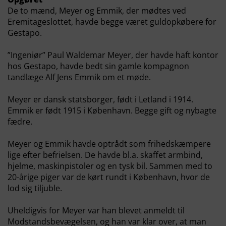
De to mænd, Meyer og Emmik, der mødtes ved
Eremitageslottet, havde begge været guldopkøbere for
Gestapo.
”Ingeniør” Paul Waldemar Meyer, der havde haft kontor
hos Gestapo, havde bedt sin gamle kompagnon
tandlæge Alf Jens Emmik om et møde.
Meyer er dansk statsborger, født i Letland i 1914.
Emmik er født 1915 i København. Begge gift og nybagte
fædre.
Meyer og Emmik havde optrådt som frihedskæmpere
lige efter befrielsen. De havde bl.a. skaffet armbind,
hjelme, maskinpistoler og en tysk bil. Sammen med to
20-årige piger var de kørt rundt i København, hvor de
lod sig tiljuble.
Uheldigvis for Meyer var han blevet anmeldt til
Modstandsbevægelsen, og han var klar over, at man