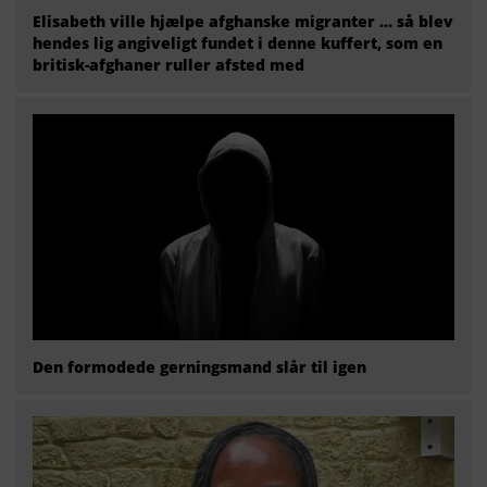
Elisabeth ville hjælpe afghanske migranter … så blev
hendes lig angiveligt fundet i denne kuffert, som en
britisk-afghaner ruller afsted med
Den formodede gerningsmand slår til igen