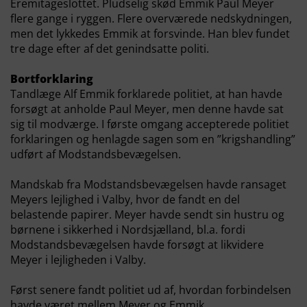
Eremitageslottet. Pludselig skød Emmik Paul Meyer
flere gange i ryggen. Flere overværede nedskydningen,
men det lykkedes Emmik at forsvinde. Han blev fundet
tre dage efter af det genindsatte politi.
Bortforklaring
Tandlæge Alf Emmik forklarede politiet, at han havde
forsøgt at anholde Paul Meyer, men denne havde sat
sig til modværge. I første omgang accepterede politiet
forklaringen og henlagde sagen som en ”krigshandling”
udført af Modstandsbevægelsen.
Mandskab fra Modstandsbevægelsen havde ransaget
Meyers lejlighed i Valby, hvor de fandt en del
belastende papirer. Meyer havde sendt sin hustru og
børnene i sikkerhed i Nordsjælland, bl.a. fordi
Modstandsbevægelsen havde forsøgt at likvidere
Meyer i lejligheden i Valby.
Først senere fandt politiet ud af, hvordan forbindelsen
havde været mellem Meyer og Emmik.