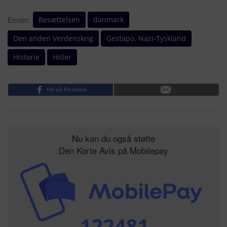
Besættelsen
danmark
Emner:
Den anden Verdenskrig
Gestapo. Nazi-Tyskland
Historie
Hitler
Del på Facebook
Nu kan du også støtte
Den Korte Avis på Mobilepay