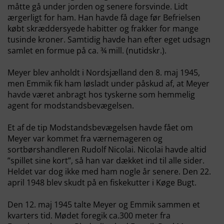
måtte gå under jorden og senere forsvinde. Lidt
ærgerligt for ham. Han havde få dage før Befrielsen
købt skræddersyede habitter og frakker for mange
tusinde kroner. Samtidig havde han efter eget udsagn
samlet en formue på ca. ¾ mill. (nutidskr.).
Meyer blev anholdt i Nordsjælland den 8. maj 1945,
men Emmik fik ham løsladt under påskud af, at Meyer
havde været anbragt hos tyskerne som hemmelig
agent for modstandsbevægelsen.
Et af de tip Modstandsbevægelsen havde fået om
Meyer var kommet fra værnemageren og
sortbørshandleren Rudolf Nicolai. Nicolai havde altid
”spillet sine kort”, så han var dækket ind til alle sider.
Heldet var dog ikke med ham nogle år senere. Den 22.
april 1948 blev skudt på en fiskekutter i Køge Bugt.
Den 12. maj 1945 talte Meyer og Emmik sammen et
kvarters tid. Mødet foregik ca.300 meter fra