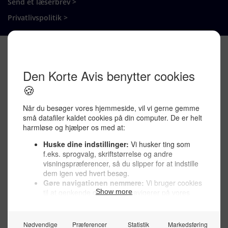
Send et læserbrev >
Privatlivspolitik >