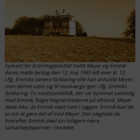
Sydvest for Eremitageslottet holdt Meyer og Emmik
deres møde lørdag den 12. maj 1945 lidt over kl. 12.
I.flg. Emmiks senere forklaring ville han anholde Meyer,
men denne satte sig til modværge igen i.flg. Emmiks
forklaring. To modstandsfolk, der var kommet samtidig
med Emmik, fulgte begivenhederne på afstand. Meyer
døde ikke, da Emmik skød ham i ryggen. Emmik bad de
to om at gøre det af med Meyer. Det nægtede de,
hvorefter Emmik skød sin tidligere nære
samarbejdspartner i hovedet.