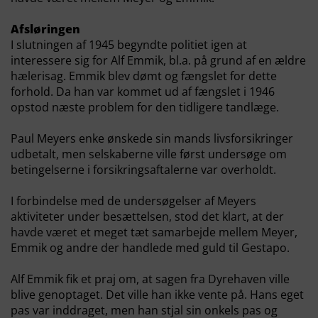
Afsløringen
I slutningen af 1945 begyndte politiet igen at
interessere sig for Alf Emmik, bl.a. på grund af en ældre
hælerisag. Emmik blev dømt og fængslet for dette
forhold. Da han var kommet ud af fængslet i 1946
opstod næste problem for den tidligere tandlæge.
Paul Meyers enke ønskede sin mands livsforsikringer
udbetalt, men selskaberne ville først undersøge om
betingelserne i forsikringsaftalerne var overholdt.
I forbindelse med de undersøgelser af Meyers
aktiviteter under besættelsen, stod det klart, at der
havde været et meget tæt samarbejde mellem Meyer,
Emmik og andre der handlede med guld til Gestapo.
Alf Emmik fik et praj om, at sagen fra Dyrehaven ville
blive genoptaget. Det ville han ikke vente på. Hans eget
pas var inddraget, men han stjal sin onkels pas og