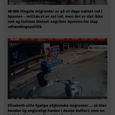
49.000 illegale migranter er på et døgn væltet ind i
Spanien – militæret er sat ind, men det er slet ikke
nok og Italiens Meloni angriber Spanien for slap
udlændingepolitik
Elisabeth ville hjælpe afghanske migranter … så blev
hendes lig angiveligt fundet i denne kuffert, som en