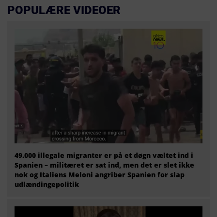
POPULÆRE VIDEOER
49.000 illegale migranter er på et døgn væltet ind i
Spanien – militæret er sat ind, men det er slet ikke
nok og Italiens Meloni angriber Spanien for slap
udlændingepolitik