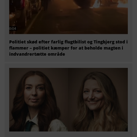
Politiet skød efter farlig flugtbilist og Tingbjerg stod i
flammer – politiet kæmper for at beholde magten i
indvandrertætte område