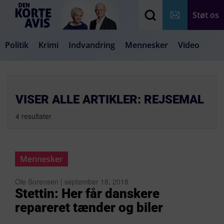
Støt os
Politik
Krimi
Indvandring
Mennesker
Video
Debat
Samfund
Medier
Livsstil
VISER ALLE ARTIKLER: REJSEMAL
4 resultater
Mennesker
Ole Sorensen | september 18, 2018
Stettin: Her får danskere
repareret tænder og biler