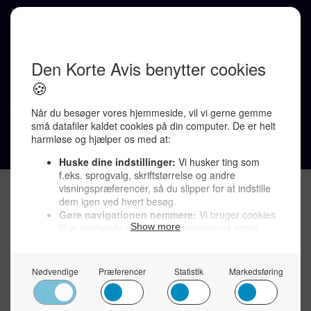
LINKS
Tidligere aviser >
Om os >
Støt Den Korte Avis >
Jobannoncer >
Send et læserbrev >
Privatlivspolitik >