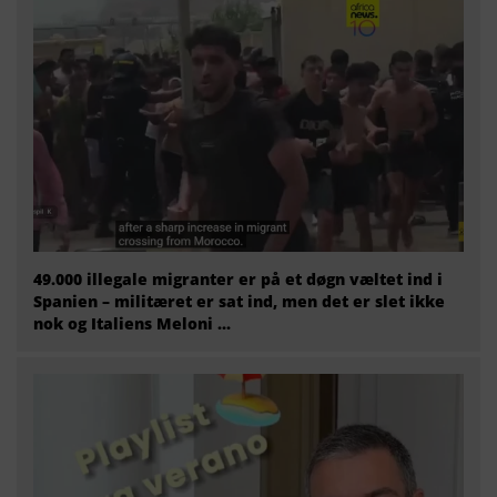
49.000 illegale migranter er på et døgn væltet ind i
Spanien – militæret er sat ind, men det er slet ikke
nok og Italiens Meloni ...