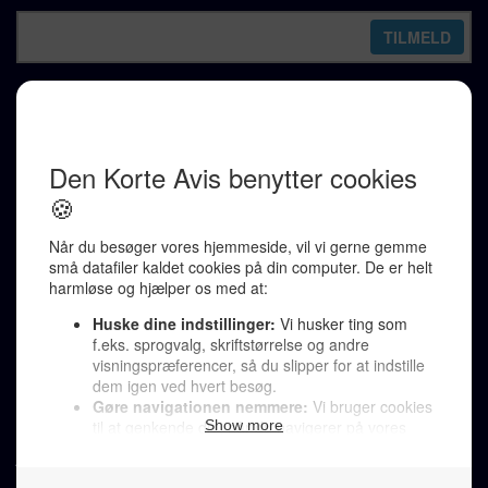
REDAKTION
Ralf Pittelkow (ansvarshavende)
Karen Jespersen
Redaktionen kontaktes via mail til
redaktion@denkorteavis.dk
Telefonsvarer 20 30 10 96
Von Ostensgade 22, 2791 Dragør
LINKS
Tidligere aviser >
Om os >
Støt Den Korte Avis >
Jobannoncer >