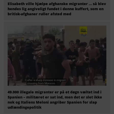
Elisabeth ville hjælpe afghanske migranter … så blev
hendes lig angiveligt fundet i denne kuffert, som en
britisk-afghaner ruller afsted med
49.000 illegale migranter er på et døgn væltet ind i
Spanien – militæret er sat ind, men det er slet ikke
nok og Italiens Meloni angriber Spanien for slap
udlændingepolitik