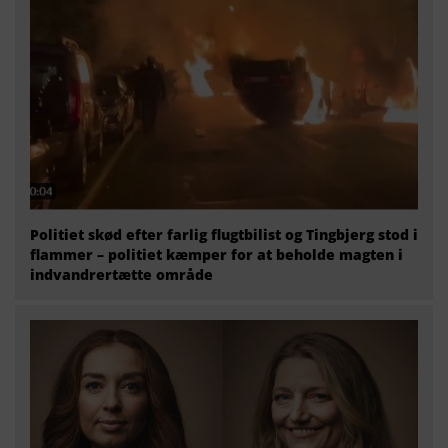
Politiet skød efter farlig flugtbilist og Tingbjerg stod i
flammer – politiet kæmper for at beholde magten i
indvandrertætte område