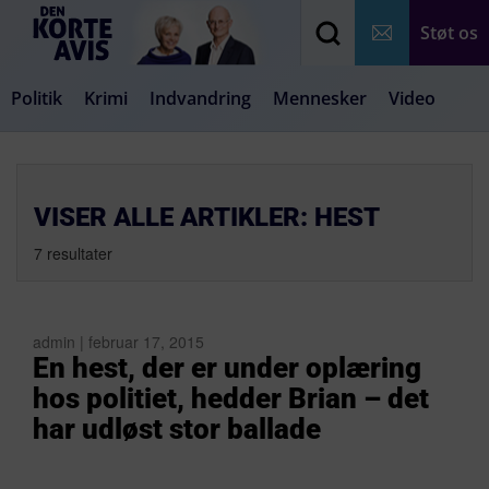
Støt os
Politik
Krimi
Indvandring
Mennesker
Video
Debat
Samfund
Medier
Livsstil
VISER ALLE ARTIKLER: HEST
7 resultater
admin | februar 17, 2015
En hest, der er under oplæring
hos politiet, hedder Brian – det
har udløst stor ballade