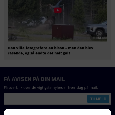
Han ville fotografere en bison – men den blev
rasende, og så endte det helt galt
FÅ AVISEN PÅ DIN MAIL
Få overblik over de vigtigste nyheder hver dag på mail.