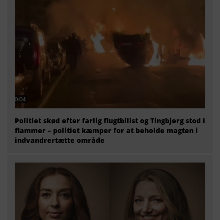
Politiet skød efter farlig flugtbilist og Tingbjerg stod i
flammer – politiet kæmper for at beholde magten i
indvandrertætte område