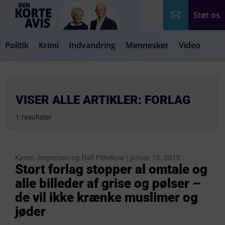
Støt os
Politik
Krimi
Indvandring
Mennesker
Video
Debat
Samfund
Medier
Livsstil
VISER ALLE ARTIKLER: FORLAG
1 resultater
Karen Jespersen og Ralf Pittelkow | januar 15, 2015
Stort forlag stopper al omtale og
alle billeder af grise og pølser –
de vil ikke krænke muslimer og
jøder