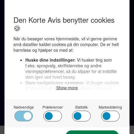
REDAKTION
Ralf Pittelkow (ansvarshavende)
Karen Jespersen
Redaktionen kontaktes via mail til
redaktion@denkorteavis.dk
Telefonsvarer 20 30 10 96
Von Ostensgade 22, 2791 Dragør
LINKS
Tidligere aviser >
Om os >
Støt Den Korte Avis >
Jobannoncer >
Send et læserbrev >
Privatlivspolitik >