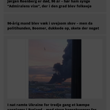
Jørgen Reenberg er død, 96 år – hør ham synge
“Admiralens vise”, der i den grad blev folkeeje
96-årig mand blev væk i uvejsom skov – men da
politihunden, Boomer, dukkede op, skete der noget
I nat ramte Ukraine for tredje gang et kæmpe
varelager i Rusland – med store konsekvenser for