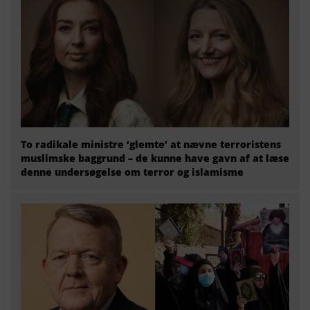
To radikale ministre ‘glemte’ at nævne terroristens
muslimske baggrund – de kunne have gavn af at læse
denne undersøgelse om terror og islamisme