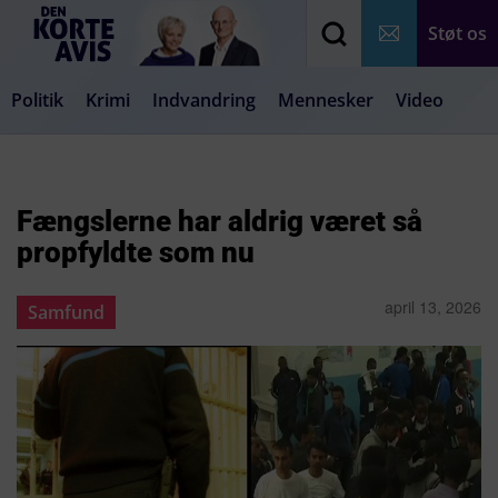
Støt os
Politik
Krimi
Indvandring
Mennesker
Video
Debat
Samfund
Medier
Livsstil
Fængslerne har aldrig været så
propfyldte som nu
april 13, 2026
Samfund