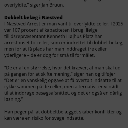
overfyldte,” siger Jan Bruun.
Dobbelt belæg i Næstved
I Næstved Arrest er man vant til overfyldte celler. I 2025
var 107 procent af kapaciteten i brug. Ifølge
tillidsrepræsentant Kenneth Højhus Platz har
arresthuset to celler, som er indrettet til dobbeltbelæg,
men for at få plads har man inddraget tre celler
yderligere – de er dog for små til formålet.
”De er af en størrelse, hvor det kræver, at man skal ud
på gangen for at skifte mening,” siger han og tilføjer:
”Det er en vanskelig opgave at få overtalt indsatte til at
rykke sammen på de celler, men alternativt er vi nødt
til at inddrage besøgsafsnittet, og det er også en dårlig
løsning.”
Han peger på, at dobbeltbelægget skaber konflikter og
kan være en risiko for svage indsatte.