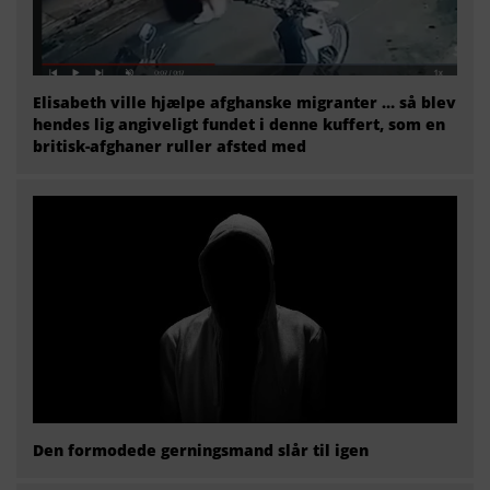
Elisabeth ville hjælpe afghanske migranter … så blev
hendes lig angiveligt fundet i denne kuffert, som en
britisk-afghaner ruller afsted med
Den formodede gerningsmand slår til igen