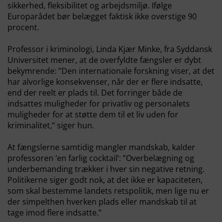
sikkerhed, fleksibilitet og arbejdsmiljø. Ifølge
Europarådet bør belægget faktisk ikke overstige 90
procent.
Professor i kriminologi, Linda Kjær Minke, fra Syddansk
Universitet mener, at de overfyldte fængsler er dybt
bekymrende: ”Den internationale forskning viser, at det
har alvorlige konsekvenser, når der er flere indsatte,
end der reelt er plads til. Det forringer både de
indsattes muligheder for privatliv og personalets
muligheder for at støtte dem til et liv uden for
kriminalitet,” siger hun.
At fængslerne samtidig mangler mandskab, kalder
professoren ’en farlig cocktail’: ”Overbelægning og
underbemanding trækker i hver sin negative retning.
Politikerne siger godt nok, at det ikke er kapaciteten,
som skal bestemme landets retspolitik, men lige nu er
der simpelthen hverken plads eller mandskab til at
tage imod flere indsatte.”