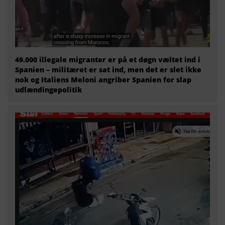
49.000 illegale migranter er på et døgn væltet ind i
Spanien – militæret er sat ind, men det er slet ikke
nok og Italiens Meloni angriber Spanien for slap
udlændingepolitik