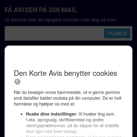
FÅ AVISEN PÅ DIN MAIL
Få overblik over de vigtigste nyheder hver dag på mail.
REDAKTION
Ralf Pittelkow (ansvarshavende)
Karen Jespersen
Redaktionen kontaktes via mail til
redaktion@denkorteavis.dk
Telefonsvarer 20 30 10 96
Von Ostensgade 22, 2791 Dragør
LINKS
Tidligere aviser >
Om os >