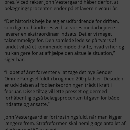
pres. Vicedirektør John Vestergaard håber derfor, at
belægningsprocenten ender på et lavere niveau i år.
”Det historisk høje belæg er udfordrende for driften,
som lige nu håndteres ved, at vores medarbejdere
leverer en ekstraordinær indsats. Det er vi meget
taknemmelige for. Den samlede ledelse på tværs af
landet vil på et kommende møde drøfte, hvad vi her og
nu kan gøre for at afhjælpe den aktuelle situation,”
siger han.
”I løbet af året forventer vi at tage det nye Sønder
Omme Fængsel fuldt i brug med 200 pladser. Desuden
er udvidelsen af fodlænkeordningen trådt i kraft i
februar. Disse tiltag vil lette presset og dermed
forhåbentlig også belægsprocenten til gavn for både
indsatte og ansatte.”
John Vestergaard er fortrøstningsfuld, når man kigger
længere frem. Strafreformen skal nemlig øge antallet af
pladser med 50 procent.