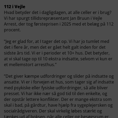
112 i Vejle
Hvad betyder det i dagligdagen, at alle celler er i brug?
Vi har spurgt tillidsrepræsentant Jan Bruun i Vejle
Arrest, der tog førsteprisen i 2025 med et belæg på 112
procent.
”Jeg er glad for, at I tager det op. Vi har jo tumlet med
det i flere år, men det er gået helt galt inden for det
sidste års tid. Vi er i perioder et 10+ hus. Det betyder,
at vi skal tage op til 10 ekstra indsatte, selvom vi kun er
et mellemstort arresthus.”
”Det giver kæmpe udfordringer og slider på indsatte og
ansatte. Vi er i forvejen et hus, som tager sig af indsatte
med psykiske eller fysiske udfordringer, så alle bliver
presset. Vi har ikke nær så god tid til den enkelte, og
der opstår lettere konflikter. Der er mange ekstra som
skal i bad, på gårdtur, have hjælp fra sygeplejersken og
socialrådgiveren. Der skal virkelig løbes stærkt og
tænkes ud af boksen, når alle celler og besøgsrum er