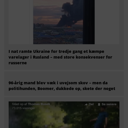
I nat ramte Ukraine for tredje gang et kæmpe
varelager i Rusland – med store konsekvenser for
russerne
96-årig mand blev væk i uvejsom skov – men da
politihunden, Boomer, dukkede op, skete der noget