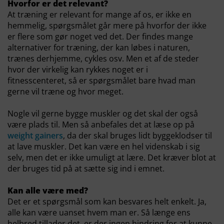
Hvorfor er det relevant?
At træning er relevant for mange af os, er ikke en
hemmelig, spørgsmålet går mere på hvorfor der ikke
er flere som gør noget ved det. Der findes mange
alternativer for træning, der kan løbes i naturen,
trænes derhjemme, cykles osv. Men et af de steder
hvor der virkelig kan rykkes noget er i
fitnesscenteret, så er spørgsmålet bare hvad man
gerne vil træne og hvor meget.
Nogle vil gerne bygge muskler og det skal der også
være plads til. Men så anbefales det at læse op på
weight gainers
, da der skal bruges lidt byggeklodser til
at lave muskler. Det kan være en hel videnskab i sig
selv, men det er ikke umuligt at lære. Det kræver blot at
der bruges tid på at sætte sig ind i emnet.
Kan alle være med?
Det er et spørgsmål som kan besvares helt enkelt. Ja,
alle kan være uanset hvem man er. Så længe ens
helbred tillader det, er der ingen hindring for at kunne