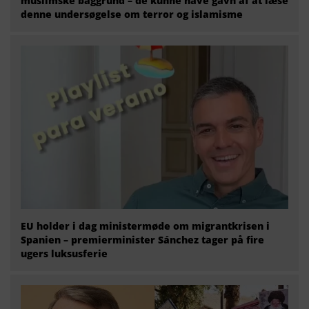
muslimske baggrund – de kunne have gavn af at læse
denne undersøgelse om terror og islamisme
EU holder i dag ministermøde om migrantkrisen i
Spanien – premierminister Sánchez tager på fire
ugers luksusferie