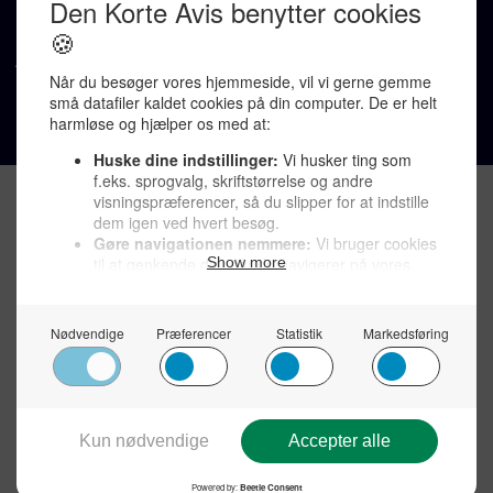
Støt Den Korte Avis >
Jobannoncer >
Send et læserbrev >
Privatlivspolitik >