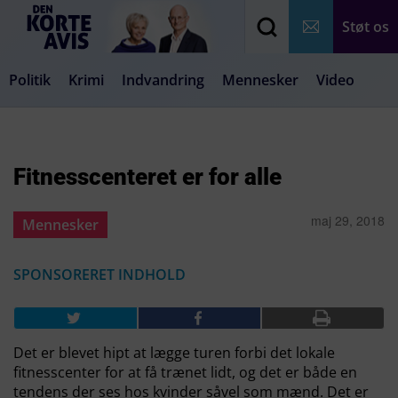
Støt os
Politik
Krimi
Indvandring
Mennesker
Video
Debat
Samfund
Medier
Livsstil
Fitnesscenteret er for alle
maj 29, 2018
Mennesker
SPONSORERET INDHOLD
Det er blevet hipt at lægge turen forbi det lokale
fitnesscenter for at få trænet lidt, og det er både en
tendens der ses hos kvinder såvel som mænd. Det er