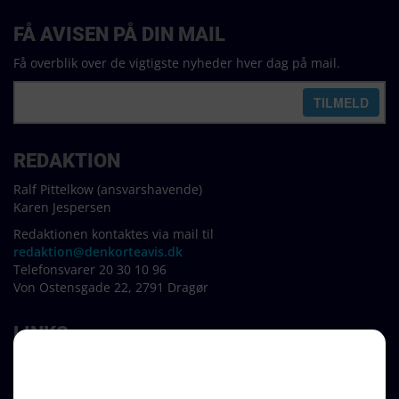
FÅ AVISEN PÅ DIN MAIL
Få overblik over de vigtigste nyheder hver dag på mail.
REDAKTION
Ralf Pittelkow (ansvarshavende)
Karen Jespersen
Redaktionen kontaktes via mail til
redaktion@denkorteavis.dk
Telefonsvarer 20 30 10 96
Von Ostensgade 22, 2791 Dragør
LINKS
Tidligere aviser >
Om os >