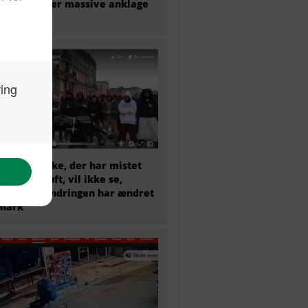
tilbage efter massive anklage
snyd
et menneske, der har mistet
sunde fornuft, vil ikke se,
dan indvandringen har ændret
mark