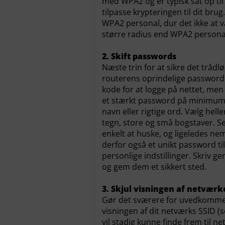
med WPA2 og er typisk sat op til 
tilpasse krypteringen til dit br
WPA2 personal, dur det ikke at v
større radius end WPA2 persona
2. Skift passwords
Næste trin for at sikre det tråd
routerens oprindelige password.
kode for at logge på nettet, men g
et stærkt password på minimum 2
navn eller rigtige ord. Vælg hel
tegn, store og små bogstaver. 
enkelt at huske, og ligeledes ne
derfor også et unikt password til
personlige indstillinger. Skriv 
og gem dem et sikkert sted.
3. Skjul visningen af netværk
Gør det sværere for uvedkommend
visningen af dit netværks SSID 
vil stadig kunne finde frem til n