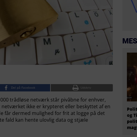
MES
Del på Facebook
Udskriv
.000 trådløse netværk står pivåbne for enhver,
t netværket ikke er krypteret eller beskyttet af en
Poli
får dermed mulighed for frit at logge på det
og T
e fald kan hente ulovlig data og stjæle
poli
magt