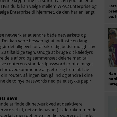
denne kryptering fra starten af. En god idé er at
ug. Hvis du fx kan vælge mellem WPA2 Enterprise og
Lars
bred
ælge Enterprise til hjemmet, da den har en langt
på, 
l.
løse netværk er at ændre både netværkets og
 Det kan være besværligt at indtaste en lang
ør det alligevel for at sikre dig bedst muligt. Lav
0 tilfældige tegn. Undgå at bruge dit kæledyrs
lere dele af ord og sammensæt delene med tal,
Selve routerens standardpassword er ofte meget
m for uvedkommende at gætte sig frem til. Lav
Han 
 din router, så ingen kan gå ind og ændre i dine
nu s
gerne de to nye passwords ned på et stykke papir
inte
ets navn
e at finde dit netværk ved at deaktivere
(service set id, netværksnavnet). Udefrakommende
etværket, men det er væsentligt sværere at finde,