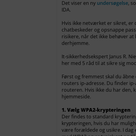
Det viser en ny
undersøgelse
, s
IDA.
Hvis ikke netværket er sikret, er
chatbeskeder og opsnappe passw
risikere, når det ikke behøver at
derhjemme.
It-sikkerhedsekspert Janus R. Nie
her med 5 råd til at sikre sig m
Først og fremmest skal du åbne 
routers ip-adresse. Du finder ip
routeren. Hvis ikke du har den,
hjemmeside.
1. Vælg WPA2-krypteringe
Der findes to standard krypteri
krypteringen, hvis du har mulig
være forældede og usikre. I dag 