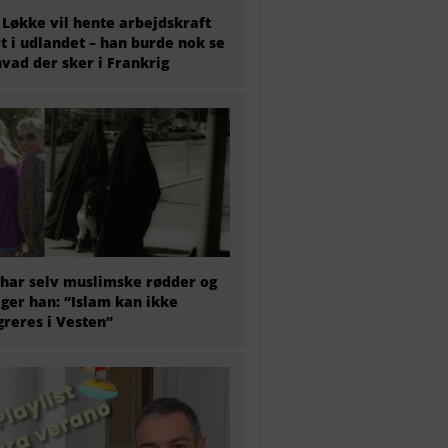
 Løkke vil hente arbejdskraft
t i udlandet – han burde nok se
hvad der sker i Frankrig
har selv muslimske rødder og
iger han: “Islam kan ikke
greres i Vesten”