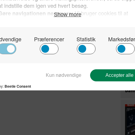
han 
for 
er – MSC GROUP
1]
Samfund
trådløst netværk
Send på mail
Kun 
sin 
hvor
Dan