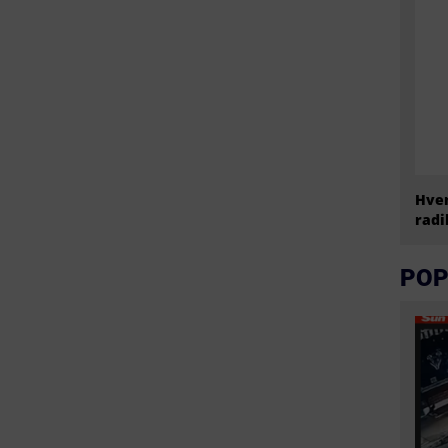
Hvem
radi
POP