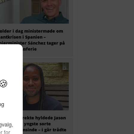
older i dag ministermøde om
antkrisen i Spanien –
ierminister Sánchez tager på
 ugers luksusferie
olitisk korrekte hyldede Jason
y som den yngste sorte
essor nogensinde – i går trådte