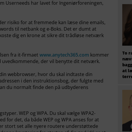
om Userneeds har lavet for Ingeniørforeningen,
 der risiko for at fremmede kan læse dine emails,
ords til netbank og e-Boks. Det er dumt at
 koste dig en krone at sikre dit trådløse netværk
To r
lsen fra it-firmaet
www.anytech365.com
kommer
nævn
od uvedkommende, der vil benytte dit netværk.
bagg
at l
din webbrowser, hvor du skal indtaste din
terr
-adressen i den instruktionsbog, der fulgte med
 kan du normalt finde den på udbyderens
n
ngstyper. WEP og WPA. Du skal vælge WPA2-
hed for det, da både WEP og WPA anses for at
er stort set alle nyere routere understøttede