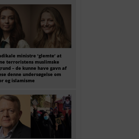
adikale ministre ‘glemte’ at
e terroristens muslimske
rund – de kunne have gavn af
æse denne undersøgelse om
or og islamisme