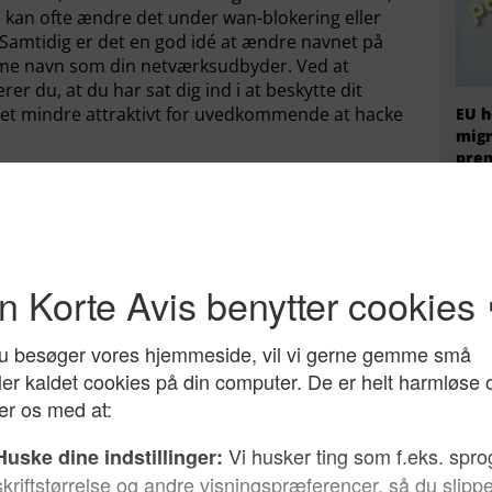
u kan ofte ændre det under wan-blokering eller
 Samtidig er det en god idé at ændre navnet på
amme navn som din netværksudbyder. Ved at
er du, at du har sat dig ind i at beskytte dit
et mindre attraktivt for uvedkommende at hacke
EU h
migr
prem
fire
adresser
 internettet har en MAC-adresse. Ved at aktivere
it netværk til det antal enheder i anvender i
åde at beskytte sit netværk på, da du selv
der skal have adgang til netværket. På den måde
edkommende at bryde igennem til dit netværk.
en firewall-beskyttelse for at sikre routeren mod
irewall’en er tilsluttet, så dit netværk er beskyttet
e din computer opdateret med firewalls og
De p
de uvedkommende på afstand, siger Janus R.
Arda
prof