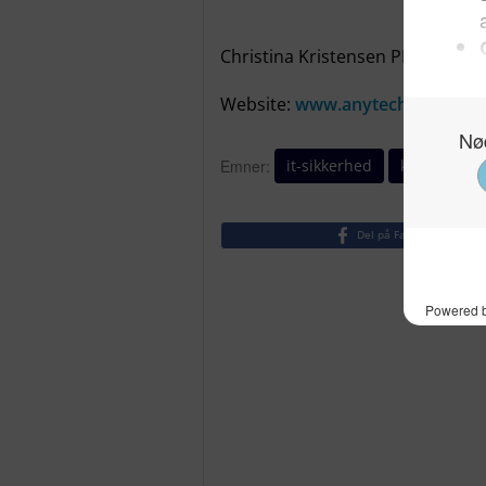
Christina Kristensen PR Manag
Website:
www.anytech365.com
[
it-sikkerhed
kryptering
Emner:
Del på Facebook