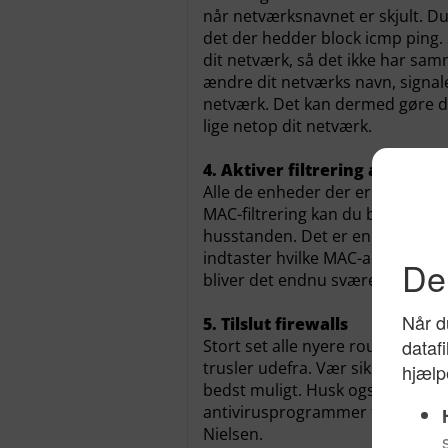
når netværksnavnet er skjult. D
det der hedder block icmp ping.
dit netværk, så det ikke har s
ændre dit netværks navn, signaler
netværk. Det kan dermed gøre d
lige netop dit netværk.
4. Aktiver filtrering af MAC-
Alle de enheder der er tilsluttet
MAC-filtrering kan du begrænse d
husstanden. Det er en effektiv m
indtaster hvilke MAC-adresser, 
bliver det endnu sværere for uv
5. Tilslut firewalls
Stort set alle nyere routere har 
trusler udefra. Vær sikker på at f
bedst muligt. Husk også at hold
antivirusprogrammer for at hol
Nielsen.