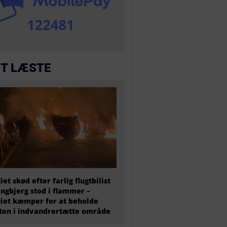
T LÆSTE
tiet skød efter farlig flugtbilist
ingbjerg stod i flammer –
tiet kæmper for at beholde
en i indvandrertætte område