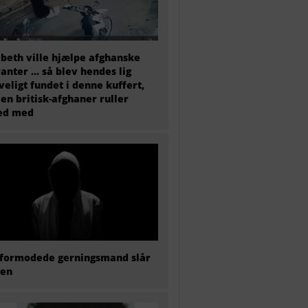
abeth ville hjælpe afghanske
anter … så blev hendes lig
veligt fundet i denne kuffert,
en britisk-afghaner ruller
ted med
formodede gerningsmand slår
gen