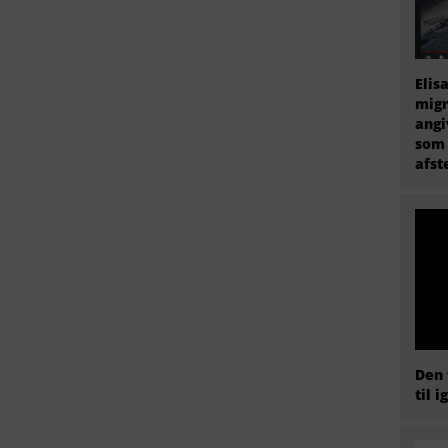
Elis
migr
angi
som 
afs
Den 
til i