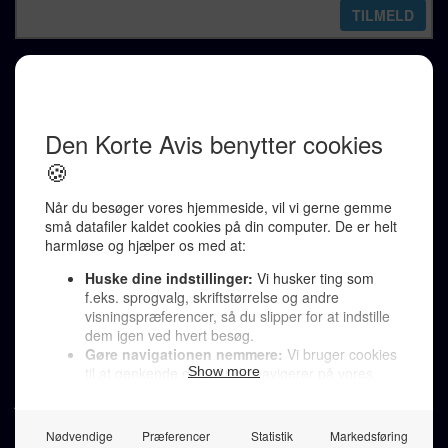
REDAKTION
Ralf Pittelkow (ansvarshavende)
Karen Jespersen
Redaktionen kontaktes via mail til
redaktion@denkorteavis.dk
Telefonsvarer 20 30 10 96
Von Ostensgade 22, 2791 Dragør
LINKS
Tidligere aviser >
Om os >
Støt Den Korte Avis >
Jobannoncer >
Send et læserbrev >