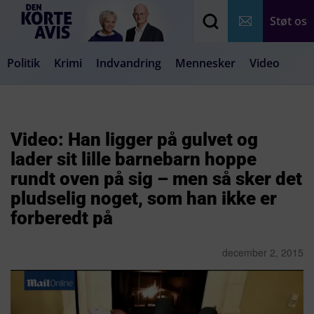
Støt os
Politik
Krimi
Indvandring
Mennesker
Video
Debat
Samfund
Medier
Livsstil
Video: Han ligger på gulvet og
lader sit lille barnebarn hoppe
rundt oven på sig – men så sker det
pludselig noget, som han ikke er
forberedt på
december 2, 2015