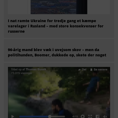
I nat ramte Ukraine for tredje gang et kæmpe
varelager i Rusland – med store konsekvenser for
russerne
96-årig mand blev væk i uvejsom skov – men da
politihunden, Boomer, dukkede op, skete der noget