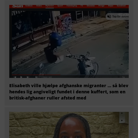
Elisabeth ville hjælpe afghanske migranter … så blev
hendes lig angiveligt fundet i denne kuffert, som en
britisk-afghaner ruller afsted med