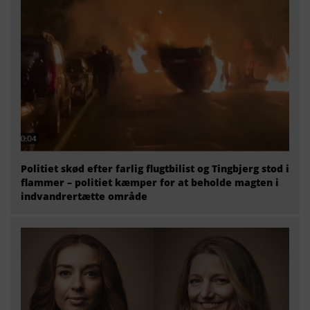
Politiet skød efter farlig flugtbilist og Tingbjerg stod i
flammer – politiet kæmper for at beholde magten i
indvandrertætte område