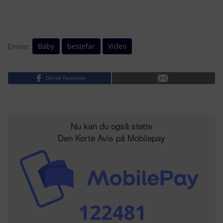
Baby
bestefar
Video
Emner:
Del på Facebook
Nu kan du også støtte
Den Korte Avis på Mobilepay