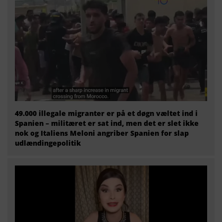
49.000 illegale migranter er på et døgn væltet ind i
Spanien – militæret er sat ind, men det er slet ikke
nok og Italiens Meloni angriber Spanien for slap
udlændingepolitik