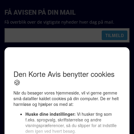
FÅ AVISEN PÅ DIN MAIL
Få overblik over de vigtigste nyheder hver dag på mail.
REDAKTION
Ralf Pittelkow (ansvarshavende)
Karen Jespersen
Redaktionen kontaktes via mail til
redaktion@denkorteavis.dk
Telefonsvarer 20 30 10 96
Von Ostensgade 22, 2791 Dragør
LINKS
Tidligere aviser >
Om os >