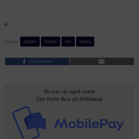
a
datter
Debat
Far
Video
Emner:
Del på Facebook
Nu kan du også støtte
Den Korte Avis på Mobilepay