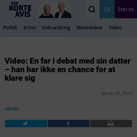
Støt os
Politik
Krimi
Indvandring
Mennesker
Video
Debat
Samfund
Medier
Livsstil
Video: En far i debat med sin datter
– han har ikke en chance for at
klare sig
januar 26, 2015
admin