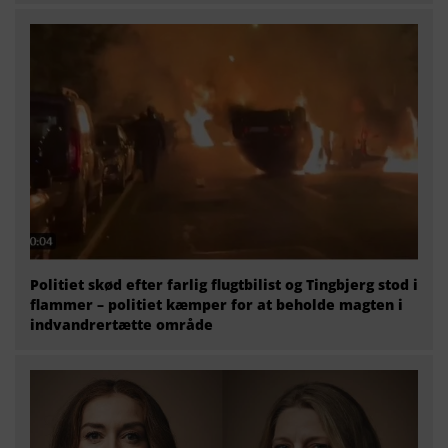
Politiet skød efter farlig flugtbilist og Tingbjerg stod i
flammer – politiet kæmper for at beholde magten i
indvandrertætte område