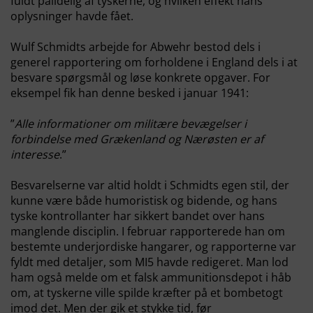
fuldt pålidelig af tyskerne, og hvilken effekt hans
oplysninger havde fået.
Wulf Schmidts arbejde for Abwehr bestod dels i
generel rapportering om forholdene i England dels i at
besvare spørgsmål og løse konkrete opgaver. For
eksempel fik han denne besked i januar 1941:
”
Alle informationer om militære bevægelser i
forbindelse med Grækenland og Nærøsten er af
interesse
.”
Besvarelserne var altid holdt i Schmidts egen stil, der
kunne være både humoristisk og bidende, og hans
tyske kontrollanter har sikkert bandet over hans
manglende disciplin. I februar rapporterede han om
bestemte underjordiske hangarer, og rapporterne var
fyldt med detaljer, som MI5 havde redigeret. Man lod
ham også melde om et falsk ammunitionsdepot i håb
om, at tyskerne ville spilde kræfter på et bombetogt
imod det. Men der gik et stykke tid, før