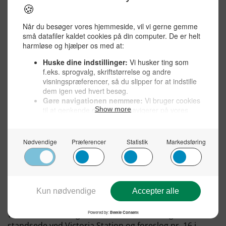
mistænksom politibetjent. På sig havde han dels et nyt
krystal til Wulfs radiosender dels 1000 dollar og 300
pund til ham. Richter blev henrettet, og danskerens
pengesorger fortsatte, hvilket han mindede Abwehr
om i skarpt formulerede signaler, fx dette:
”
Hvad er det, der forsinker manden med de penge, I
lovede? Jeg er begyndt at tro, I er fulde af lort
.”
[5]
Samarbejde med japanerne
Nu tog Abwehr sig sammen og foreslog Wulf denne
plan: Han skulle gå til busterminalen ved Victoria
Station og stige på bus nr. 11 kl. 16, idet han skulle
bære på en bog og en avis samt have et rødt slips på.
Samtidig ville en japaner stige på bussen med
The
Times
under armen. Ved det femte busstoppested
skulle de stige af, og japaneren ville give Wulf avisen,
som indeholdt en større sum penge.
Wulf svarede tilbage, at bus nr. 11 ikke længere
standsede ved Victoria Station og foreslog nr. 16 i