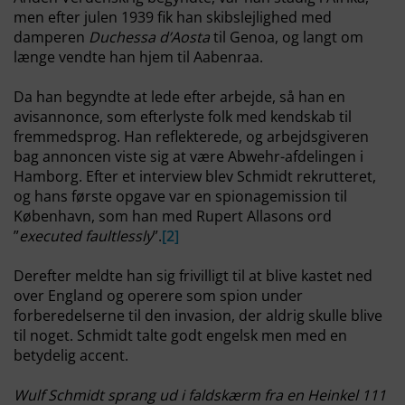
men efter julen 1939 fik han skibslejlighed med
damperen
Duchessa d’Aosta
til Genoa, og langt om
længe vendte han hjem til Aabenraa.
Da han begyndte at lede efter arbejde, så han en
avisannonce, som efterlyste folk med kendskab til
fremmedsprog. Han reflekterede, og arbejdsgiveren
bag annoncen viste sig at være Abwehr-afdelingen i
Hamborg. Efter et interview blev Schmidt rekrutteret,
og hans første opgave var en spionagemission til
København, som han med Rupert Allasons ord
”
executed faultlessly
”.
[2]
Derefter meldte han sig frivilligt til at blive kastet ned
over England og operere som spion under
forberedelserne til den invasion, der aldrig skulle blive
til noget. Schmidt talte godt engelsk men med en
betydelig accent.
Wulf Schmidt sprang ud i faldskærm fra en Heinkel 111