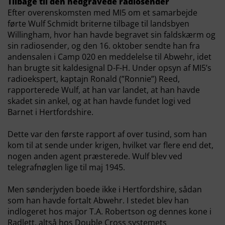
Tilbage til den nedgravede radiosender
Efter overenskomsten med MI5 om et samarbejde
førte Wulf Schmidt briterne tilbage til landsbyen
Willingham, hvor han havde begravet sin faldskærm og
sin radiosender, og den 16. oktober sendte han fra
andensalen i Camp 020 en meddelelse til Abwehr, idet
han brugte sit kaldesignal D-F-H. Under opsyn af MI5’s
radioekspert, kaptajn Ronald (”Ronnie”) Reed,
rapporterede Wulf, at han var landet, at han havde
skadet sin ankel, og at han havde fundet logi ved
Barnet i Hertfordshire.
Dette var den første rapport af over tusind, som han
kom til at sende under krigen, hvilket var flere end det,
nogen anden agent præsterede. Wulf blev ved
telegrafnøglen lige til maj 1945.
Men sønderjyden boede ikke i Hertfordshire, sådan
som han havde fortalt Abwehr. I stedet blev han
indlogeret hos major T.A. Robertson og dennes kone i
Radlett, altså hos Double Cross systemets