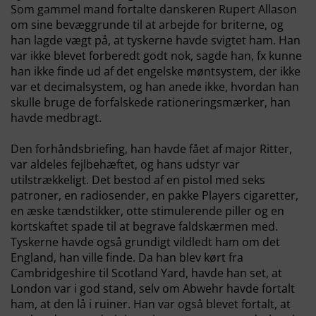
Som gammel mand fortalte danskeren Rupert Allason
om sine bevæggrunde til at arbejde for briterne, og
han lagde vægt på, at tyskerne havde svigtet ham. Han
var ikke blevet forberedt godt nok, sagde han, fx kunne
han ikke finde ud af det engelske møntsystem, der ikke
var et decimalsystem, og han anede ikke, hvordan han
skulle bruge de forfalskede rationeringsmærker, han
havde medbragt.
Den forhåndsbriefing, han havde fået af major Ritter,
var aldeles fejlbehæftet, og hans udstyr var
utilstrækkeligt. Det bestod af en pistol med seks
patroner, en radiosender, en pakke Players cigaretter,
en æske tændstikker, otte stimulerende piller og en
kortskaftet spade til at begrave faldskærmen med.
Tyskerne havde også grundigt vildledt ham om det
England, han ville finde. Da han blev kørt fra
Cambridgeshire til Scotland Yard, havde han set, at
London var i god stand, selv om Abwehr havde fortalt
ham, at den lå i ruiner. Han var også blevet fortalt, at