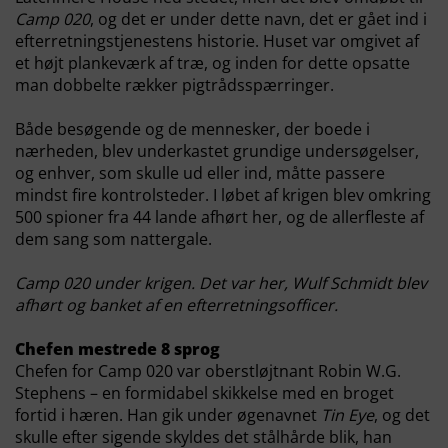
Camp 020
, og det er under dette navn, det er gået ind i
efterretningstjenestens historie. Huset var omgivet af
et højt plankeværk af træ, og inden for dette opsatte
man dobbelte rækker pigtrådsspærringer.
Både besøgende og de mennesker, der boede i
nærheden, blev underkastet grundige undersøgelser,
og enhver, som skulle ud eller ind, måtte passere
mindst fire kontrolsteder. I løbet af krigen blev omkring
500 spioner fra 44 lande afhørt her, og de allerfleste af
dem sang som nattergale.
Camp 020 under krigen. Det var her, Wulf Schmidt blev
afhørt og banket af en efterretningsofficer.
Chefen mestrede 8 sprog
Chefen for Camp 020
var oberstløjtnant Robin W.G.
Stephens – en formidabel skikkelse med en broget
fortid i hæren. Han gik under øgenavnet
Tin Eye
, og det
skulle efter sigende skyldes det stålhårde blik, han