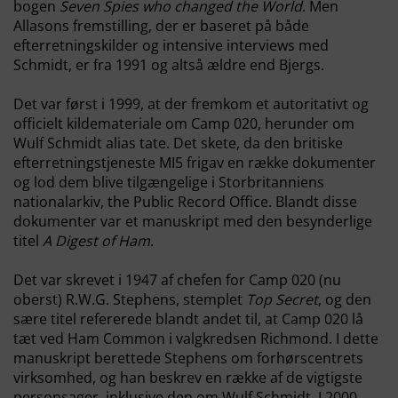
bogen
Seven Spies who changed the World
. Men
Allasons fremstilling, der er baseret på både
efterretningskilder og intensive interviews med
Schmidt, er fra 1991 og altså ældre end Bjergs.
Det var først i 1999, at der fremkom et autoritativt og
officielt kildemateriale om Camp 020, herunder om
Wulf Schmidt alias tate. Det skete, da den britiske
efterretningstjeneste MI5 frigav en række dokumenter
og lod dem blive tilgængelige i Storbritanniens
nationalarkiv, the Public Record Office. Blandt disse
dokumenter var et manuskript med den besynderlige
titel
A Digest of Ham
.
Det var skrevet i 1947 af chefen for Camp 020 (nu
oberst) R.W.G. Stephens, stemplet
Top Secret
, og den
sære titel refererede blandt andet til, at Camp 020 lå
tæt ved Ham Common i valgkredsen Richmond. I dette
manuskript berettede Stephens om forhørscentrets
virksomhed, og han beskrev en række af de vigtigste
personsager, inklusive den om Wulf Schmidt. I 2000