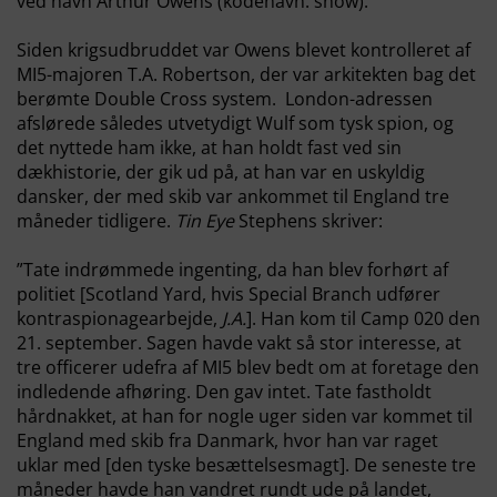
ved navn Arthur Owens (kodenavn: snow).
Siden krigsudbruddet var Owens blevet kontrolleret af
MI5-majoren T.A. Robertson, der var arkitekten bag det
berømte Double Cross system. London-adressen
afslørede således utvetydigt Wulf som tysk spion, og
det nyttede ham ikke, at han holdt fast ved sin
dækhistorie, der gik ud på, at han var en uskyldig
dansker, der med skib var ankommet til England tre
måneder tidligere.
Tin Eye
Stephens skriver:
”Tate indrømmede ingenting, da han blev forhørt af
politiet [Scotland Yard, hvis Special Branch udfører
kontraspionagearbejde,
J.A.
]. Han kom til Camp 020 den
21. september. Sagen havde vakt så stor interesse, at
tre officerer udefra af MI5 blev bedt om at foretage den
indledende afhøring. Den gav intet. Tate fastholdt
hårdnakket, at han for nogle uger siden var kommet til
England med skib fra Danmark, hvor han var raget
uklar med [den tyske besættelsesmagt]. De seneste tre
måneder havde han vandret rundt ude på landet,