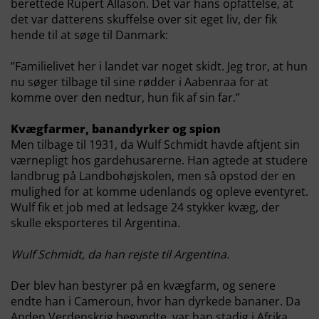
berettede Rupert Allason. Det var hans opfattelse, at
det var datterens skuffelse over sit eget liv, der fik
hende til at søge til Danmark:
”Familielivet her i landet var noget skidt. Jeg tror, at hun
nu søger tilbage til sine rødder i Aabenraa for at
komme over den nedtur, hun fik af sin far.”
Kvægfarmer, banandyrker og spion
Men tilbage til 1931, da Wulf Schmidt havde aftjent sin
værnepligt hos gardehusarerne. Han agtede at studere
landbrug på Landbohøjskolen, men så opstod der en
mulighed for at komme udenlands og opleve eventyret.
Wulf fik et job med at ledsage 24 stykker kvæg, der
skulle eksporteres til Argentina.
Wulf Schmidt, da han rejste til Argentina.
Der blev han bestyrer på en kvægfarm, og senere
endte han i Cameroun, hvor han dyrkede bananer. Da
Anden Verdenskrig begyndte, var han stadig i Afrika,