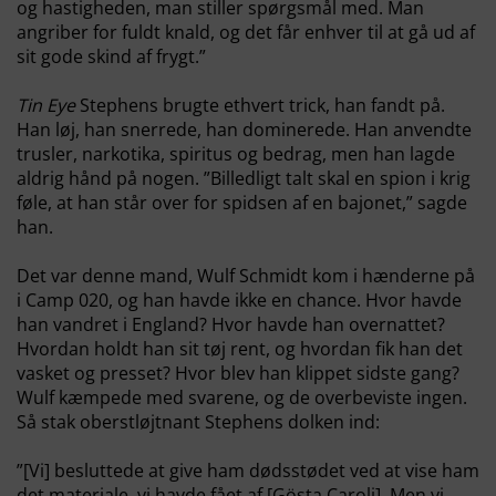
og hastigheden, man stiller spørgsmål med. Man
angriber for fuldt knald, og det får enhver til at gå ud af
sit gode skind af frygt.”
Tin Eye
Stephens brugte ethvert trick, han fandt på.
Han løj, han snerrede, han dominerede. Han anvendte
trusler, narkotika, spiritus og bedrag, men han lagde
aldrig hånd på nogen. ”Billedligt talt skal en spion i krig
føle, at han står over for spidsen af en bajonet,” sagde
han.
Det var denne mand, Wulf Schmidt kom i hænderne på
i Camp 020, og han havde ikke en chance. Hvor havde
han vandret i England? Hvor havde han overnattet?
Hvordan holdt han sit tøj rent, og hvordan fik han det
vasket og presset? Hvor blev han klippet sidste gang?
Wulf kæmpede med svarene, og de overbeviste ingen.
Så stak oberstløjtnant Stephens dolken ind:
”[Vi] besluttede at give ham dødsstødet ved at vise ham
det materiale, vi havde fået af [Gösta Caroli]. Men vi