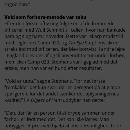
sagde han.”
Vold som forhørs-metode var tabu
Efter den første afhøring fulgte en af de fremmede
officerer med Wulf Schmidt til cellen, hvor han bankede
ham og slog ham i hovedet. Dette var i skarp modstrid
med reglerne i Camp 020, og
Tin Eye
Stephens skred
straks ind mod officeren, der blev bortvist. I andre lejre
i England blev der af og til anvendt tortur under forhør,
men ikke i Camp 020. Stephens var ligeglad med det
etiske, men han var en hund efter resultater.
”Vold er tabu,” sagde Stephens, ”for det første
fremkalder det kun svar, der er beregnet på at glæde
spørgeren, for det andet sænker det oplysningernes
kvalitet.” I
A Digest of Ham
uddyber han dette:
”Den, der får en person til at bryde sammen under
forhør, er født med det. Det kan ikke læres. Man
opbygger et pres ved hjælp af ens personlighed, tone