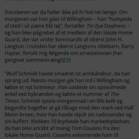
Danskeren var da heller ikke på fri fod ret længe. Om
morgenen var han gået til Willingham – han ”humpede
af sted i sit pæne blå tøj”, fortæller
Tin Eye
Stephens –
og han blev pågrebet af et medlem af den lokale Home
Guard, der var under kommando af oberst John H.
Langton. I nutiden har oberst Langtons oldebarn, Barry
Hayter, fortalt mig følgende om arrestationen (her
gengivet sammentrængt)
[3]
:
”Wulf Schmidt havde smadret sit armbåndsur, da han
sprang ud. Næste morgen gik han ind i Willingham og
købte et nyt lommeur. Han vaskede sin opsvulmede
ankel ved bybrønden og købte et nummer af
The
Times
. Schmidt spiste morgenmad i en lille kafé og
begyndte bagefter at gå tilbage mod den mark ved Half
Moon broen, hvor han havde skjult sin radiosender og
sin kuffert. Klokken 10 krydsede han markedspladsen,
da han blev anråbt af menig Tom Cousins fra den
lokale Home Guard. Cousins eskorterede ham til