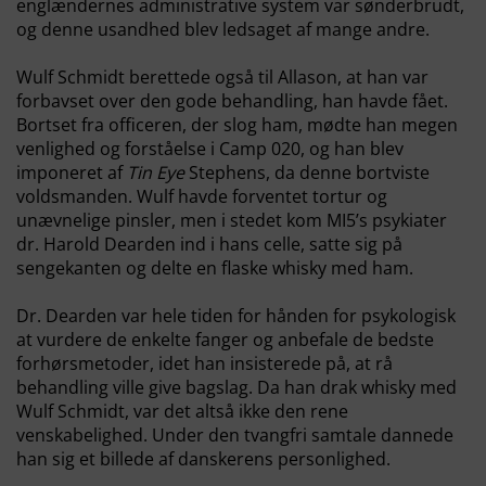
englændernes administrative system var sønderbrudt,
og denne usandhed blev ledsaget af mange andre.
Wulf Schmidt berettede også til Allason, at han var
forbavset over den gode behandling, han havde fået.
Bortset fra officeren, der slog ham, mødte han megen
venlighed og forståelse i Camp 020, og han blev
imponeret af
Tin Eye
Stephens, da denne bortviste
voldsmanden. Wulf havde forventet tortur og
unævnelige pinsler, men i stedet kom MI5’s psykiater
dr. Harold Dearden ind i hans celle, satte sig på
sengekanten og delte en flaske whisky med ham.
Dr. Dearden var hele tiden for hånden for psykologisk
at vurdere de enkelte fanger og anbefale de bedste
forhørsmetoder, idet han insisterede på, at rå
behandling ville give bagslag. Da han drak whisky med
Wulf Schmidt, var det altså ikke den rene
venskabelighed. Under den tvangfri samtale dannede
han sig et billede af danskerens personlighed.