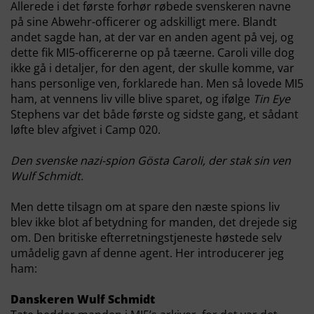
Allerede i det første forhør røbede svenskeren navne
på sine Abwehr-officerer og adskilligt mere. Blandt
andet sagde han, at der var en anden agent på vej, og
dette fik MI5-officererne op på tæerne. Caroli ville dog
ikke gå i detaljer, for den agent, der skulle komme, var
hans personlige ven, forklarede han. Men så lovede MI5
ham, at vennens liv ville blive sparet, og ifølge
Tin Eye
Stephens var det både første og sidste gang, et sådant
løfte blev afgivet i Camp 020.
Den svenske nazi-spion Gösta Caroli, der stak sin ven
Wulf Schmidt.
Men dette tilsagn om at spare den næste spions liv
blev ikke blot af betydning for manden, det drejede sig
om. Den britiske efterretningstjeneste høstede selv
umådelig gavn af denne agent. Her introducerer jeg
ham:
Danskeren Wulf Schmidt