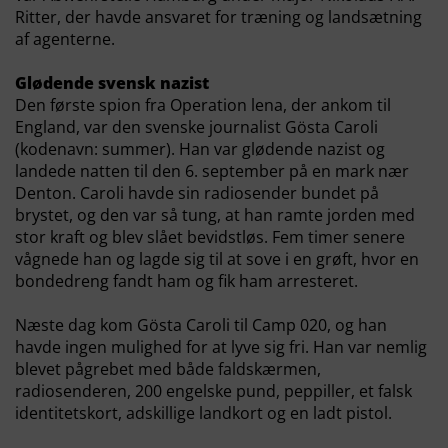
Ritter, der havde ansvaret for træning og landsætning
af agenterne.
Glødende svensk nazist
Den første spion fra Operation lena, der ankom til
England, var den svenske journalist Gösta Caroli
(kodenavn: summer). Han var glødende nazist og
landede natten til den 6. september på en mark nær
Denton. Caroli havde sin radiosender bundet på
brystet, og den var så tung, at han ramte jorden med
stor kraft og blev slået bevidstløs. Fem timer senere
vågnede han og lagde sig til at sove i en grøft, hvor en
bondedreng fandt ham og fik ham arresteret.
Næste dag kom Gösta Caroli til Camp 020, og han
havde ingen mulighed for at lyve sig fri. Han var nemlig
blevet pågrebet med både faldskærmen,
radiosenderen, 200 engelske pund, peppiller, et falsk
identitetskort, adskillige landkort og en ladt pistol.