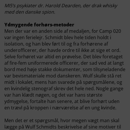
MI5’s psykiater dr. Harold Dearden, der drak whisky
med den danske spion.
Ydmygende forhørs-metoder
Men der var en anden side af medaljen, for Camp 020
var ingen ferielejr. Schmidt blev hele tiden holdt i
isolation, og han blev ført til og fra forhørene af
underofficerer, der havde ordre til ikke at sige et ord.
Selve forhøret var altid en prøvelse. Det blev foretaget
af fire-fem uniformerede officerer, der sad ved at langt
bord med høje stakke dokumenter, som tilsyneladende
var bevismateriale mod danskeren. Wulf skulle stå ret
midt i lokalet, mens han svarede på spørgsmålene, og
en kvindelig stenograf skrev det hele ned. Nogle gange
var han klædt nøgen, og det var hans største
ydmygelse, fortalte han senere, at blive forhørt uden
en trævl på kroppen i nærværelse af en ung kvinde.
Men det er et spørgsmål, hvor megen vægt man skal
lægge på Wulf Schmidts beskrivelse af sine motiver til