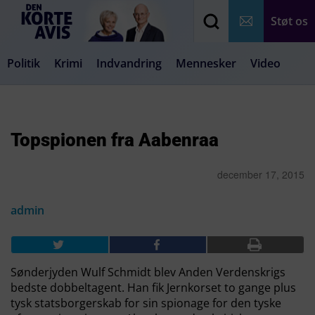
Støt os
Politik
Krimi
Indvandring
Mennesker
Video
Debat
Samfund
Medier
Livsstil
Topspionen fra Aabenraa
december 17, 2015
admin
Sønderjyden Wulf Schmidt blev Anden Verdenskrigs
bedste dobbeltagent. Han fik Jernkorset to gange plus
tysk statsborgerskab for sin spionage for den tyske