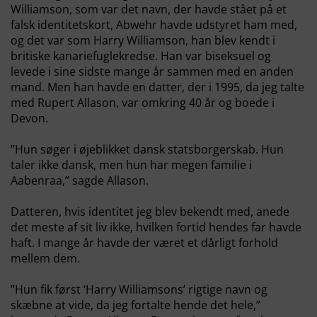
Williamson, som var det navn, der havde stået på et
falsk identitetskort, Abwehr havde udstyret ham med,
og det var som Harry Williamson, han blev kendt i
britiske kanariefuglekredse. Han var biseksuel og
levede i sine sidste mange år sammen med en anden
mand. Men han havde en datter, der i 1995, da jeg talte
med Rupert Allason, var omkring 40 år og boede i
Devon.
”Hun søger i øjeblikket dansk statsborgerskab. Hun
taler ikke dansk, men hun har megen familie i
Aabenraa,” sagde Allason.
Datteren, hvis identitet jeg blev bekendt med, anede
det meste af sit liv ikke, hvilken fortid hendes far havde
haft. I mange år havde der været et dårligt forhold
mellem dem.
”Hun fik først ‘Harry Williamsons’ rigtige navn og
skæbne at vide, da jeg fortalte hende det hele,”