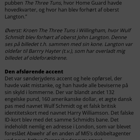
pubben
The Three Tuns
, hvor Home Guard havde
hovedkvarter, og hvor han blev forhørt af oberst
Langton.”
Øverst: Kroen The Three Tuns i Willingham, hvor Wulf
Schmidt blev forhørt af oberst John Langton. Denne
ses på billedet t.h. sammen med sin kone. Langton var
oldefar til Barrry Hayter (t.v.), som har overladt mig
billedet af oldeforældrene.
Den afslørende accent
Det var sønderjydens accent og hele opførsel, der
havde vakt mistanke, og han havde alle beviserne på
sin skyld i lommerne. Der var blandt andet 132
engelske pund, 160 amerikanske dollar, et ægte dansk
pas med navnet Wulf Schmidt og et falsk britisk
identitetskort med navnet Harry Williamson. Det falske
ID-kort blev med det samme Schmidts bane. Det
indeholdt nemlig en adresse i London, som var blevet
foreslået Abwehr af en anden af MI5’s dobbeltagenter