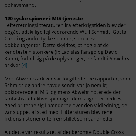
ophavsmand.
120 tyske spioner i MI5 tjeneste
I efterretningslitteraturen fra efterkrigstiden blev der
begået adskillige fejl vedrørende Wulf Schmidt, Gösta
Caroli og andre tyske spioner, som blev
dobbeltagenter. Dette skyldtes, at nogle af de
kendteste historikere (fx Ladislas Farago og David
Kahn), forlod sig på de oplysninger, de fandt i Abwehrs
arkiver.
[4]
Men Abwehrs arkiver var forgiftede. De rapporter, som
Schmidt og andre havde sendt, var jo nemlig
doktorerede af MI5, og mens Abwehr noterede den
fantastisk effektive spionage, deres agenter bedrev,
gned briterne sig i hænderne over den vildledning, de
var sluppet af sted med. I litteraturen blev rene
fiktionshistorier ofte fremstillet som sandheder.
Alt dette var resultatet af det berømte Double Cross