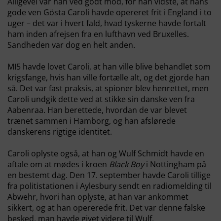
Alligevel var han ved godt mod, for han vidste, at hans
gode ven Gösta Caroli havde opereret frit i England i to
uger – det var i hvert fald, hvad tyskerne havde fortalt
ham inden afrejsen fra en lufthavn ved Bruxelles.
Sandheden var dog en helt anden.
MI5 havde lovet Caroli, at han ville blive behandlet som
krigsfange, hvis han ville fortælle alt, og det gjorde han
så. Det var fast praksis, at spioner blev henrettet, men
Caroli undgik dette ved at stikke sin danske ven fra
Aabenraa. Han berettede, hvordan de var blevet
trænet sammen i Hamborg, og han afslørede
danskerens rigtige identitet.
Caroli oplyste også, at han og Wulf Schmidt havde en
aftale om at mødes i kroen
Black Boy
i Nottingham på
en bestemt dag. Den 17. september havde Caroli tillige
fra politistationen i Aylesbury sendt en radiomelding til
Abwehr, hvori han oplyste, at han var ankommet
sikkert, og at han opererede frit. Det var denne falske
besked, man havde givet videre til Wulf.