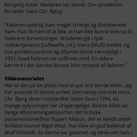
kongelig notar. Moderen var dansk. Om opvæksten
fortæller Hans Chr. Bjerg:
”Faderen opdrog ham meget strengt og dominerede
ham. Han fik ham til at føle, at han ikke kunne leve op til
faderens forventninger. Broderen gik i tysk
militærtjeneste [Luftwaffe,
J.A.
], mens [Wulf] meldte sig
hos gardehusarerne og aftjente dansk værnepligt i
1931, hvad faderen var utilfreds med. En videre
karriere i det danske forsvar blev stoppet af faderen.”
Kildematerialet
Her er det på sin plads med et par ord om de kilder, jeg
har anvendt til denne artikel. Den netop citerede Hans
Chr. Bjerg skrev i tidsskriftet
Siden Saxo
i 1994, da
mange oplysninger var utilgængelige. Bedste kilde var
længe efterretningseksperten det britiske
parlamentsmedlem Rupert Allason, der er kendt under
forfatternavnet Nigel West. Han blev en god bekendt af
Wulf Schmidt, da denne var gammel, og skrev om ham i