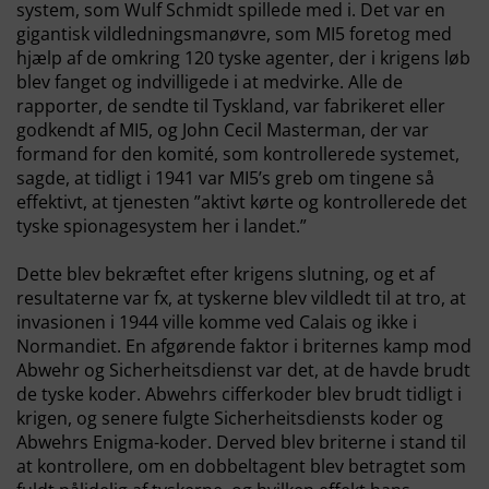
system, som Wulf Schmidt spillede med i. Det var en
gigantisk vildledningsmanøvre, som MI5 foretog med
hjælp af de omkring 120 tyske agenter, der i krigens løb
blev fanget og indvilligede i at medvirke. Alle de
rapporter, de sendte til Tyskland, var fabrikeret eller
godkendt af MI5, og John Cecil Masterman, der var
formand for den komité, som kontrollerede systemet,
sagde, at tidligt i 1941 var MI5’s greb om tingene så
effektivt, at tjenesten ”aktivt kørte og kontrollerede det
tyske spionagesystem her i landet.”
Dette blev bekræftet efter krigens slutning, og et af
resultaterne var fx, at tyskerne blev vildledt til at tro, at
invasionen i 1944 ville komme ved Calais og ikke i
Normandiet. En afgørende faktor i briternes kamp mod
Abwehr og Sicherheitsdienst var det, at de havde brudt
de tyske koder. Abwehrs cifferkoder blev brudt tidligt i
krigen, og senere fulgte Sicherheitsdiensts koder og
Abwehrs Enigma-koder. Derved blev briterne i stand til
at kontrollere, om en dobbeltagent blev betragtet som