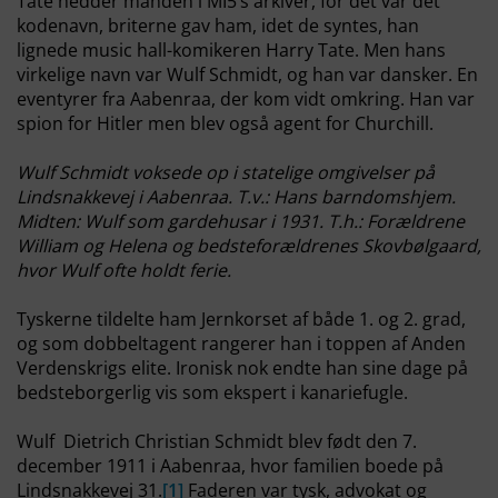
Tate hedder manden i MI5’s arkiver, for det var det
kodenavn, briterne gav ham, idet de syntes, han
lignede music hall-komikeren Harry Tate. Men hans
virkelige navn var Wulf Schmidt, og han var dansker. En
eventyrer fra Aabenraa, der kom vidt omkring. Han var
spion for Hitler men blev også agent for Churchill.
Wulf Schmidt voksede op i statelige omgivelser på
Lindsnakkevej i Aabenraa. T.v.: Hans barndomshjem.
Midten: Wulf som gardehusar i 1931. T.h.: Forældrene
William og Helena og bedsteforældrenes Skovbølgaard,
hvor Wulf ofte holdt ferie.
Tyskerne tildelte ham Jernkorset af både 1. og 2. grad,
og som dobbeltagent rangerer han i toppen af Anden
Verdenskrigs elite. Ironisk nok endte han sine dage på
bedsteborgerlig vis som ekspert i kanariefugle.
Wulf Dietrich Christian Schmidt blev født den 7.
december 1911 i Aabenraa, hvor familien boede på
Lindsnakkevej 31.
[1]
Faderen var tysk, advokat og