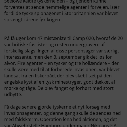
Seelöwe kaldte tyskerne den – og fjenden kunne
forventes at sende hemmelige agenter i forvejen, især
fordi de tyske spionagenet i Storbritannien var blevet
sprængt i årene før krigen.
På få uger kom 47 mistænkte til Camp 020, hvoraf de 20
var britiske fascister og resten undergravere af
forskellig slags. Ingen af disse personsager var særligt
interessante, men den 3. september gik det løs for
alvor. Fire agenter – en tysker og tre hollændere – der
skulle være med til at forberede invasionen, var blevet
landsat fra en fiskerbåd, der blev slæbt tæt på den
engelske kyst af en tysk minestryger, godt dækket af
mørke og tåge. De blev fanget og forhørt med stort
udbytte.
Få dage senere gjorde tyskerne et nyt forsøg med
invasionsagenter, og denne gang skulle de sendes ned
med faldskærm. Operation
lena
hed aktionen, og det
var Abwehrstelle Hamburg under major Nikolaus F.A.