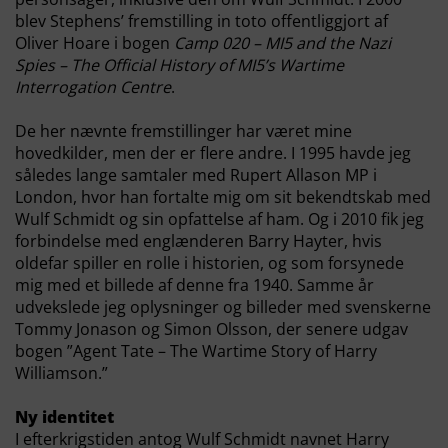
blev Stephens’ fremstilling in toto offentliggjort af
Oliver Hoare i bogen
Camp 020 – MI5 and the Nazi
Spies – The Official History of MI5’s Wartime
Interrogation Centre
.
De her nævnte fremstillinger har været mine
hovedkilder, men der er flere andre. I 1995 havde jeg
således lange samtaler med Rupert Allason MP i
London, hvor han fortalte mig om sit bekendtskab med
Wulf Schmidt og sin opfattelse af ham. Og i 2010 fik jeg
forbindelse med englænderen Barry Hayter, hvis
oldefar spiller en rolle i historien, og som forsynede
mig med et billede af denne fra 1940. Samme år
udvekslede jeg oplysninger og billeder med svenskerne
Tommy Jonason og Simon Olsson, der senere udgav
bogen ”Agent Tate – The Wartime Story of Harry
Williamson.”
Ny identitet
I efterkrigstiden antog Wulf Schmidt navnet Harry