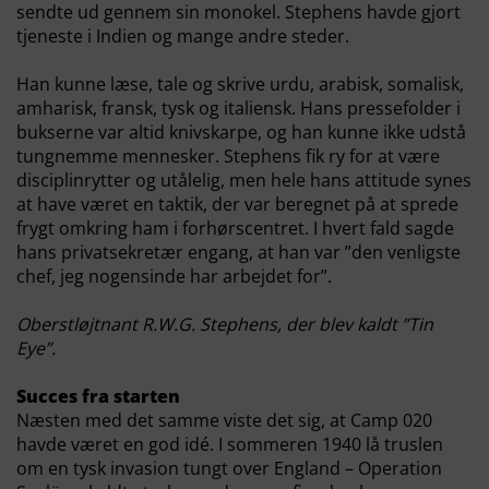
sendte ud gennem sin monokel. Stephens havde gjort
tjeneste i Indien og mange andre steder.
Han kunne læse, tale og skrive urdu, arabisk, somalisk,
amharisk, fransk, tysk og italiensk. Hans pressefolder i
bukserne var altid knivskarpe, og han kunne ikke udstå
tungnemme mennesker. Stephens fik ry for at være
disciplinrytter og utålelig, men hele hans attitude synes
at have været en taktik, der var beregnet på at sprede
frygt omkring ham i forhørscentret. I hvert fald sagde
hans privatsekretær engang, at han var ”den venligste
chef, jeg nogensinde har arbejdet for”.
Oberstløjtnant R.W.G. Stephens, der blev kaldt ”Tin
Eye”.
Succes fra starten
Næsten med det samme viste det sig, at Camp 020
havde været en god idé. I sommeren 1940 lå truslen
om en tysk invasion tungt over England – Operation