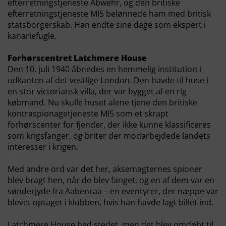
efterretningstjeneste Abwehr, og den britiske
efterretningstjeneste MI5 belønnede ham med britisk
statsborgerskab. Han endte sine dage som ekspert i
kanariefugle.
Forhørscentret Latchmere House
Den 10. juli 1940 åbnedes en hemmelig institution i
udkanten af det vestlige London. Den havde til huse i
en stor victoriansk villa, der var bygget af en rig
købmand. Nu skulle huset alene tjene den britiske
kontraspionagetjeneste MI5 som et skrapt
forhørscenter for fjender, der ikke kunne klassificeres
som krigsfanger, og briter der modarbejdede landets
interesser i krigen.
Med andre ord var det her, aksemagternes spioner
blev bragt hen, når de blev fanget, og en af dem var en
sønderjyde fra Aabenraa – en eventyrer, der næppe var
blevet optaget i klubben, hvis han havde lagt billet ind.
Latchmere House
hed stedet, men det blev omdøbt til