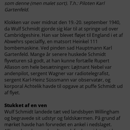
som denne (men malet sort). T.h.: Piloten Karl
Gartenfeld.
Klokken var over midnat den 19.-20. september 1940,
da Wulf Schmidt gjorde sig klar til at springe ud over
Cambridgeshire. Han var blevet fløjet til England i et af
Abwehrs specialfly, en matsort Heinkel 111
bombemaskine. Ved pinden sad Hauptmann Karl
Gartenfeld. Mange år senere huskede Schmidt
flyveturen så godt, at han kunne fortælle Rupert
Allason om hele besætningen: Løjtnant Nebel var
andenpilot, sergent Wagner var radiotelegrafist,
sergent Karl-Heinz Süssmann var observatør, og
korporal Achtelik havde til opgave at puffe Schmidt ud
af flyet.
Stukket af en ven
Wulf Schmidt landede tæt ved landsbyen Willingham
og begravede sit udstyr og faldskærmen. På grund af
mørket havde han forvredet en ankel i nedslaget.