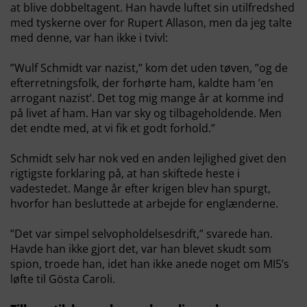
at blive dobbeltagent. Han havde luftet sin utilfredshed
med tyskerne over for Rupert Allason, men da jeg talte
med denne, var han ikke i tvivl:
”Wulf Schmidt var nazist,” kom det uden tøven, ”og de
efterretningsfolk, der forhørte ham, kaldte ham ’en
arrogant nazist’. Det tog mig mange år at komme ind
på livet af ham. Han var sky og tilbageholdende. Men
det endte med, at vi fik et godt forhold.”
Schmidt selv har nok ved en anden lejlighed givet den
rigtigste forklaring på, at han skiftede heste i
vadestedet. Mange år efter krigen blev han spurgt,
hvorfor han besluttede at arbejde for englænderne.
”Det var simpel selvopholdelsesdrift,” svarede han.
Havde han ikke gjort det, var han blevet skudt som
spion, troede han, idet han ikke anede noget om MI5’s
løfte til Gösta Caroli.