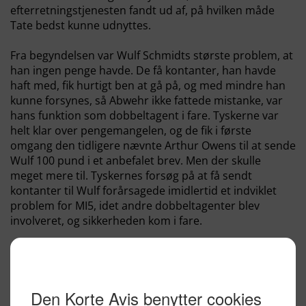
efterretningstjenesten fandt ud af, på hvilken måde
Tate bedst kunne udnyttes.
Fra begyndelsen var Wulf Schmidts største problem, at
han ingen penge havde. De få kontanter, han havde
haft med, fik hurtigt ben at gå på, og med mindre han
kunne forsynes, så Abwehr ikke fattede mistanke, var
hans funktion som dobbeltagent i fare. Tyskerne var
helt klar over pengemangelen, og de fik i første
omgang den tidligere nævnte Arthur Owens til at sende
Wulf 100 pund i et anbefalet brev. Men der skulle
meget mere til. Tyskernes forsøg på at få sendt
kontanter til Wulf forårsagede imidlertid et indviklet
problem for MI5, idet andre dobbeltagenter blev
involveret, og sikkerheden kom i fare.
Et af forsøgene gik ud på, at Abwehr sendte en kurér til
England. Det var en sudetertysker ved navn Karel
Richter, og han sprang ud med faldskærm i
Hertfordshire men blev arresteret få timer senere af en