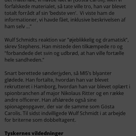
forfalskede materialet, så tate ville tro, han var blevet
totalt forrådt af sin ’bedste ven’. Vi viste ham de
informationer, vi havde fået, inklusive beskrivelsen af
ham selv …”
Wulf Schmidts reaktion var ”øjeblikkelig og dramatisk”,
skrev Stephens. Han mistede den tilkæmpede ro og
”forbandede det svin og udbrød, at han ville fortælle
hele sandheden.”
Snart berettede sønderjyden, så MI5’s blyanter
glødede. Han fortalte, hvordan han var blevet
rekrutteret i Hamborg, hvordan han var blevet oplært i
spionbranchen af major Nikolaus Ritter og en række
andre officerer. Han afslørede også sine
spionageopgaver, der var de samme som Gösta
Carolis. Til sidst indvilligede Wulf Schmidt i at arbejde
for briterne som dobbeltagent.
Tyskernes vildedninger