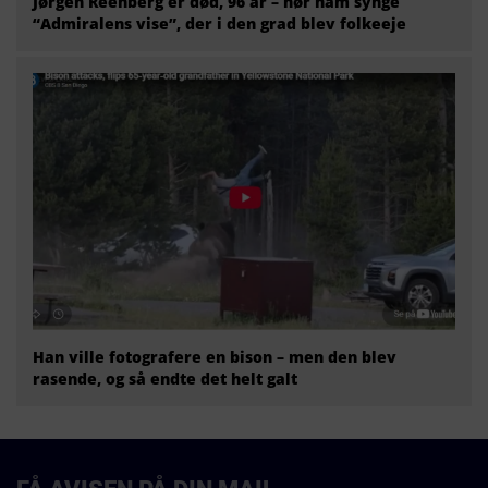
Jørgen Reenberg er død, 96 år – hør ham synge
“Admiralens vise”, der i den grad blev folkeeje
Han ville fotografere en bison – men den blev
rasende, og så endte det helt galt