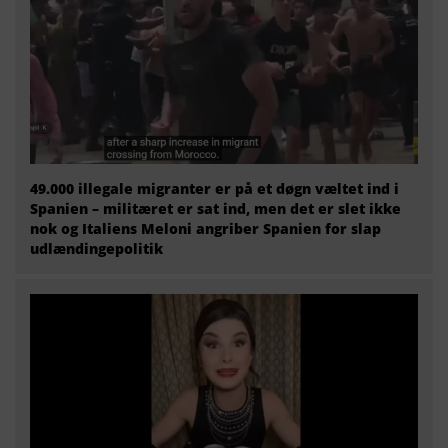
49.000 illegale migranter er på et døgn væltet ind i
Spanien – militæret er sat ind, men det er slet ikke
nok og Italiens Meloni angriber Spanien for slap
udlændingepolitik