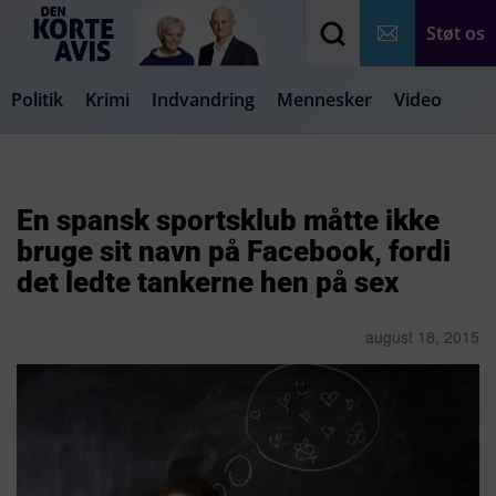
Støt os
Politik
Krimi
Indvandring
Mennesker
Video
Debat
Samfund
Medier
Livsstil
En spansk sportsklub måtte ikke
bruge sit navn på Facebook, fordi
det ledte tankerne hen på sex
august 18, 2015