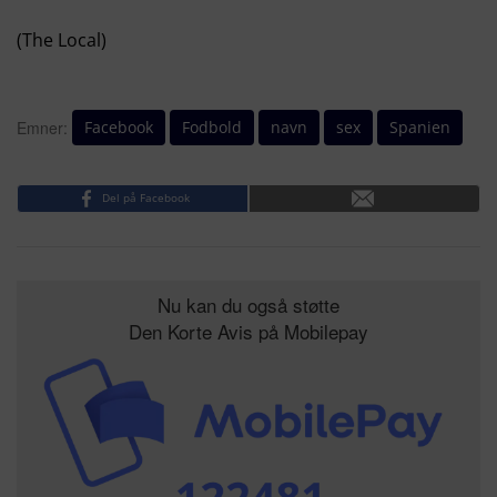
(The Local)
Facebook
Fodbold
navn
sex
Spanien
Emner:
Del på Facebook
Nu kan du også støtte
Den Korte Avis på Mobilepay