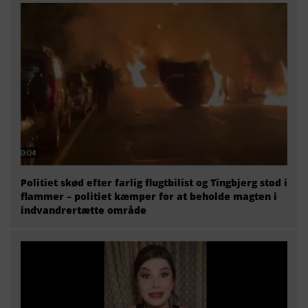
Politiet skød efter farlig flugtbilist og Tingbjerg stod i
flammer – politiet kæmper for at beholde magten i
indvandrertætte område