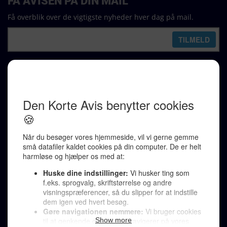
FÅ AVISEN PÅ DIN MAIL
Få overblik over de vigtigste nyheder hver dag på mail.
REDAKTION
Ralf Pittelkow (ansvarshavende)
Karen Jespersen
Redaktionen kontaktes via mail til
redaktion@denkorteavis.dk
Telefonsvarer 20 30 10 96
Von Ostensgade 22, 2791 Dragør
LINKS
Tidligere aviser >
Om os >
Støt Den Korte Avis >