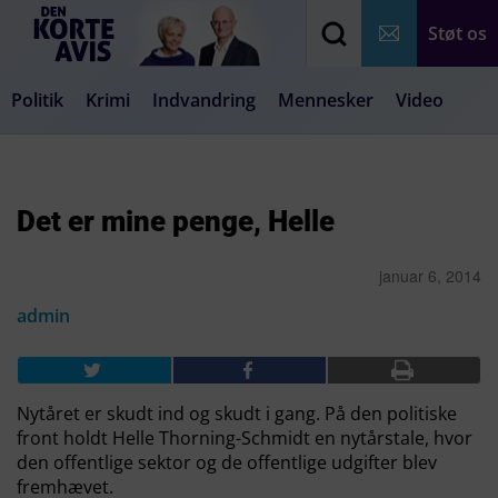
Støt os
Politik
Krimi
Indvandring
Mennesker
Video
Debat
Samfund
Medier
Livsstil
Det er mine penge, Helle
januar 6, 2014
admin
Nytåret er skudt ind og skudt i gang. På den politiske
front holdt Helle Thorning-Schmidt en nytårstale, hvor
den offentlige sektor og de offentlige udgifter blev
fremhævet.