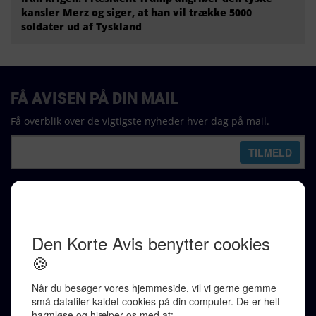
kansler Merz og siger, at han vil trække 5000
soldater ud af Tyskland
FÅ AVISEN PÅ DIN MAIL
Få overblik over de vigtigste nyheder hver dag på mail.
REDAKTION
Ralf Pittelkow (ansvarshavende)
Karen Jespersen
Redaktionen kontaktes via mail til
redaktion@denkorteavis.dk
Telefonsvarer 20 30 10 96
Von Ostensgade 22, 2791 Dragør