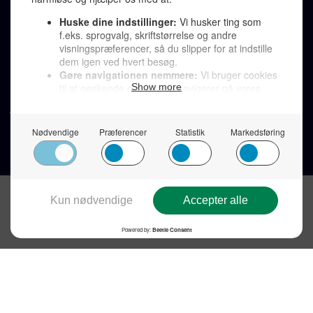
LINKS
Tidligere aviser >
Om os >
Støt Den Korte Avis >
Jobannoncer >
Send et læserbrev >
Privatlivspolitik >