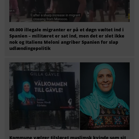
49.000 illegale migranter er på et døgn væltet ind i
Spanien – militæret er sat ind, men det er slet ikke
nok og Italiens Meloni angriber Spanien for slap
udlændingepolitik
Kommune vælger tilsløret muslimsk kvinde som sit