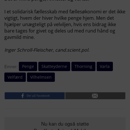
I et solidarisk fællesskab med fællesøkonomi er det ikke
vigtigt, hvem der hiver hvilke penge hjem. Men det
hjælper unægteligt på velviljen, hvis ens bidrag ikke
bare tages for givet og deles ud med rund hånd og
gavmild mine.
Inger Schroll-Fleischer, cand.scient.pol.
Penge
Skatteyderne
Thorning
Varla
Emner:
Velfærd
Vilhelmsen
Del på Facebook
Nu kan du også støtte