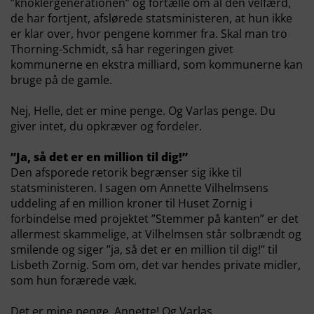
”knoklergenerationen” og fortælle om al den velfærd,
de har fortjent, afslørede statsministeren, at hun ikke
er klar over, hvor pengene kommer fra. Skal man tro
Thorning-Schmidt, så har regeringen givet
kommunerne en ekstra milliard, som kommunerne kan
bruge på de gamle.
Nej, Helle, det er mine penge. Og Varlas penge. Du
giver intet, du opkræver og fordeler.
”Ja, så det er en million til dig!”
Den afsporede retorik begrænser sig ikke til
statsministeren. I sagen om Annette Vilhelmsens
uddeling af en million kroner til Huset Zornig i
forbindelse med projektet ”Stemmer på kanten” er det
allermest skammelige, at Vilhelmsen står solbrændt og
smilende og siger ”ja, så det er en million til dig!” til
Lisbeth Zornig. Som om, det var hendes private midler,
som hun forærede væk.
Det er mine penge, Annette! Og Varlas.