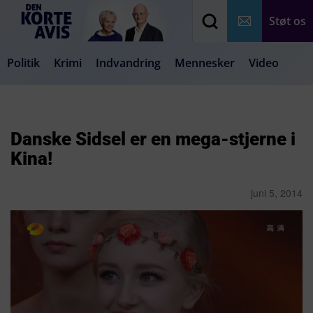
Støt os
Politik
Krimi
Indvandring
Mennesker
Video
Debat
Samfund
Medier
Livsstil
Danske Sidsel er en mega-stjerne i
Kina!
juni 5, 2014