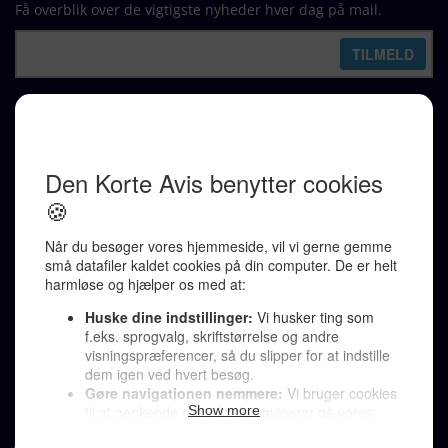
Få overblik over de vigtigste nyheder hver dag på mail.
REDAKTION
Ralf Pittelkow (ansvarshavende)
Karen Jespersen
Redaktionen kontaktes via mail til
redaktion@denkorteavis.dk
Telefonsvarer 20 30 10 96
Von Ostensgade 22, 2791 Dragør
LINKS
Tidligere aviser >
Om os >
Støt Den Korte Avis >
Jobannoncer >