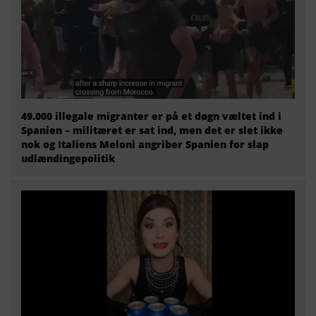
49.000 illegale migranter er på et døgn væltet ind i
Spanien – militæret er sat ind, men det er slet ikke
nok og Italiens Meloni angriber Spanien for slap
udlændingepolitik