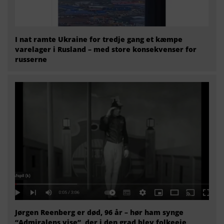
I nat ramte Ukraine for tredje gang et kæmpe
varelager i Rusland – med store konsekvenser for
russerne
Jørgen Reenberg er død, 96 år – hør ham synge
“Admiralens vise”, der i den grad blev folkeeje