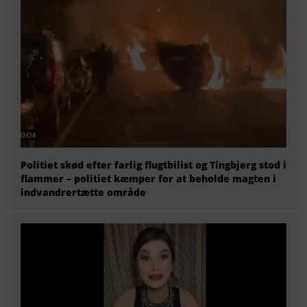
Politiet skød efter farlig flugtbilist og Tingbjerg stod i
flammer – politiet kæmper for at beholde magten i
indvandrertætte område