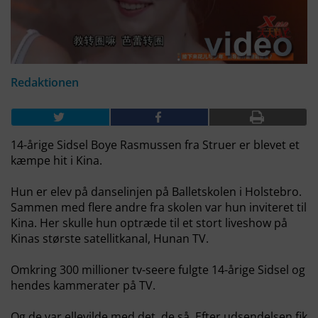
Redaktionen
14-årige Sidsel Boye Rasmussen fra Struer er blevet et
kæmpe hit i Kina.
Hun er elev på danselinjen på Balletskolen i Holstebro.
Sammen med flere andre fra skolen var hun inviteret til
Kina. Her skulle hun optræde til et stort liveshow på
Kinas største satellitkanal, Hunan TV.
Omkring 300 millioner tv-seere fulgte 14-årige Sidsel og
hendes kammerater på TV.
Og de var ellevilde med det, de så. Efter udsendelsen fik