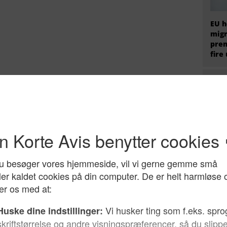
EU h
migr
prem
fire
Hvem
radi