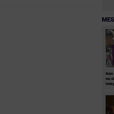
MES
Han 
nu s
inte