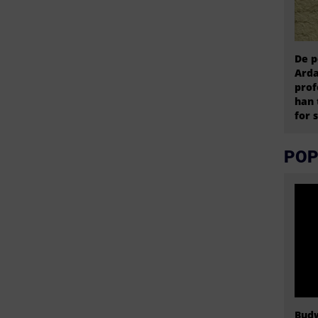
De p
Arda
prof
han 
for 
POP
Budw