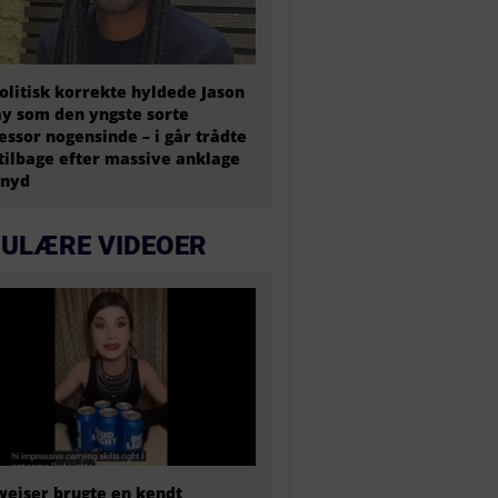
olitisk korrekte hyldede Jason
y som den yngste sorte
essor nogensinde – i går trådte
tilbage efter massive anklage
snyd
ULÆRE VIDEOER
eiser brugte en kendt