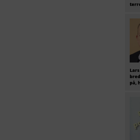
terr
Lars
bred
på, 