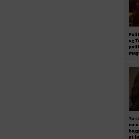
Poli
og T
poli
magt
To r
nævn
bagg
at l