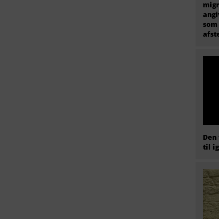
migr
angi
som 
afs
Den 
til i