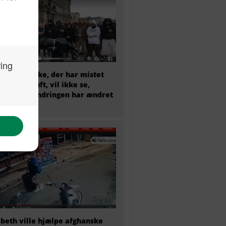
et menneske, der har mistet
sunde fornuft, vil ikke se,
dan indvandringen har ændret
mark
abeth ville hjælpe afghanske