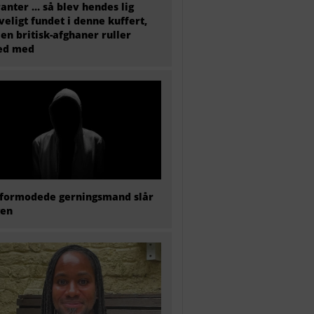
anter … så blev hendes lig
veligt fundet i denne kuffert,
en britisk-afghaner ruller
ted med
formodede gerningsmand slår
gen