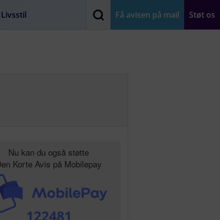
Livsstil
Få avisen på mail
Støt os
Nu kan du også støtte
en Korte Avis på Mobilepay