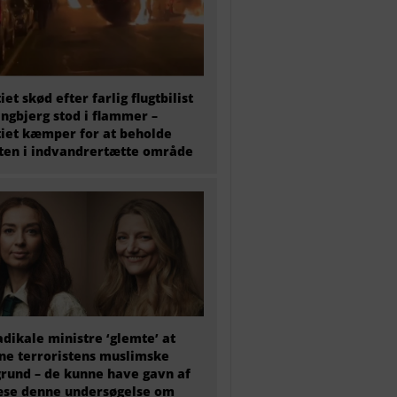
tiet skød efter farlig flugtbilist
ingbjerg stod i flammer –
tiet kæmper for at beholde
en i indvandrertætte område
adikale ministre ‘glemte’ at
e terroristens muslimske
rund – de kunne have gavn af
æse denne undersøgelse om