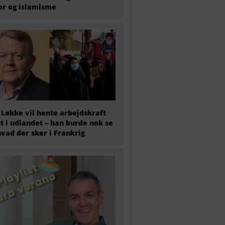
or og islamisme
 Løkke vil hente arbejdskraft
t i udlandet – han burde nok se
hvad der sker i Frankrig