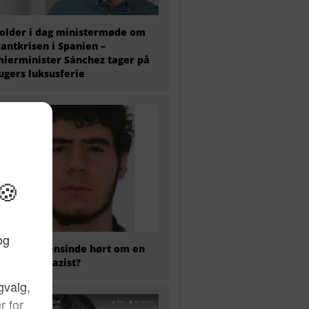
older i dag ministermøde om
antkrisen i Spanien –
ierminister Sánchez tager på
 ugers luksusferie
 har nogensinde hørt om en
kaliseret nazist?