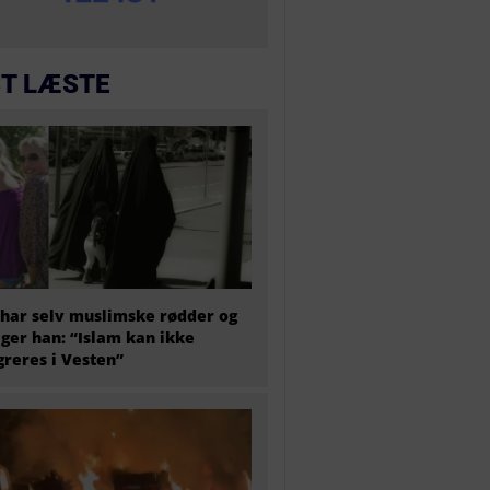
T LÆSTE
har selv muslimske rødder og
iger han: “Islam kan ikke
greres i Vesten”