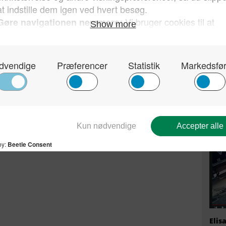
Kun 
sin 
hvor
Dan
Elis