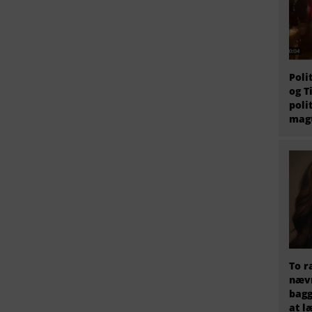
Poli
og T
poli
magt
To r
nævn
bagg
at l