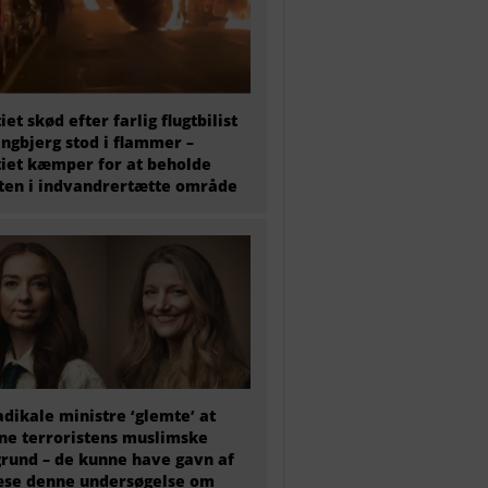
tiet skød efter farlig flugtbilist
ingbjerg stod i flammer –
tiet kæmper for at beholde
en i indvandrertætte område
adikale ministre ‘glemte’ at
e terroristens muslimske
rund – de kunne have gavn af
æse denne undersøgelse om