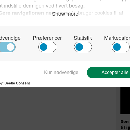
Kun 
sin 
hvor
Dan
Den 
til i