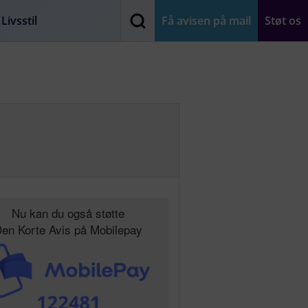
Livsstil
Få avisen på mail
Støt os
Nu kan du også støtte
en Korte Avis på Mobilepay