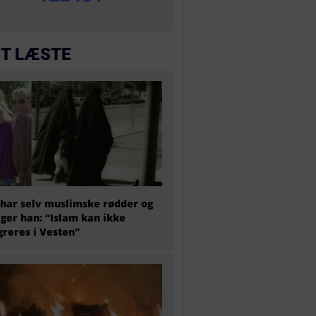
T LÆSTE
har selv muslimske rødder og
iger han: “Islam kan ikke
greres i Vesten”