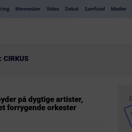
ring
Mennesker
Video
Debat
Samfund
Medier
: CIRKUS
D
der på dygtige artister,
et forrygende orkester