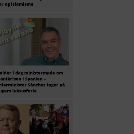
or og islamisme
older i dag ministermøde om
antkrisen i Spanien –
ierminister Sánchez tager på
 ugers luksusferie