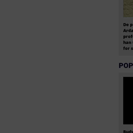
De p
Arda
prof
han 
for 
POP
Budw