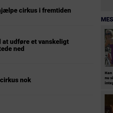
ælpe cirkus i fremtiden
MES
 at udføre et vanskeligt
tede ned
Han 
nu s
 cirkus nok
inte