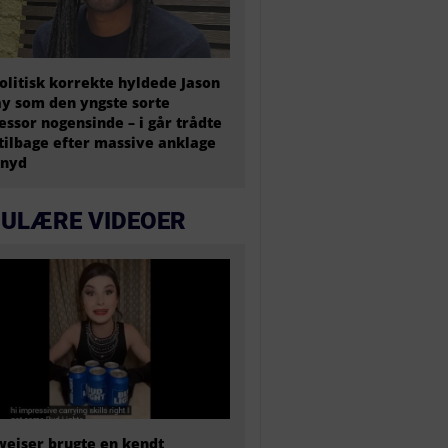
olitisk korrekte hyldede Jason
y som den yngste sorte
essor nogensinde – i går trådte
tilbage efter massive anklage
snyd
ULÆRE VIDEOER
eiser brugte en kendt