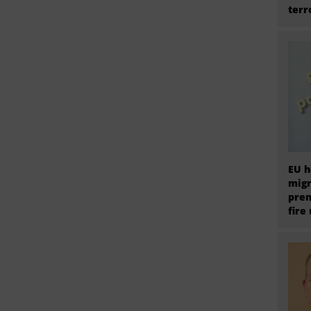
terr
EU h
migr
prem
fire