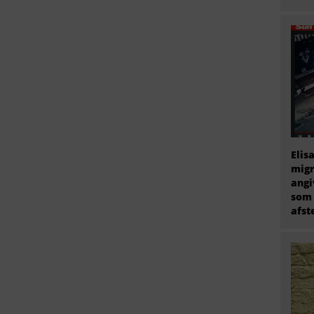
Elis
migr
angi
som 
afs