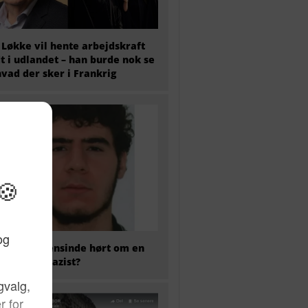
 Løkke vil hente arbejdskraft
t i udlandet – han burde nok se
hvad der sker i Frankrig
 har nogensinde hørt om en
kaliseret nazist?