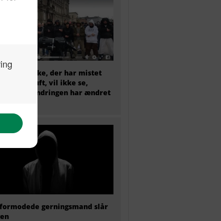
et menneske, der har mistet
sunde fornuft, vil ikke se,
dan indvandringen har ændret
mark
formodede gerningsmand slår
gen