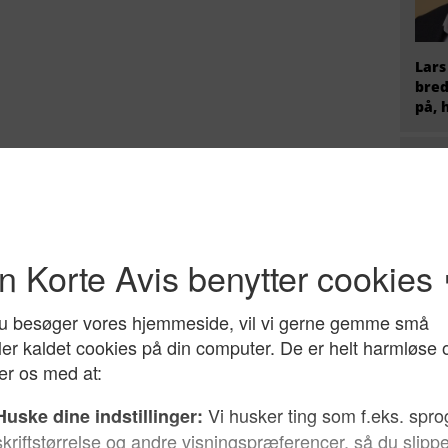
Lars
bred
på, 
Hvem
radi