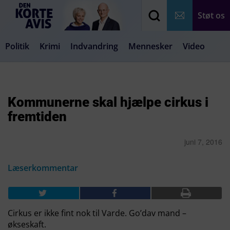
Støt os
Politik
Krimi
Indvandring
Mennesker
Video
Debat
Samfund
Medier
Livsstil
Kommunerne skal hjælpe cirkus i
fremtiden
juni 7, 2016
Læserkommentar
Cirkus er ikke fint nok til Varde. Go’dav mand –
økseskaft.