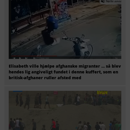
Elisabeth ville hjælpe afghanske migranter … så blev
hendes lig angiveligt fundet i denne kuffert, som en
britisk-afghaner ruller afsted med