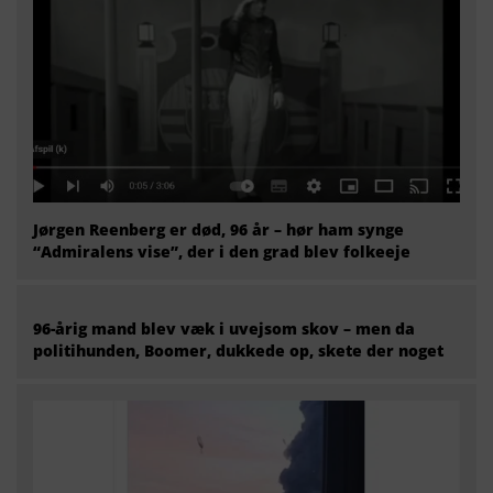
Jørgen Reenberg er død, 96 år – hør ham synge
“Admiralens vise”, der i den grad blev folkeeje
96-årig mand blev væk i uvejsom skov – men da
politihunden, Boomer, dukkede op, skete der noget