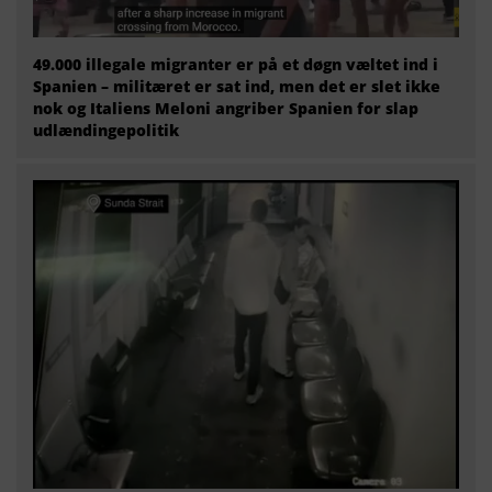
49.000 illegale migranter er på et døgn væltet ind i
Spanien – militæret er sat ind, men det er slet ikke
nok og Italiens Meloni angriber Spanien for slap
udlændingepolitik