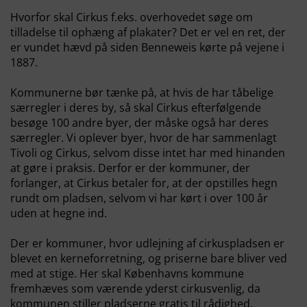
Hvorfor skal Cirkus f.eks. overhovedet søge om
tilladelse til ophæng af plakater? Det er vel en ret, der
er vundet hævd på siden Benneweis kørte på vejene i
1887.
Kommunerne bør tænke på, at hvis de har tåbelige
særregler i deres by, så skal Cirkus efterfølgende
besøge 100 andre byer, der måske også har deres
særregler. Vi oplever byer, hvor de har sammenlagt
Tivoli og Cirkus, selvom disse intet har med hinanden
at gøre i praksis. Derfor er der kommuner, der
forlanger, at Cirkus betaler for, at der opstilles hegn
rundt om pladsen, selvom vi har kørt i over 100 år
uden at hegne ind.
Der er kommuner, hvor udlejning af cirkuspladsen er
blevet en kerneforretning, og priserne bare bliver ved
med at stige. Her skal Københavns kommune
fremhæves som værende yderst cirkusvenlig, da
kommunen stiller pladserne gratis til rådighed.