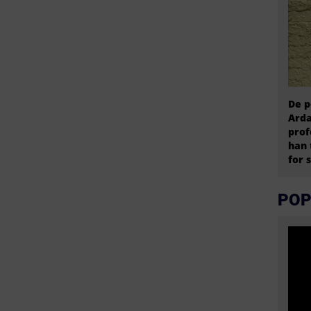
De p
Arda
prof
han 
for 
POP