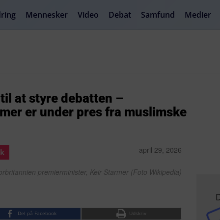
ring
Mennesker
Video
Debat
Samfund
Medier
il at styre debatten –
rmer er under pres fra muslimske
april 29, 2026
ik
orbritannien premierminister, Keir Starmer (Foto Wikipedia)
D
Del på Facebook
Udskriv