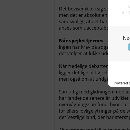
Det beviser ikke i sig selv, at in
men det er absolut en del af den
sandsynligt, at det har været me
anses som uacceptabelt, er bleve
Når spejlet fjernes
Ingen har krav på adgang til et
det vælger at lukke ude.
Når fredelige debattører afvises
ligger det lige til højrebenet at
men også om at undgå bestemte
Samtidig med glidningen mod at 
har landet de senere år udviklet
overvågningssamfund, hvor ca. 1
for ellers lovlige ytringer på de 
det Vestlige land, der har størs