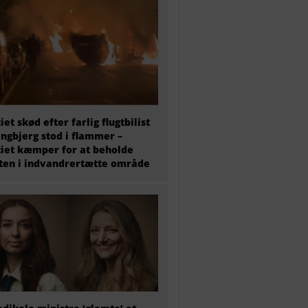
tiet skød efter farlig flugtbilist
ingbjerg stod i flammer –
tiet kæmper for at beholde
en i indvandrertætte område