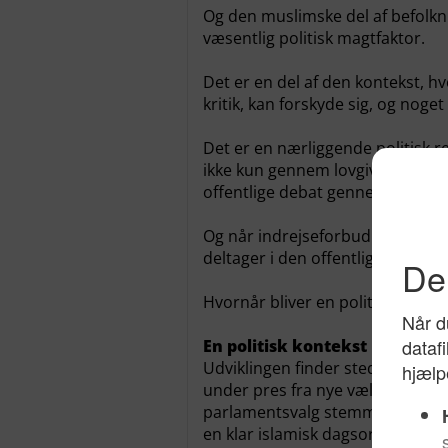
Og den muslimske del af befolkn
væsentlig politisk magtfaktor.
Det er en del af den kontekst, h
kritik, kan forskyde sig, og noget
Det er en nærliggende politisk r
ikke kun gennem lovgivning, me
offentlige debat gennem indrejs
Og når indrejseforbud i stigend
deltager i den offentlige debat, r
Hvornår bliver en politisk holdn
En politisk kontekst
Udviklingen finder sted i et poli
under pres fra nye vælgergruppe
parlamentsvalg stemmer i flere
en klar islamisk dagsorden og st