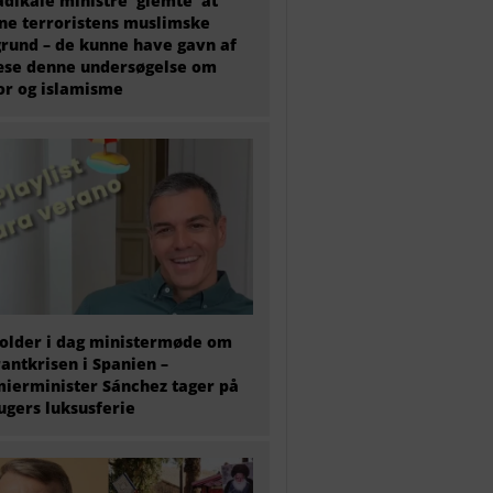
adikale ministre ‘glemte’ at
e terroristens muslimske
rund – de kunne have gavn af
æse denne undersøgelse om
or og islamisme
older i dag ministermøde om
antkrisen i Spanien –
ierminister Sánchez tager på
 ugers luksusferie