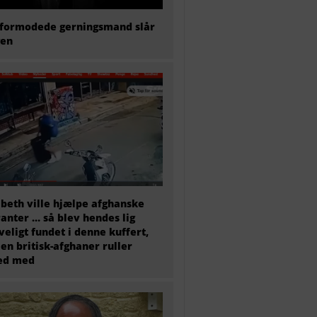
formodede gerningsmand slår
gen
abeth ville hjælpe afghanske
anter … så blev hendes lig
veligt fundet i denne kuffert,
en britisk-afghaner ruller
ted med