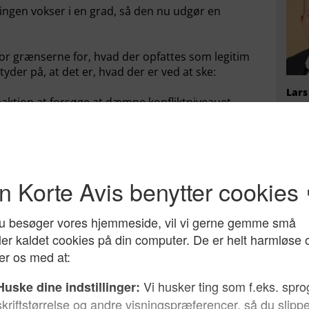
ingen vokser i en grad, så den nu udgør en
vor grænserne for, hvad der opfattes som legitim
 tyder på, at det er, hvad der er ved at ske:
Lars
eaktion at forsøge at dæmpe konfliktniveauet –
bred
n også ved at begrænse bestemte stemmer i den
på, 
eforbud.
e grad rammer personer, der først og fremmest
ejser et principielt spørgsmål:
ing en sikkerhedsrisiko? Og hvem afgør det?
tisk landskab, hvor Keir Starmer og Labour er
r. Labour tabte således ved det seneste
 kredse til uafhængige muslimske kandidater med
Hvem
ærk appel til muslimske vælgere.
radi