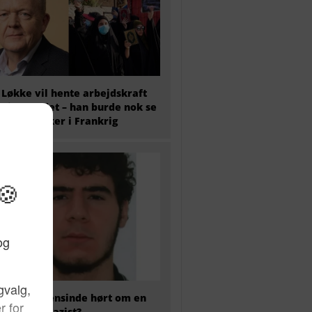
 Løkke vil hente arbejdskraft
t i udlandet – han burde nok se
hvad der sker i Frankrig
 har nogensinde hørt om en
kaliseret nazist?