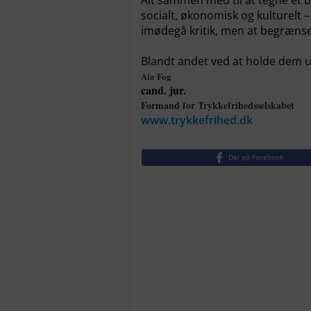
Alt sammen med til at tegne et b
socialt, økonomisk og kulturelt –
imødegå kritik, men at begræns
Blandt andet ved at holde dem u
Aia Fog
cand. jur.
Formand for Trykkefrihedsselskabet
www.trykkefrihed.dk
Del på Facebook