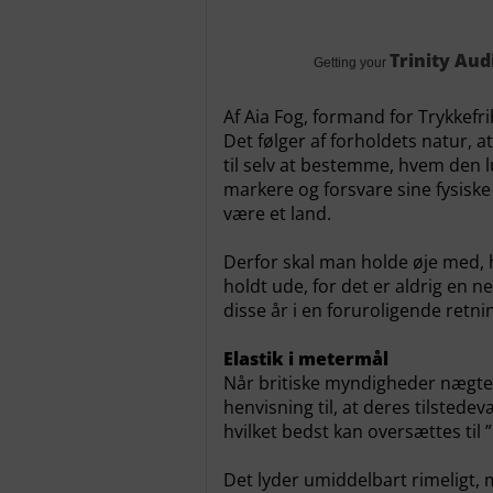
Trinity Aud
Getting your
Af Aia Fog, formand for Trykkefr
Det følger af forholdets natur, 
til selv at bestemme, hvem den l
markere og forsvare sine fysisk
være et land.
Derfor skal man holde øje med, h
holdt ude, for det er aldrig en n
disse år i en foruroligende retnin
Elastik i metermål
Når britiske myndigheder nægter
henvisning til, at deres tilstede
hvilket bedst kan oversættes til 
Det lyder umiddelbart rimeligt, m