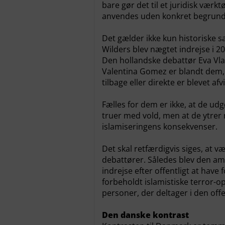
bare gør det til et juridisk værktøj
anvendes uden konkret begrund
Det gælder ikke kun historiske s
Wilders blev nægtet indrejse i 2
Den hollandske debattør Eva Vla
Valentina Gomez er blandt dem, d
tilbage eller direkte er blevet af
Fælles for dem er ikke, at de udgø
truer med vold, men at de ytrer m
islamiseringens konsekvenser.
Det skal retfærdigvis siges, at 
debattører. Således blev den a
indrejse efter offentligt at hav
forbeholdt islamistiske terror-o
personer, der deltager i den offe
Den danske kontrast