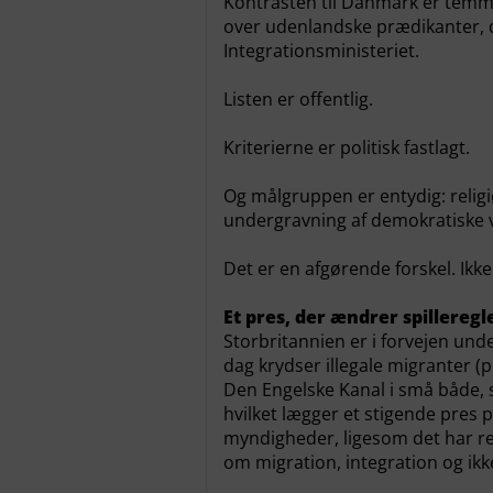
Kontrasten til Danmark er temmel
over udenlandske prædikanter, 
Integrationsministeriet.
Listen er offentlig.
Kriterierne er politisk fastlagt.
Og målgruppen er entydig: religiø
undergravning af demokratiske 
Det er en afgørende forskel. Ikke
Et pres, der ændrer spillereg
Storbritannien er i forvejen un
dag krydser illegale migranter 
Den Engelske Kanal i små både, 
hvilket lægger et stigende pres 
myndigheder, ligesom det har resu
om migration, integration og ikk