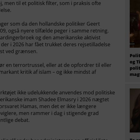
, men til et politisk filter, som i praksis ofte
else.
ager som da den hollandske politiker Geert
009, også nyere tilfælde peger i samme retning.
ardingerbroek og den amerikanske aktivist
er i 2026 har fået trukket deres rejsetilladelse
vist ved grænsen.
Poli
og T
r en terrortrussel, eller at de opfordrer til eller
poli
arkant kritik af islam – og ikke mindst af
magt
værktøjet ikke udelukkende anvendes mod politiske
merikanske imam Shadee Elmasry i 2026 nægtet
e forsvaret Hamas, men det er ikke længere
pviglere, men rammer i dag i stigende grad
ntlige debat.