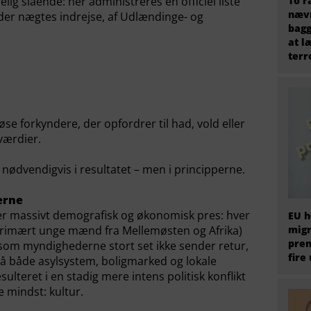
ig slående: her administreres en officiel liste
To r
nævn
der nægtes indrejse, af Udlændinge- og
bagg
at l
terr
se forkyndere, der opfordrer til had, vold eller
værdier.
 nødvendigvis i resultatet – men i principperne.
lerne
der massivt demografisk og økonomisk pres: hver
EU h
(primært unge mænd fra Mellemøsten og Afrika)
migr
prem
som myndighederne stort set ikke sender retur,
fire
på både asylsystem, boligmarked og lokale
lteret i en stadig mere intens politisk konflikt
e mindst: kultur.