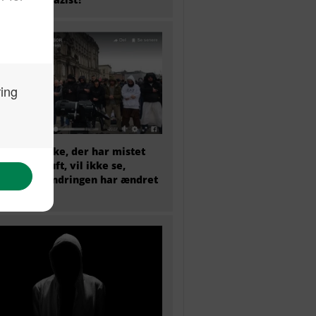
et menneske, der har mistet
sunde fornuft, vil ikke se,
dan indvandringen har ændret
mark