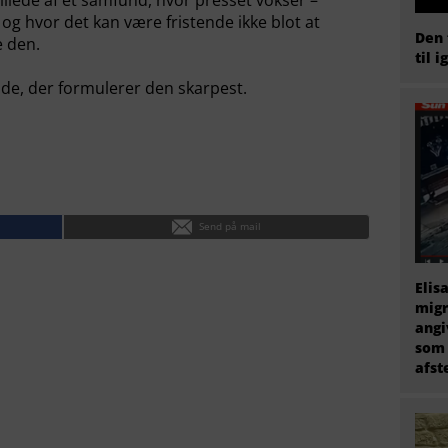
illede af et samfund, hvor presset vokser –
 og hvor det kan være fristende ikke blot at
Den 
e den.
til i
de, der formulerer den skarpest.
Send på mail
Elis
migr
angi
som 
afs