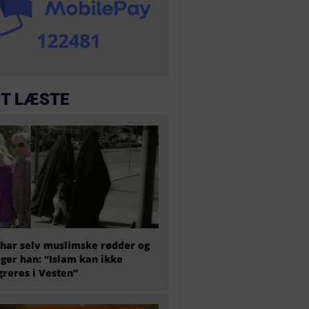
T LÆSTE
har selv muslimske rødder og
iger han: “Islam kan ikke
greres i Vesten”