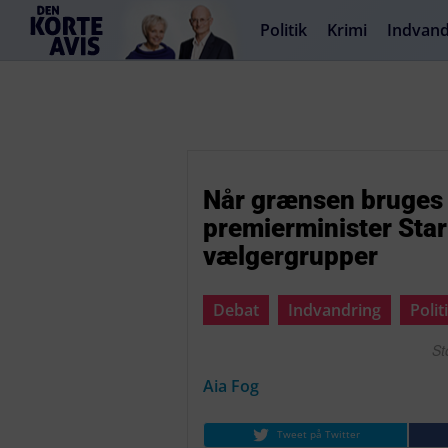
Politik
Krimi
Indvand
Når grænsen bruges t
premierminister Sta
vælgergrupper
Debat
Indvandring
Polit
St
Aia Fog
Tweet på Twitter