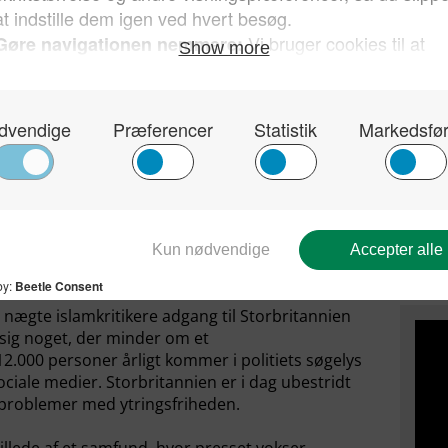
drejsepolitikken er direkte styret af vælgerhensyn,
 kontekst, beslutningerne træffes i, og meget
dvirkende årsag til at grænsen for, hvad der
t forskudt.
 land, men det siger noget om et samfund, hvem
Kun 
 ved grænsen, mens kriterierne forbliver uklare,
sin 
 antage, at det ikke kun handler om sikkerhed –
hvor
 perspektiver.
Dan
nægte islamkritikere adgang til Storbritannien
 sig noget, der minder om et
2.000 personer årligt kommer i politiets søgelys
sociale medier. Storbritannien er i dag ubestridt
t problemer med ytringsfriheden.