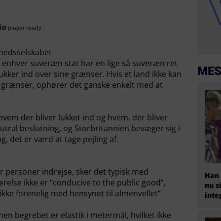
io
player ready...
ihedsselskabet
at enhver suveræn stat har en lige så suveræn ret
MES
ukker ind over sine grænser. Hvis et land ikke kan
e grænser, ophører det ganske enkelt med at
vem der bliver lukket ind og hvem, der bliver
eutral beslutning, og Storbritannien bevæger sig i
g, det er værd at tage pejling af.
 personer indrejse, sker det typisk med
Han 
værelse ikke er “conducive to the public good”,
nu s
”ikke forenelig med hensynet til almenvellet”
inte
en begrebet er elastik i metermål, hvilket ikke