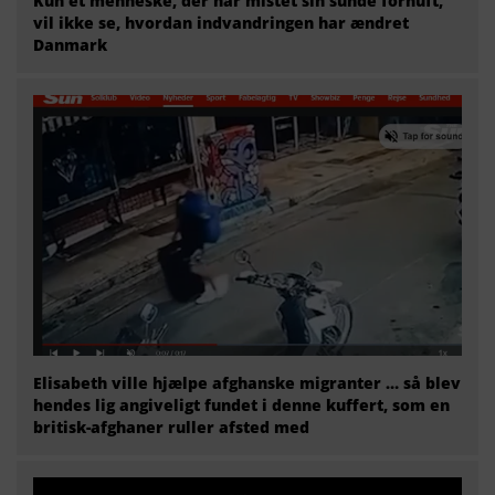
Kun et menneske, der har mistet sin sunde fornuft,
vil ikke se, hvordan indvandringen har ændret
Danmark
Elisabeth ville hjælpe afghanske migranter … så blev
hendes lig angiveligt fundet i denne kuffert, som en
britisk-afghaner ruller afsted med