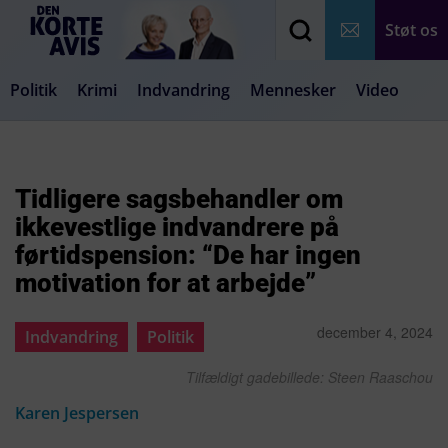
Støt os
Politik
Krimi
Indvandring
Mennesker
Video
Debat
Samfund
Medier
Livsstil
Tidligere sagsbehandler om
ikkevestlige indvandrere på
førtidspension: “De har ingen
motivation for at arbejde”
december 4, 2024
Indvandring
Politik
Tilfældigt gadebillede: Steen Raaschou
Karen Jespersen