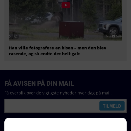
Han ville fotografere en bison – men den blev
rasende, og så endte det helt galt
FÅ AVISEN PÅ DIN MAIL
Få overblik over de vigtigste nyheder hver dag på mail.
REDAKTION