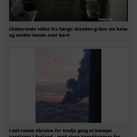
Chokerende video fra færge: Manden griber sin kone
og smider hende over bord
I nat ramte Ukraine for tredje gang et kæmpe
varelager i Rusland – med store konsekvenser for