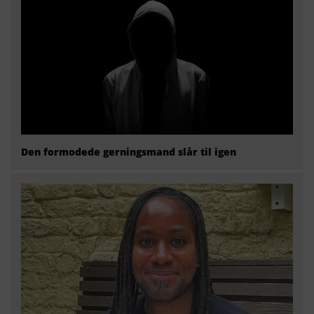
Den formodede gerningsmand slår til igen