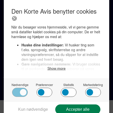
Ralf Pittelkow (ansvarshavende)
Karen Jespersen
Redaktionen kontaktes via mail til
redaktion@denkorteavis.dk
Telefonsvarer 20 30 10 96
Von Ostensgade 22, 2791 Dragør
LINKS
Tidligere aviser >
Om os >
Støt Den Korte Avis >
Jobannoncer >
Send et læserbrev >
Privatlivspolitik >