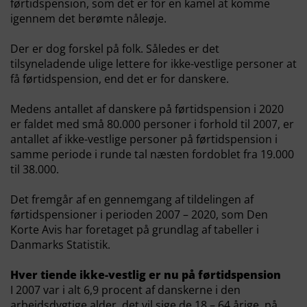
førtidspension, som det er for en kamel at komme
igennem det berømte nåleøje.
Der er dog forskel på folk. Således er det
tilsyneladende ulige lettere for ikke-vestlige personer at
få førtidspension, end det er for danskere.
Medens antallet af danskere på førtidspension i 2020
er faldet med små 80.000 personer i forhold til 2007, er
antallet af ikke-vestlige personer på førtidspension i
samme periode i runde tal næsten fordoblet fra 19.000
til 38.000.
Det fremgår af en gennemgang af tildelingen af
førtidspensioner i perioden 2007 – 2020, som Den
Korte Avis har foretaget på grundlag af tabeller i
Danmarks Statistik.
Hver tiende ikke-vestlig er nu på førtidspension
I 2007 var i alt 6,9 procent af danskerne i den
arbejdsdygtige alder, det vil sige de 18 – 64 årige, på