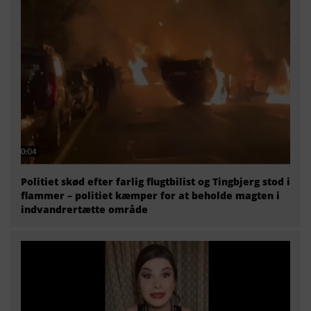
Politiet skød efter farlig flugtbilist og Tingbjerg stod i
flammer – politiet kæmper for at beholde magten i
indvandrertætte område