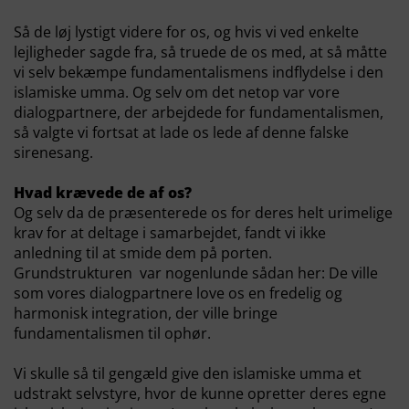
Så de løj lystigt videre for os, og hvis vi ved enkelte
lejligheder sagde fra, så truede de os med, at så måtte
vi selv bekæmpe fundamentalismens indflydelse i den
islamiske umma. Og selv om det netop var vore
dialogpartnere, der arbejdede for fundamentalismen,
så valgte vi fortsat at lade os lede af denne falske
sirenesang.
Hvad krævede de af os?
Og selv da de præsenterede os for deres helt urimelige
krav for at deltage i samarbejdet, fandt vi ikke
anledning til at smide dem på porten.
Grundstrukturen var nogenlunde sådan her:
De ville
som vores dialogpartnere love os en fredelig og
harmonisk integration, der ville bringe
fundamentalismen til ophør.
V
i skulle så til gengæld give den islamiske umma et
udstrakt selvstyre, hvor de kunne opretter deres egne