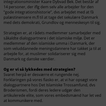
integrationsminister Kaare Dybvad Bek. Det består af
14 personer, der iflg dem selv alle arbejder for den
”gode integrationshistorie”, dvs arbejdet med at få
palæstinensere m.fl til at tage det sekulære Danmark
med dets demokrati, Grundlov og menneskesyn til sig.
Strategien er, at rådets medlemmer samarbejder med
såkaldte dialogpartnere i det islamiske miljø. Det er
medlemmer af den islamiske umma i Danmark, der
som veluddannede meningsdannere har takket ja til at
arbejde for, at muslimer solidariserer sig med
Danmark og danske værdier.
Og er vi så lykkedes med strategien?
Svaret herpå er desværre et rungende nej.
Forklaringen på vores fiasko er, at vi har opsøgt vore
dialogpartnere hos Det Islamiske Trossamfund, dvs
Broderismen, fordi deres ledere udgør den
artikulerede elite, som vores embedsmænd har let ved
at kommunikere med.