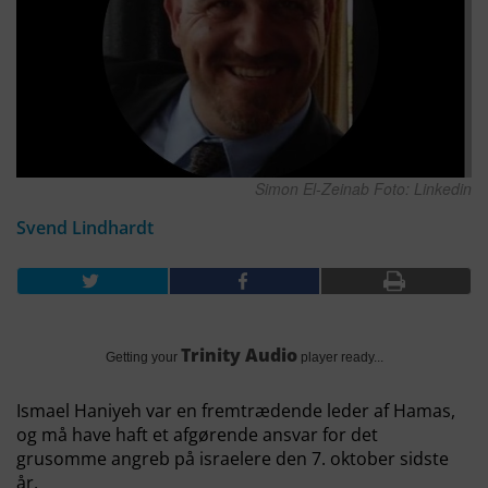
Simon El-Zeinab Foto: Linkedin
Svend Lindhardt
Trinity Audio
Getting your
player ready...
Ismael Haniyeh var en fremtrædende leder af Hamas,
og må have haft et afgørende ansvar for det
grusomme angreb på israelere den 7. oktober sidste
år.