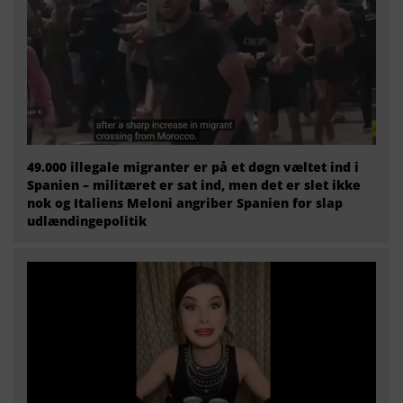
49.000 illegale migranter er på et døgn væltet ind i
Spanien – militæret er sat ind, men det er slet ikke
nok og Italiens Meloni angriber Spanien for slap
udlændingepolitik