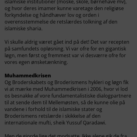
islamiske institutioner (moske, skole, børnehave mv),
og hvor deres imamer kunne varetage den religiøse
forkyndelse og håndhæver lov og orden i
overensstemmelse de retslærdes tolkning af den
islamiske sharia.
Vi skulle aldrig været gået ind på det! Det var recepten
på samfundets opløsning. Vi var ofre for en gigantisk
løgn, men først og fremmest var vi desværre ofre for
vores egen ønsketænkning.
Muhammedkrisen
Og Broderskabets og Broderismens hykleri og løgn fik
vi at mærke med Muhammedkrisen i 2006, hvor vi lod
os besnakke af vore fundamentalistiske dialogpartnere
til at sende dem til Mellemøsten, så de kunne olie på
vandene i forhold til de islamiske stater og
Broderismens retslærde i skikkelse af den
internationale mufti, sheik Yussuf Qaradawi.
Men de gjorde lige det modsatte. Ikke alene gik de fra