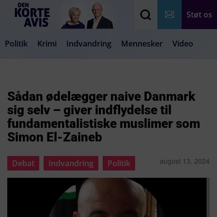
Støt os
Politik
Krimi
Indvandring
Mennesker
Video
Debat
Samfund
Medier
Livsstil
Sådan ødelægger naive Danmark
sig selv – giver indflydelse til
fundamentalistiske muslimer som
Simon El-Zaineb
august 13, 2024
Debat
Indvandring
Politik