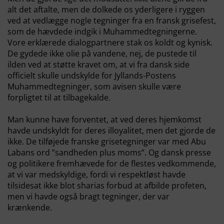
alt det aftalte, men de dolkede os yderligere i ryggen
ved at vedlægge nogle tegninger fra en fransk grisefest,
som de hævdede indgik i Muhammedtegningerne.
Vore erklærede dialogpartnere stak os koldt og kynisk.
De gydede ikke olie på vandene, nej, de pustede til
ilden ved at støtte kravet om, at vi fra dansk side
officielt skulle undskylde for Jyllands-Postens
Muhammedtegninger, som avisen skulle være
forpligtet til at tilbagekalde.
Man kunne have forventet, at ved deres hjemkomst
havde undskyldt for deres illoyalitet, men det gjorde de
ikke. De tilføjede franske grisetegninger var med Abu
Labans ord ”sandheden plus moms”. Og dansk presse
og politikere fremhævede for de flestes vedkommende,
at vi var medskyldige, fordi vi respektløst havde
tilsidesat ikke blot sharias forbud at afbilde profeten,
men vi havde også bragt tegninger, der var
krænkende.