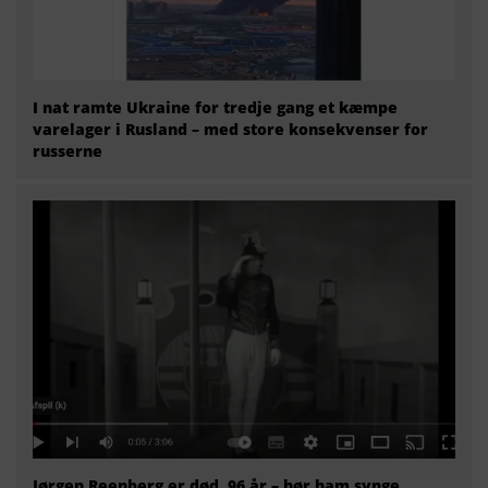
I nat ramte Ukraine for tredje gang et kæmpe
varelager i Rusland – med store konsekvenser for
russerne
Jørgen Reenberg er død, 96 år – hør ham synge