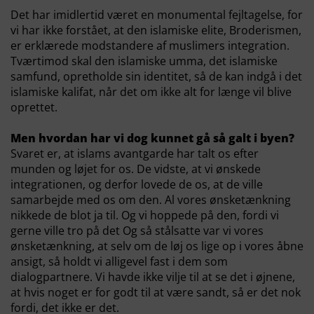
Det har imidlertid været en monumental fejltagelse, for
vi har ikke forstået, at den islamiske elite, Broderismen,
er erklærede modstandere af muslimers integration.
Tværtimod skal den islamiske umma, det islamiske
samfund, opretholde sin identitet, så de kan indgå i det
islamiske kalifat, når det om ikke alt for længe vil blive
oprettet.
Men hvordan har vi dog kunnet gå så galt i byen?
Svaret er, at islams avantgarde har talt os efter
munden og løjet for os. De vidste, at vi ønskede
integrationen, og derfor lovede de os, at de ville
samarbejde med os om den. Al vores ønsketænkning
nikkede de blot ja til. Og vi hoppede på den, fordi vi
gerne ville tro på det Og så stålsatte var vi vores
ønsketænkning, at selv om de løj os lige op i vores åbne
ansigt, så holdt vi alligevel fast i dem som
dialogpartnere. Vi havde ikke vilje til at se det i øjnene,
at hvis noget er for godt til at være sandt, så er det nok
fordi, det ikke er det.