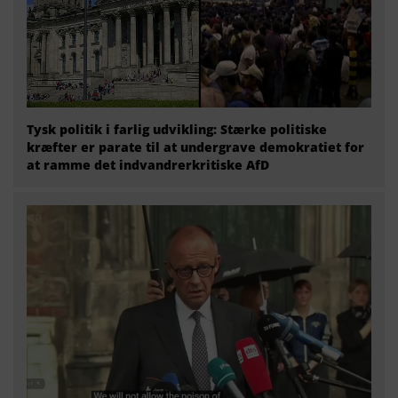
Tysk politik i farlig udvikling: Stærke politiske
kræfter er parate til at undergrave demokratiet for
at ramme det indvandrerkritiske AfD