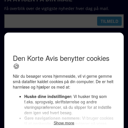
Få overblik over de vigtigste nyheder hver dag på mail.
REDAKTION
Ralf Pittelkow (ansvarshavende)
Karen Jespersen
Redaktionen kontaktes via mail til
redaktion@denkorteavis.dk
Telefonsvarer 20 30 10 96
Von Ostensgade 22, 2791 Dragør
LINKS
Tidligere aviser >
Om os >
Støt Den Korte Avis >