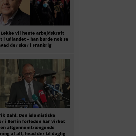
 Løkke vil hente arbejdskraft
t i udlandet – han burde nok se
hvad der sker i Frankrig
ik Dahl: Den islamistiske
or i Berlin forleden har virket
 en altgennemtrængende
ning af alt, hvad der til daglig