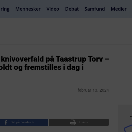
ring
Mennesker
Video
Debat
Samfund
Medier
 knivoverfald på Taastrup Torv –
dt og fremstilles i dag i
februar 13, 2024
D
Del på Facebook
Udskriv