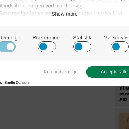
migr
prem
fire
Tysk
Stær
til 
at r
AfD