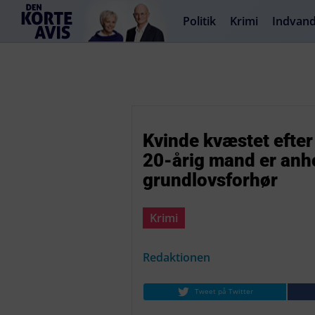
Politik
Krimi
Indvand
Kvinde kvæstet efter
20-årig mand er anhol
grundlovsforhør
Krimi
Redaktionen
Tweet på Twitter