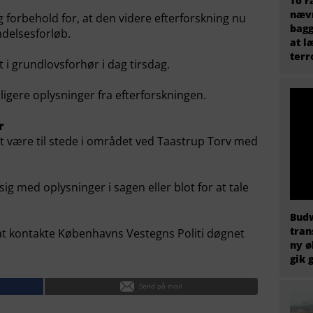
To r
nævn
 forbehold for, at den videre efterforskning nu
bagg
delsesforløb.
at l
terr
 i grundlovsforhør i dag tirsdag.
derligere oplysninger fra efterforskningen.
r
iet være til stede i området ved Taastrup Torv med
sig med oplysninger i sagen eller blot for at tale
Budw
tran
 at kontakte Københavns Vestegns Politi døgnet
ny ø
gik 
Send på mail