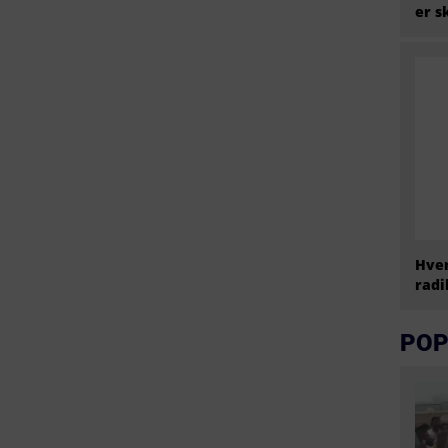
er s
Hvem
radi
POP