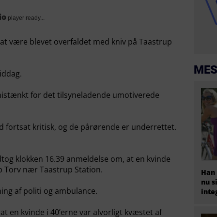
io
player ready...
 at være blevet overfaldet med kniv på Taastrup
MES
iddag.
istænkt for det tilsyneladende umotiverede
 fortsat kritisk, og de pårørende er underrettet.
tog klokken 16.39 anmeldelse om, at en kvinde
p Torv nær Taastrup Station.
Han 
nu s
ing af politi og ambulance.
inte
 en kvinde i 40’erne var alvorligt kvæstet af