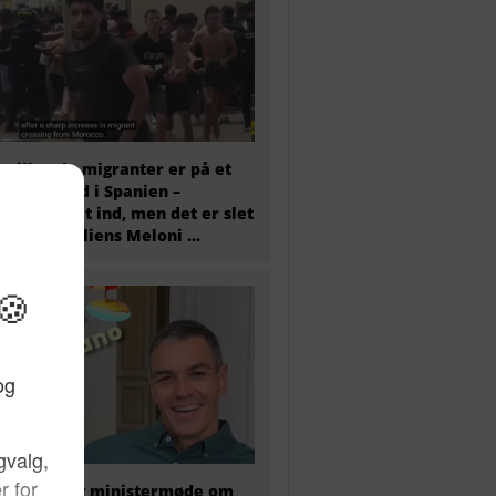
00 illegale migranter er på et
 væltet ind i Spanien –
tæret er sat ind, men det er slet
 nok og Italiens Meloni ...
older i dag ministermøde om