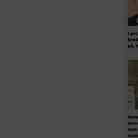
Lars
bred
på, 
Henr
terr
som
scan