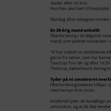
skader efter en kniv.
Hun blev akut kørt til hospitalet.
Mandag aften betegnes hendes ti
En 20-årig mand anholdt
Efterforskning i de følgende time
mand, som politiet mistænker i 
”Vi har indledt en omfattende e
gerne fra vidner, som har bemæ
Taastrup Torv før og efter 16:39-
Thestrup, Københavns Vestegns P
Tyder på et umotiveret overf
Efterforskningslederen tilføjer, a
med hensyn til et motiv.
Imidlertid tyder de foreløbige u
umotiveret, og at de ikke kendt