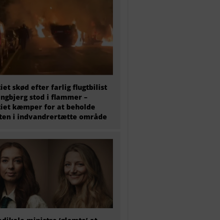
tiet skød efter farlig flugtbilist
ingbjerg stod i flammer –
tiet kæmper for at beholde
en i indvandrertætte område