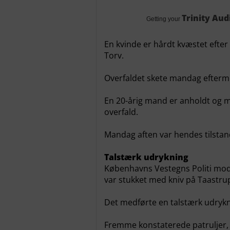
Trinity Aud
Getting your
En kvinde er hårdt kvæstet efter
Torv.
Overfaldet skete mandag efterm
En 20-årig mand er anholdt og m
overfald.
Mandag aften var hendes tilstand
Talstærk udrykning
Københavns Vestegns Politi mod
var stukket med kniv på Taastru
Det medførte en talstærk udrykn
Fremme konstaterede patruljer, at