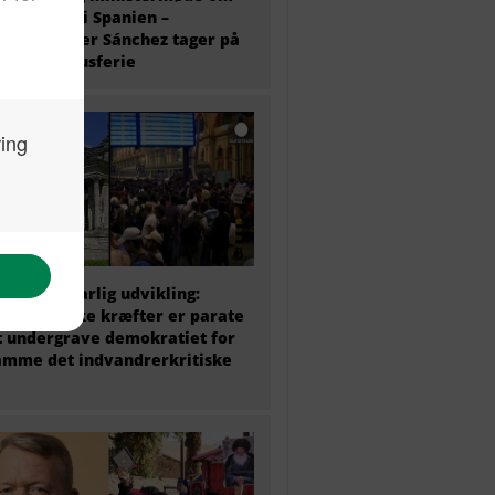
antkrisen i Spanien –
ierminister Sánchez tager på
 ugers luksusferie
 politik i farlig udvikling:
ke politiske kræfter er parate
at undergrave demokratiet for
amme det indvandrerkritiske