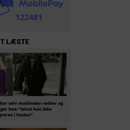
T LÆSTE
har selv muslimske rødder og
iger han: “Islam kan ikke
greres i Vesten”