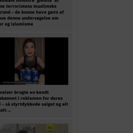
adikale ministre ‘glemte’ at
e terroristens muslimske
rund – de kunne have gavn af
æse denne undersøgelse om
or og islamisme
eiser brugte en kendt
skønnet i reklamen for deres
l – så styrtdykkede salget og alt
galt …