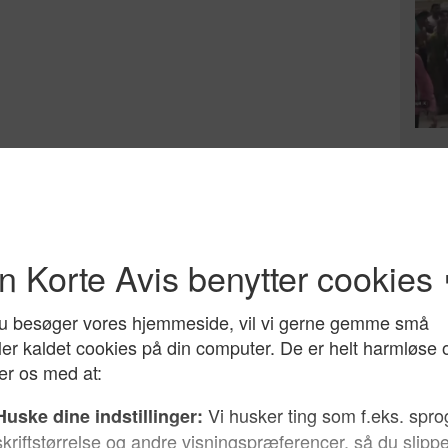
49.0
døgn
mili
ikke
EU h