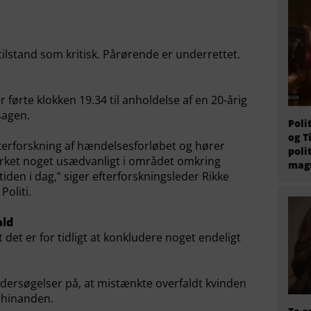
lstand som kritisk. Pårørende er underrettet.
r førte klokken 19.34 til anholdelse af en 20-årig
sagen.
Poli
og T
fterforskning af hændelsesforløbet og hører
poli
rket noget usædvanligt i området omkring
magt
tiden i dag,” siger efterforskningsleder Rikke
oliti.
ald
t det er for tidligt at konkludere noget endeligt
ndersøgelser på, at mistænkte overfaldt kvinden
e hinanden.