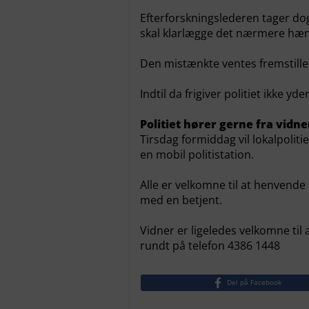
Efterforskningslederen tager dog
skal klarlægge det nærmere hæn
Den mistænkte ventes fremstillet
Indtil da frigiver politiet ikke y
Politiet hører gerne fra vidne
Tirsdag formiddag vil lokalpolit
en mobil politistation.
Alle er velkomne til at henvende 
med en betjent.
Vidner er ligeledes velkomne til
rundt på telefon 4386 1448
Del på Facebook