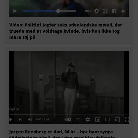
Video: Politiet jagter seks udenlandske mænd, der
truede med at voldtage kvinde, hvis hun ikke tog
mere tøj på
Jørgen Reenberg er død, 96 år – hør ham synge
“Admiralens vise”, der i den grad blev folkeeje