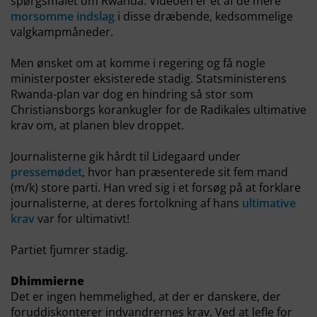
spørgsmålet om Rwanda. Videoen er et af de mere
morsomme indslag
i disse dræbende, kedsommelige
valgkampmåneder.
Men ønsket om at komme i regering og få nogle
ministerposter eksisterede stadig. Statsministerens
Rwanda-plan var dog en hindring så stor som
Christiansborgs korankugler for de Radikales ultimative
krav om, at planen blev droppet.
Journalisterne gik hårdt til Lidegaard under
pressemødet
, hvor han præsenterede sit fem mand
(m/k) store parti. Han vred sig i et forsøg på at forklare
journalisterne, at deres fortolkning af hans
ultimative
krav
var for ultimativt!
Partiet fjumrer stadig.
Dhimmierne
Det er ingen hemmelighed, at der er danskere, der
foruddiskonterer indvandrernes krav. Ved at lefle for