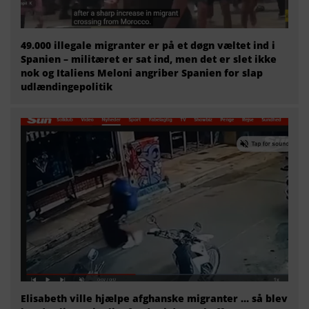
49.000 illegale migranter er på et døgn væltet ind i
Spanien – militæret er sat ind, men det er slet ikke
nok og Italiens Meloni angriber Spanien for slap
udlændingepolitik
Elisabeth ville hjælpe afghanske migranter … så blev