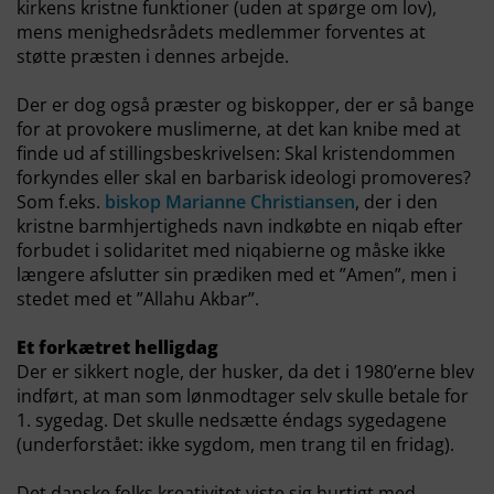
kirkens kristne funktioner (uden at spørge om lov),
mens menighedsrådets medlemmer forventes at
støtte præsten i dennes arbejde.
Der er dog også præster og biskopper, der er så bange
for at provokere muslimerne, at det kan knibe med at
finde ud af stillingsbeskrivelsen: Skal kristendommen
forkyndes eller skal en barbarisk ideologi promoveres?
Som f.eks.
biskop Marianne Christiansen
, der i den
kristne barmhjertigheds navn indkøbte en niqab efter
forbudet i solidaritet med niqabierne og måske ikke
længere afslutter sin prædiken med et ”Amen”, men i
stedet med et ”Allahu Akbar”.
Et forkætret helligdag
Der er sikkert nogle, der husker, da det i 1980’erne blev
indført, at man som lønmodtager selv skulle betale for
1. sygedag. Det skulle nedsætte éndags sygedagene
(underforstået: ikke sygdom, men trang til en fridag).
Det danske folks kreativitet viste sig hurtigt med