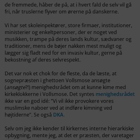
de fremmede, håber de på, at i hvert fald de selv vil gå
fri, når truslerne flyver om ørerne på danskerne.
Vi har set skoleinpektører, store firmaer, institutioner,
ministerier og enkeltpersoner, der er noget ved
musikken, trampe på deres lands kultur, sædvaner og
traditioner, mens de bøjer nakken mest muligt og
lægger sig fladt ned for en invasiv kultur, gerne på
bekostning af deres selvrespekt.
Det var nok et chok for de fleste, da de læste, at
sognepræsten i ghettoen Vollsmose ansøgte
(
ansøgte
?!) menighedsrådet om at kunne kime med
kirkeklokkerne i Vollsmose. Det syntes
menighedsrådet
ikke var en god idé: ”Vi vil ikke provokere vores
muslimske naboer ved at indføre kimning ved
højtiderne”. Se også
DKA.
Selv om jeg ikke kender til kirkernes interne hierarkiske
opbygning, mente jeg, at det er præsten, der varetager