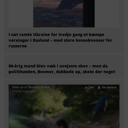
I nat ramte Ukraine for tredje gang et kæmpe
varelager i Rusland – med store konsekvenser for
russerne
96-årig mand blev væk i uvejsom skov – men da
politihunden, Boomer, dukkede op, skete der noget