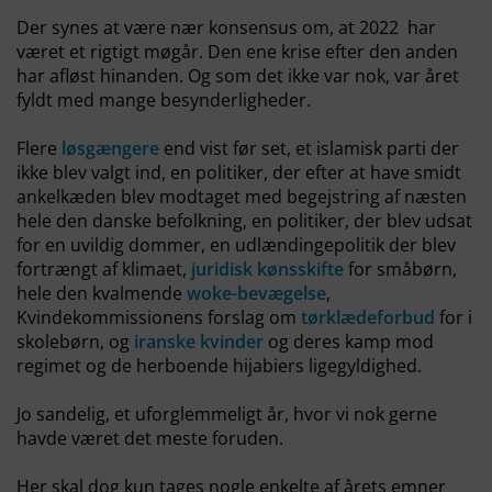
Der synes at være nær konsensus om, at 2022 har
været et rigtigt møgår. Den ene krise efter den anden
har afløst hinanden. Og som det ikke var nok, var året
fyldt med mange besynderligheder.
Flere
løsgængere
end vist før set, et islamisk parti der
ikke blev valgt ind, en politiker, der efter at have smidt
ankelkæden blev modtaget med begejstring af næsten
hele den danske befolkning, en politiker, der blev udsat
for en uvildig dommer, en udlændingepolitik der blev
fortrængt af klimaet,
juridisk kønsskifte
for småbørn,
hele den kvalmende
woke-bevægelse
,
Kvindekommissionens forslag om
tørklædeforbud
for i
skolebørn, og
iranske kvinder
og deres kamp mod
regimet og de herboende hijabiers ligegyldighed.
Jo sandelig, et uforglemmeligt år, hvor vi nok gerne
havde været det meste foruden.
Her skal dog kun tages nogle enkelte af årets emner