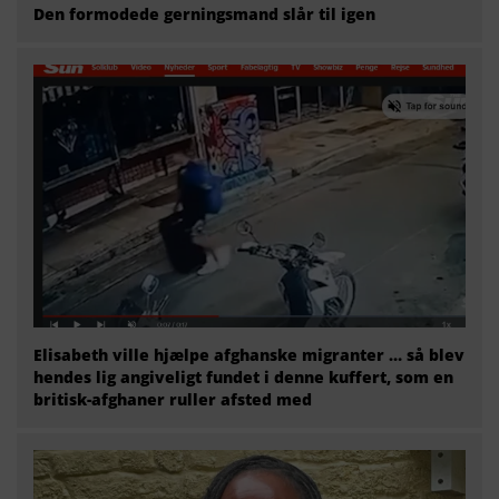
Den formodede gerningsmand slår til igen
Elisabeth ville hjælpe afghanske migranter … så blev
hendes lig angiveligt fundet i denne kuffert, som en
britisk-afghaner ruller afsted med