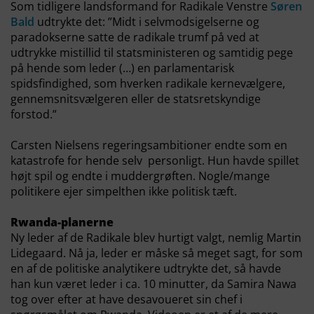
Som tidligere landsformand for Radikale Venstre
Søren
Bald
udtrykte det: ”Midt i selvmodsigelserne og
paradokserne satte de radikale trumf på ved at
udtrykke mistillid til statsministeren og samtidig pege
på hende som leder (…) en parlamentarisk
spidsfindighed, som hverken radikale kernevælgere,
gennemsnitsvælgeren eller de statsretskyndige
forstod.”
Carsten Nielsens regeringsambitioner endte som en
katastrofe for hende selv personligt. Hun havde spillet
højt spil og endte i muddergrøften. Nogle/mange
politikere ejer simpelthen ikke politisk tæft.
Rwanda-planerne
Ny leder af de Radikale blev hurtigt valgt, nemlig Martin
Lidegaard. Nå ja, leder er måske så meget sagt, for som
en af de politiske analytikere udtrykte det, så havde
han kun været leder i ca. 10 minutter, da Samira Nawa
tog over efter at have desavoueret sin chef i