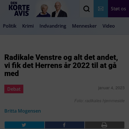
Støt os
Politik
Krimi
Indvandring
Mennesker
Video
Debat
Samfund
Medier
Livsstil
Radikale Venstre og alt det andet,
vi fik det Herrens år 2022 til at gå
med
januar 4, 2023
Debat
Foto: radikales hjemmeside
Britta Mogensen