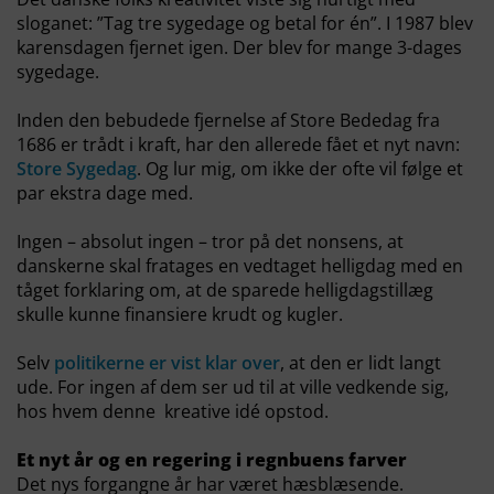
sloganet: ”Tag tre sygedage og betal for én”. I 1987 blev
karensdagen fjernet igen. Der blev for mange 3-dages
sygedage.
Inden den bebudede fjernelse af Store Bededag fra
1686 er trådt i kraft, har den allerede fået et nyt navn:
Store Sygedag
. Og lur mig, om ikke der ofte vil følge et
par ekstra dage med.
Ingen – absolut ingen – tror på det nonsens, at
danskerne skal fratages en vedtaget helligdag med en
tåget forklaring om, at de sparede helligdagstillæg
skulle kunne finansiere krudt og kugler.
Selv
politikerne er vist klar over
, at den er lidt langt
ude. For ingen af dem ser ud til at ville vedkende sig,
hos hvem denne kreative idé opstod.
Et nyt år og en regering i regnbuens farver
Det nys forgangne år har været hæsblæsende.