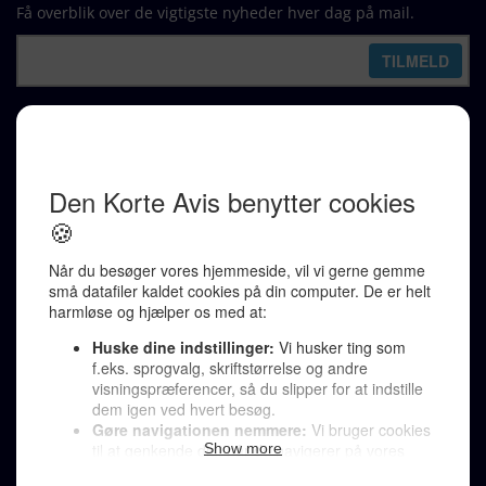
Få overblik over de vigtigste nyheder hver dag på mail.
REDAKTION
Ralf Pittelkow (ansvarshavende)
Karen Jespersen
Redaktionen kontaktes via mail til
redaktion@denkorteavis.dk
Telefonsvarer 20 30 10 96
Von Ostensgade 22, 2791 Dragør
LINKS
Tidligere aviser >
Om os >
Støt Den Korte Avis >
Jobannoncer >