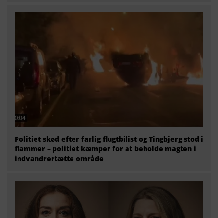
Politiet skød efter farlig flugtbilist og Tingbjerg stod i
flammer – politiet kæmper for at beholde magten i
indvandrertætte område