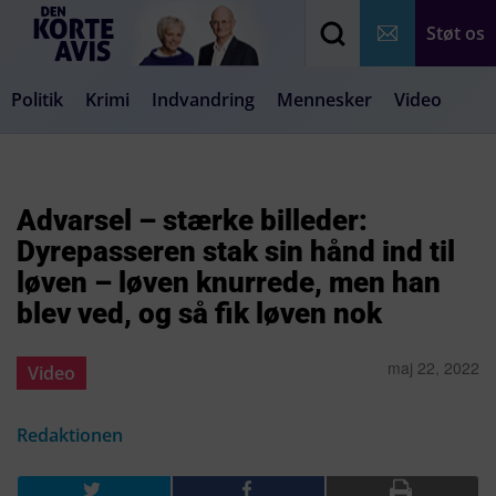
Støt os
Politik
Krimi
Indvandring
Mennesker
Video
Debat
Samfund
Medier
Livsstil
Advarsel – stærke billeder:
Dyrepasseren stak sin hånd ind til
løven – løven knurrede, men han
blev ved, og så fik løven nok
maj 22, 2022
Video
Redaktionen