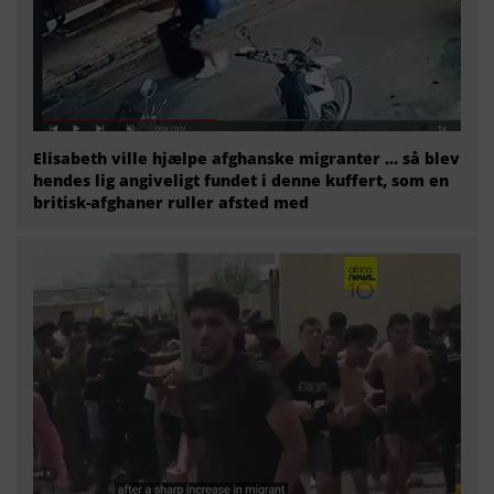
Elisabeth ville hjælpe afghanske migranter … så blev
hendes lig angiveligt fundet i denne kuffert, som en
britisk-afghaner ruller afsted med