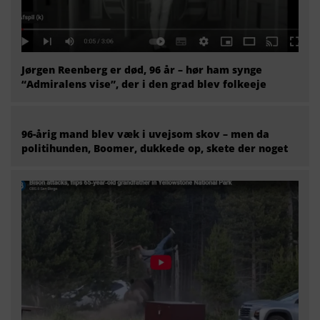
Jørgen Reenberg er død, 96 år – hør ham synge
“Admiralens vise”, der i den grad blev folkeeje
96-årig mand blev væk i uvejsom skov – men da
politihunden, Boomer, dukkede op, skete der noget