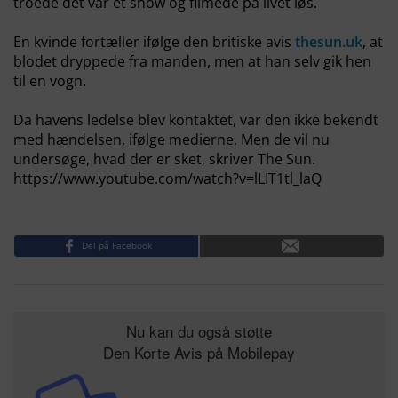
troede det var et show og filmede på livet løs.
En kvinde fortæller ifølge den britiske avis
thesun.uk
, at
blodet dryppede fra manden, men at han selv gik hen
til en vogn.
Da havens ledelse blev kontaktet, var den ikke bekendt
med hændelsen, ifølge medierne. Men de vil nu
undersøge, hvad der er sket, skriver The Sun.
https://www.youtube.com/watch?v=lLIT1tl_laQ
Del på Facebook
Nu kan du også støtte
Den Korte Avis på Mobilepay