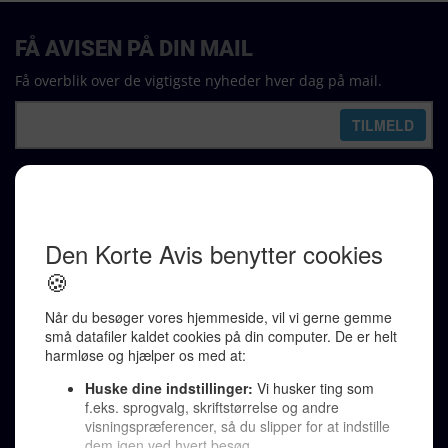
FÅ AVISEN PÅ DIN MAIL
Få overblik over de vigtigste nyheder hver dag på mail.
REDAKTION
Ralf Pittelkow (ansvarshavende)
Karen Jespersen
Redaktionen kontaktes via mail til
redaktion@denkorteavis.dk
Telefonsvarer 20 30 10 96
Von Ostensgade 22, 2791 Dragør
LINKS
Tidligere aviser >