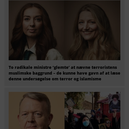
To radikale ministre ‘glemte’ at nævne terroristens
muslimske baggrund – de kunne have gavn af at læse
denne undersøgelse om terror og islamisme