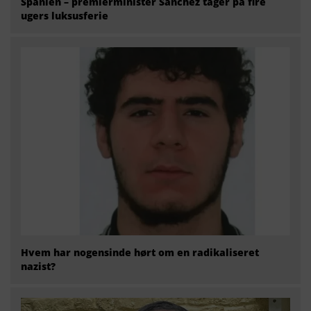
Spanien – premierminister Sánchez tager på fire
ugers luksusferie
Hvem har nogensinde hørt om en radikaliseret
nazist?