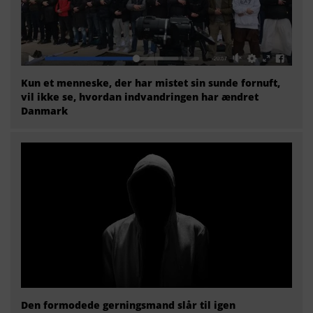
Kun et menneske, der har mistet sin sunde fornuft,
vil ikke se, hvordan indvandringen har ændret
Danmark
Den formodede gerningsmand slår til igen