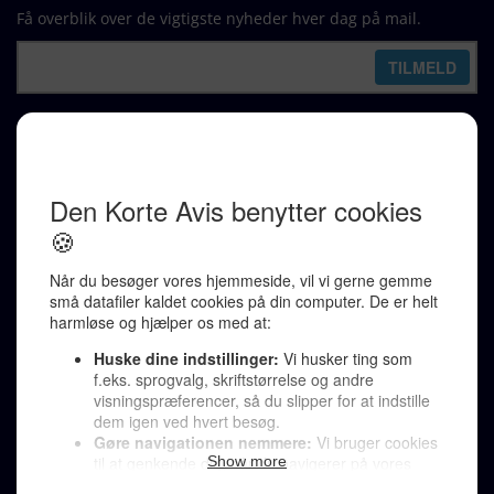
Få overblik over de vigtigste nyheder hver dag på mail.
REDAKTION
Ralf Pittelkow (ansvarshavende)
Karen Jespersen
Redaktionen kontaktes via mail til
redaktion@denkorteavis.dk
Telefonsvarer 20 30 10 96
Von Ostensgade 22, 2791 Dragør
LINKS
Tidligere aviser >
Om os >
Støt Den Korte Avis >
Jobannoncer >