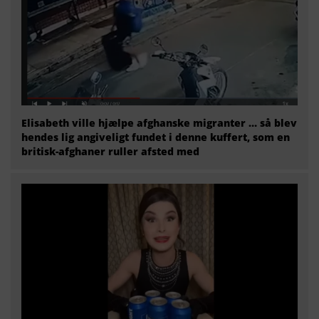
Elisabeth ville hjælpe afghanske migranter … så blev
hendes lig angiveligt fundet i denne kuffert, som en
britisk-afghaner ruller afsted med