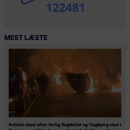
MEST LÆSTE
Politiet skød efter farlig flugtbilist og Tingbjerg stod i