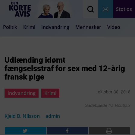
Støt os
Politik
Krimi
Indvandring
Mennesker
Video
Debat
Samfund
Medier
Livsstil
Udlænding idømt
fængselsstraf for sex med 12-årig
fransk pige
oktober 30, 2018
Indvandring
Krimi
Gadebillede fra Roubaix
Kjeld B. Nilsson
admin