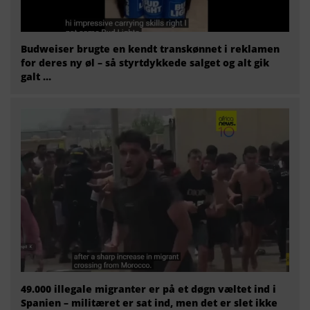
Budweiser brugte en kendt transkønnet i reklamen
for deres ny øl – så styrtdykkede salget og alt gik
galt …
49.000 illegale migranter er på et døgn væltet ind i
Spanien – militæret er sat ind, men det er slet ikke