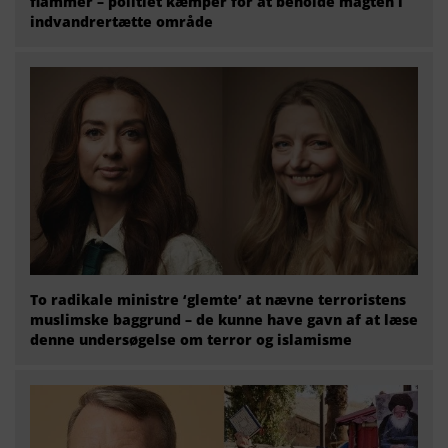
flammer – politiet kæmper for at beholde magten i
indvandrertætte område
To radikale ministre ‘glemte’ at nævne terroristens
muslimske baggrund – de kunne have gavn af at læse
denne undersøgelse om terror og islamisme