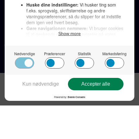
LINKS
Tidligere aviser >
Om os >
Støt Den Korte Avis >
Jobannoncer >
Send et læserbrev >
Privatlivspolitik >