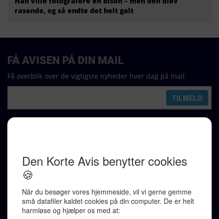
Han ville fotografere en bison – men den blev
rasende, og så endte det helt galt
FÅ AVISEN PÅ DIN MAIL
Få overblik over de vigtigste nyheder hver dag på mail.
REDAKTION
Ralf Pittelkow (ansvarshavende)
Karen Jespersen
Redaktionen kontaktes via mail til
redaktion@denkorteavis.dk
Telefonsvarer 20 30 10 96
Von Ostensgade 22, 2791 Dragør