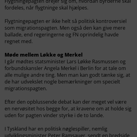
Flygtningepagten drejer sig om, hvordan byrderne skal
fordeles, når flygtninge skal hjælpes.
Flygtningepagten er ikke helt så politisk kontroversiel
som migrationspagten. Men også den kan give mere
ballade, end regeringerne og FN oprindelig havde
regnet med.
Møde mellem Løkke og Merkel
I går mødtes statsminister Lars Løkke Rasmussen og
forbundskansler Angela Merkel i Berlin for at tale om
alle mulige andre ting. Men man kan godt tænke sig, at
de har udvekslet nogle bemærkninger om specielt
migrationspagten.
Efter den opblussende debat kan der meget vel være
en nervøsitet hos begge for, at kravene om at holde sig
uden for pagten vinder styrke i de to lande.
I Tyskland har en politisk nøglespiller, nemlig
udviklingsminister Peter Ramsauer, sendt en bredside