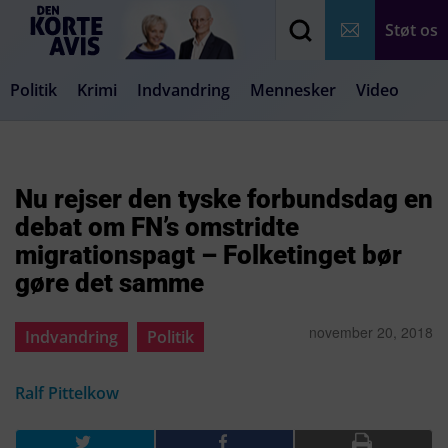
Støt os
Politik
Krimi
Indvandring
Mennesker
Video
Debat
Samfund
Medier
Livsstil
Nu rejser den tyske forbundsdag en
debat om FN’s omstridte
migrationspagt – Folketinget bør
gøre det samme
november 20, 2018
Indvandring
Politik
Ralf Pittelkow