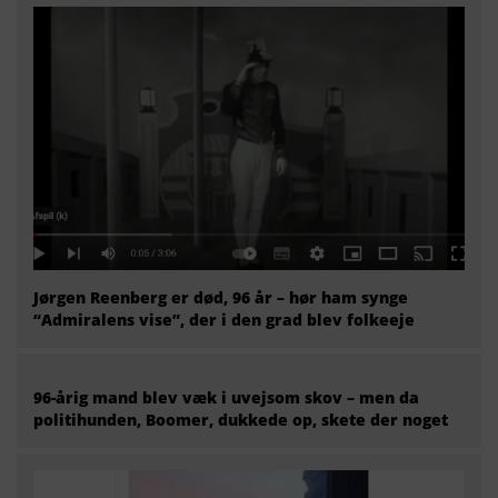
Jørgen Reenberg er død, 96 år – hør ham synge
“Admiralens vise”, der i den grad blev folkeeje
96-årig mand blev væk i uvejsom skov – men da
politihunden, Boomer, dukkede op, skete der noget