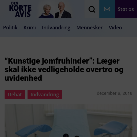
Støt os
Politik
Krimi
Indvandring
Mennesker
Video
Debat
Samfund
Medier
Livsstil
“Kunstige jomfruhinder”: Læger
skal ikke vedligeholde overtro og
uvidenhed
december 6, 2018
Debat
Indvandring