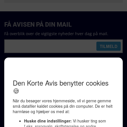
FÅ AVISEN PÅ DIN MAIL
Få overblik over de vigtigste nyheder hver dag på mail.
REDAKTION
Ralf Pittelkow (ansvarshavende)
Karen Jespersen
Redaktionen kontaktes via mail til
redaktion@denkorteavis.dk
Telefonsvarer 20 30 10 96
Von Ostensgade 22, 2791 Dragør
LINKS