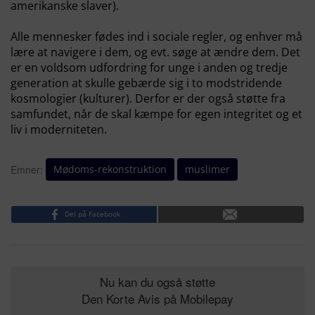
amerikanske slaver).
Alle mennesker fødes ind i sociale regler, og enhver må
lære at navigere i dem, og evt. søge at ændre dem. Det
er en voldsom udfordring for unge i anden og tredje
generation at skulle gebærde sig i to modstridende
kosmologier (kulturer). Derfor er der også støtte fra
samfundet, når de skal kæmpe for egen integritet og et
liv i moderniteten.
Mødoms-rekonstruktion
muslimer
Emner:
Del på Facebook
Nu kan du også støtte
Den Korte Avis på Mobilepay