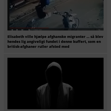
Elisabeth ville hjælpe afghanske migranter … så blev
hendes lig angiveligt fundet i denne kuffert, som en
britisk-afghaner ruller afsted med