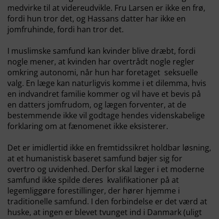
medvirke til at videreudvikle. Fru Larsen er ikke en frø,
fordi hun tror det, og Hassans datter har ikke en
jomfruhinde, fordi han tror det.
I muslimske samfund kan kvinder blive dræbt, fordi
nogle mener, at kvinden har overtrådt nogle regler
omkring autonomi, når hun har foretaget seksuelle
valg. En læge kan naturligvis komme i et dilemma, hvis
en indvandret familie kommer og vil have et bevis på
en datters jomfrudom, og lægen forventer, at de
bestemmende ikke vil godtage hendes videnskabelige
forklaring om at fænomenet ikke eksisterer.
Det er imidlertid ikke en fremtidssikret holdbar løsning,
at et humanistisk baseret samfund bøjer sig for
overtro og uvidenhed. Derfor skal læger i et moderne
samfund ikke spilde deres kvalifikationer på at
legemliggøre forestillinger, der hører hjemme i
traditionelle samfund. I den forbindelse er det værd at
huske, at ingen er blevet tvunget ind i Danmark (uligt