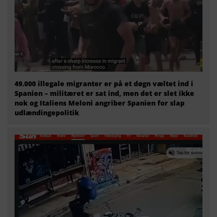
49.000 illegale migranter er på et døgn væltet ind i
Spanien – militæret er sat ind, men det er slet ikke
nok og Italiens Meloni angriber Spanien for slap
udlændingepolitik