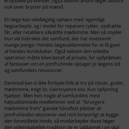
kropsdele på kvinder, også selvom andre læger absurd
nok laver bryster på mænd.
En læge kan selvfølgelig
ophøre med egentligt
lægearbejde, og i stedet for reparere cykler, opdrætte
får, eller retablere såkaldte mødomme. Men så snyder
hun vel indirekte det samfund, der har investeret
mange penge i hendes lægeuddannelse for at få gavn
af hendes kundskaber. Også selvom den enkelte
operation måtte blive betalt af private, for opfyldelsen
af fantasien om en jomfruhinde optager jo lægens tid
og samfundets ressourcer.
Derimod kan vi ikke forbyde folk at tro på nisser, guder,
mødomme, evigt liv, clairvoyance osv. Kun oplysning
hjælper. Men hvis nogle af samfundets mest
højtuddannede medlemmer ved at “kirurgere
mødomme frem” ganske håndfast påviser at
jomfruhinden eksisterer ved rent korporligt at bygge
den forestillede hinde, så modarbejder disse læger
den videnskabelige tradition de er uddannet i og skal