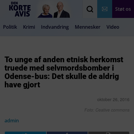
Støt os
Politik
Krimi
Indvandring
Mennesker
Video
Debat
Samfund
Medier
Livsstil
To unge af anden etnisk herkomst
truede med selvmordsbomber i
Odense-bus: Det skulle de aldrig
have gjort
oktober 26, 2016
Foto: Ceative commons
admin