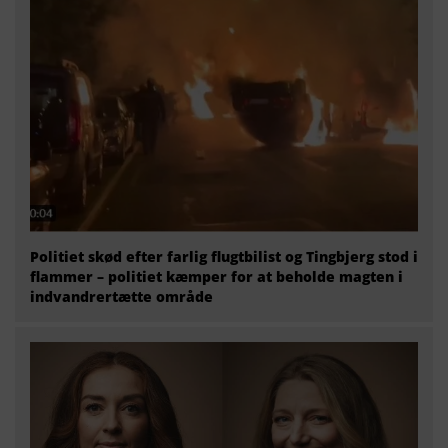
Politiet skød efter farlig flugtbilist og Tingbjerg stod i
flammer – politiet kæmper for at beholde magten i
indvandrertætte område