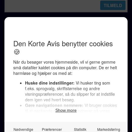
REDAKTION
Ralf Pittelkow (ansvarshavende)
Karen Jespersen
Redaktionen kontaktes via mail til
redaktion@denkorteavis.dk
Telefonsvarer 20 30 10 96
Von Ostensgade 22, 2791 Dragør
LINKS
Tidligere aviser >
Om os >
Støt Den Korte Avis >
Jobannoncer >
Send et læserbrev >