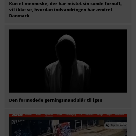
Kun et menneske, der har mistet sin sunde fornuft,
vil ikke se, hvordan indvandringen har ændret
Danmark
Den formodede gerningsmand slår til igen