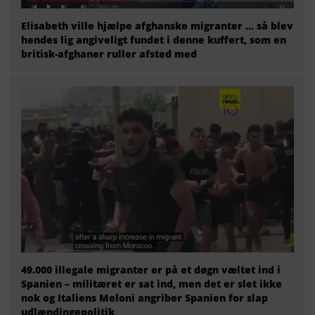
Elisabeth ville hjælpe afghanske migranter … så blev
hendes lig angiveligt fundet i denne kuffert, som en
britisk-afghaner ruller afsted med
49.000 illegale migranter er på et døgn væltet ind i
Spanien – militæret er sat ind, men det er slet ikke
nok og Italiens Meloni angriber Spanien for slap
udlændingepolitik