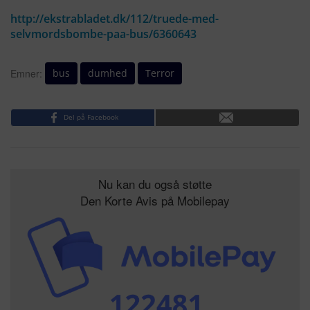
http://ekstrabladet.dk/112/truede-med-
selvmordsbombe-paa-bus/6360643
bus
dumhed
Terror
Emner:
Del på Facebook
Nu kan du også støtte
Den Korte Avis på Mobilepay