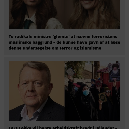
To radikale ministre ‘glemte’ at nævne terroristens
muslimske baggrund – de kunne have gavn af at læse
denne undersøgelse om terror og islamisme
Lars Løkke vil hente arbejdskraft bredt i udlandet –