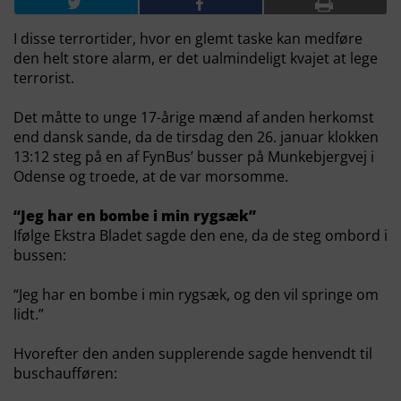
I disse terrortider, hvor en glemt taske kan medføre
den helt store alarm, er det ualmindeligt kvajet at lege
terrorist.
Det måtte to unge 17-årige mænd af anden herkomst
end dansk sande, da de tirsdag den 26. januar klokken
13:12 steg på en af FynBus’ busser på Munkebjergvej i
Odense og troede, at de var morsomme.
“Jeg har en bombe i min rygsæk”
Ifølge Ekstra Bladet sagde den ene, da de steg ombord i
bussen:
“Jeg har en bombe i min rygsæk, og den vil springe om
lidt.”
Hvorefter den anden supplerende sagde henvendt til
buschaufføren: