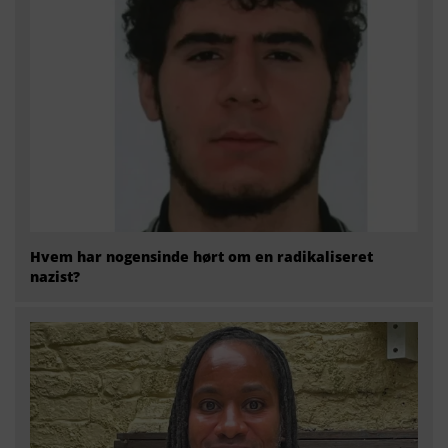
Hvem har nogensinde hørt om en radikaliseret
nazist?