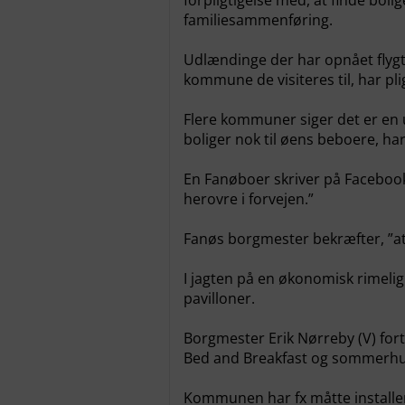
forpligtigelse med, at finde bol
familiesammenføring.
Udlændinge der har opnået flygt
kommune de visiteres til, har pli
Flere kommuner siger det er en 
boliger nok til øens beboere, har 
En Fanøboer skriver på Facebook: 
herovre i forvejen.”
Fanøs borgmester bekræfter, ”at 
I jagten på en økonomisk rimeli
pavilloner.
Borgmester Erik Nørreby (V) fort
Bed and Breakfast og sommerhu
Kommunen har fx måtte installer