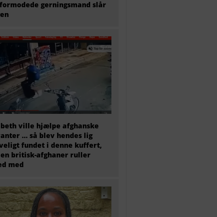
formodede gerningsmand slår
gen
abeth ville hjælpe afghanske
anter … så blev hendes lig
veligt fundet i denne kuffert,
en britisk-afghaner ruller
ted med