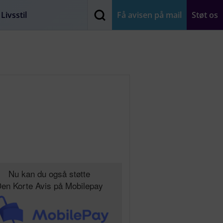
Livsstil
Få avisen på mail
Støt os
Nu kan du også støtte
en Korte Avis på Mobilepay