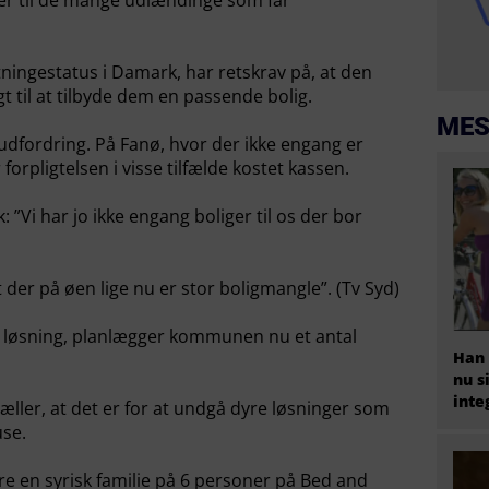
iger til de mange udlændinge som får
ningestatus i Damark, har retskrav på, at den
gt til at tilbyde dem en passende bolig.
MES
udfordring. På Fanø, hvor der ikke engang er
forpligtelsen i visse tilfælde kostet kassen.
”Vi har jo ikke engang boliger til os der bor
der på øen lige nu er stor boligmangle”. (Tv Syd)
g løsning, planlægger kommunen nu et antal
Han 
nu s
inte
æller, at det er for at undgå dyre løsninger som
se.
e en syrisk familie på 6 personer på Bed and