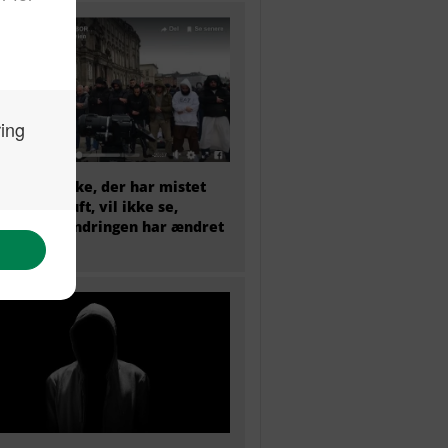
et menneske, der har mistet
sunde fornuft, vil ikke se,
dan indvandringen har ændret
mark