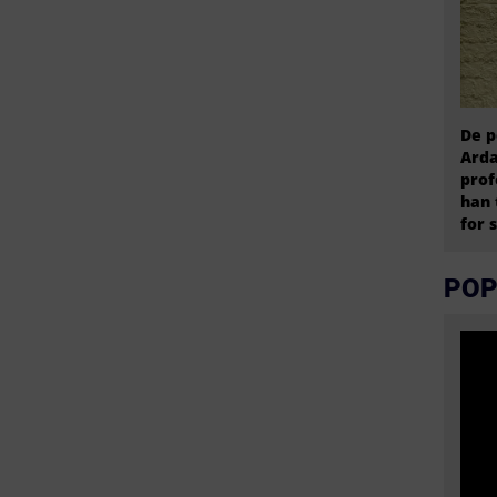
De p
Arda
prof
han 
for 
POP