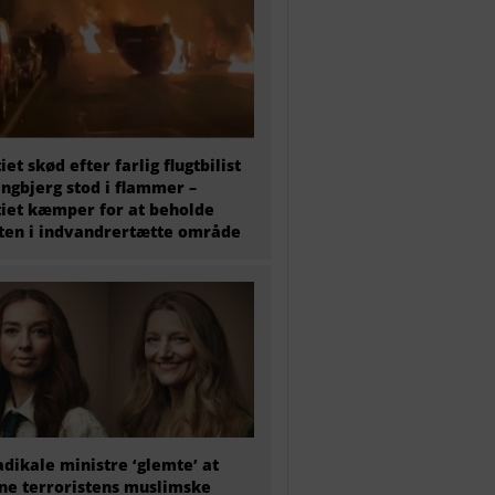
tiet skød efter farlig flugtbilist
ingbjerg stod i flammer –
tiet kæmper for at beholde
en i indvandrertætte område
adikale ministre ‘glemte’ at
e terroristens muslimske