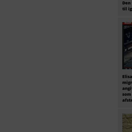
Den 
til i
Elis
migr
angi
som 
afs