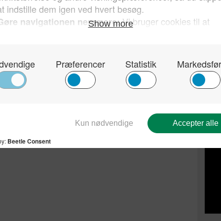
Kun 
sin 
hvor
Dan