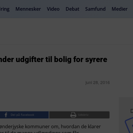
ring
Mennesker
Video
Debat
Samfund
Medier
r udgifter til bolig for syrere
juni 28, 2016
D
Del på Facebook
Udskriv
g Sønderjyske kommuner om, hvordan de klarer