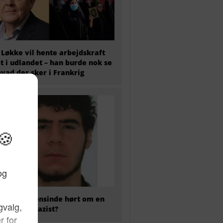
 Løkke vil hente arbejdskraft
t i udlandet – han burde nok se
hvad der sker i Frankrig
 har nogensinde hørt om en
kaliseret nazist?