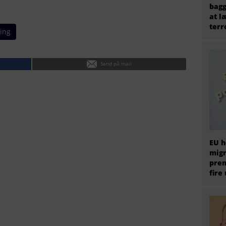
bagg
at l
terr
ing
Send på mail
EU h
migr
prem
fire