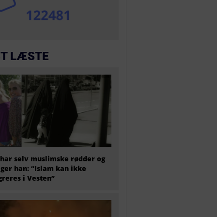
T LÆSTE
har selv muslimske rødder og
iger han: “Islam kan ikke
greres i Vesten”