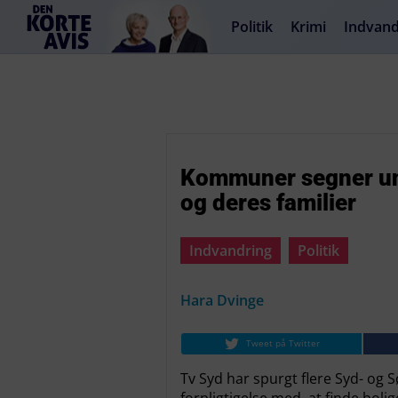
Politik
Krimi
Indvand
Kommuner segner unde
og deres familier
Indvandring
Politik
Hara Dvinge
Tweet på Twitter
Tv Syd har spurgt flere Syd- o