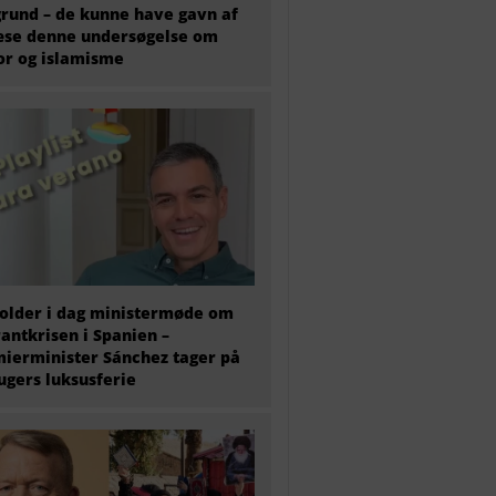
rund – de kunne have gavn af
æse denne undersøgelse om
or og islamisme
older i dag ministermøde om
antkrisen i Spanien –
ierminister Sánchez tager på
 ugers luksusferie