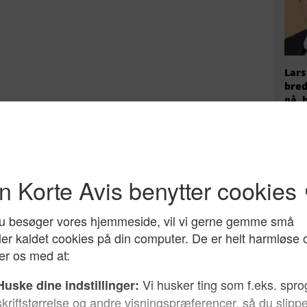
Lars
bred
på, 
Hvem
radi