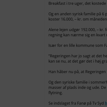
Breakfast i tre uger, det kostede 
Og en anden syrisk familie på 6 
koster 16.000, – kr. om måneden
Alene lejen udgør 192.000, – kr.
regning kan nærme sig en kvart m
Især for en lille kommune som 
”Regeringen har jo sagt at det h
kan se nu, at det gør det i høj g
Han håber nu på, at Regeringen
Og den syriske familie i sommerh
masser af plads inde og ude. De 
flytning.
Se indslaget fra Fanø på Tv Syd
h