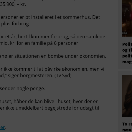
35.900, – kr.
personer er pt installeret i et sommerhus. Det
 plus forbrug.
 for et år, hertil kommer forbrug, så den samlede
io. kr. for en familie på 6 personer.
Poli
og T
Fanø er situationen en bombe under økonomien.
poli
magt
er ikke kommer til at påvirke økonomien, men vi
rad,” siger borgmesteren. (Tv Syd)
 sender nogle penge.
uset, håber de kan blive i huset, hvor der er
er ikke umiddelbart begejstrede for udsigt til
To r
er
.
nævn