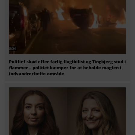
Politiet skød efter farlig flugtbilist og Tingbjerg stod i
flammer – politiet kæmper for at beholde magten i
indvandrertætte område