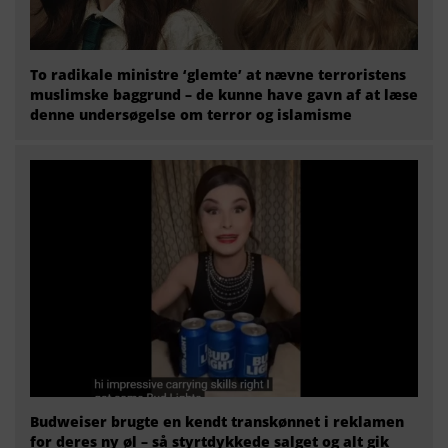
To radikale ministre ‘glemte’ at nævne terroristens
muslimske baggrund – de kunne have gavn af at læse
denne undersøgelse om terror og islamisme
Budweiser brugte en kendt transkønnet i reklamen
for deres ny øl – så styrtdykkede salget og alt gik