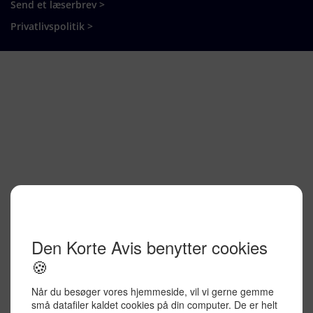
Send et læserbrev >
Privatlivspolitik >