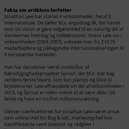
Fakta om artiklens forfatter
Jonathan Løw har startet 4 virksomheder, heraf 2
internationale. De tæller bl.a. engodsag.dk, der havde
som sin vision at gøre velgørenhed til en naturlig del af
danskernes hverdag og indkøbsvaner. Imens Løw var i
virksomheden (2004-2007), voksede man fra 2 til 25
medarbejdere og påbegyndte internationaliseringen til
8 europæiske markeder.
Han har derudover været medstifter af
bæredygtighedsprojektet Sprout, der bl.a. står bag
verdens første blyant, som kan plantes og blive til
krydderurter. Løw afhændede sin del af virksomheden i
2013, og Sprout er siden vokset til at være aktiv i 60
lande og have en tocifret millionomsætning.
Udover iværksætteriet har Jonathan Løw været ansat
som online chef for Bog & idé´, marketingchef hos
KaosPiloterne samt investor og rådgiver i