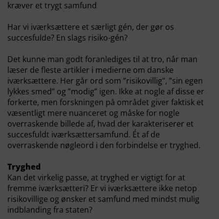
kræver et trygt samfund
Har vi iværksættere et særligt gén, der gør os
succesfulde? En slags risiko-gén?
Det kunne man godt foranlediges til at tro, når man
læser de fleste artikler i medierne om danske
iværksættere. Her går ord som ”risikovillig”, ”sin egen
lykkes smed” og ”modig” igen. Ikke at nogle af disse er
forkerte, men forskningen på området giver faktisk et
væsentligt mere nuanceret og måske for nogle
overraskende billede af, hvad der karakteriserer et
succesfuldt iværksættersamfund. Ét af de
overraskende nøgleord i den forbindelse er tryghed.
Tryghed
Kan det virkelig passe, at tryghed er vigtigt for at
fremme iværksætteri? Er vi iværksættere ikke netop
risikovillige og ønsker et samfund med mindst mulig
indblanding fra staten?