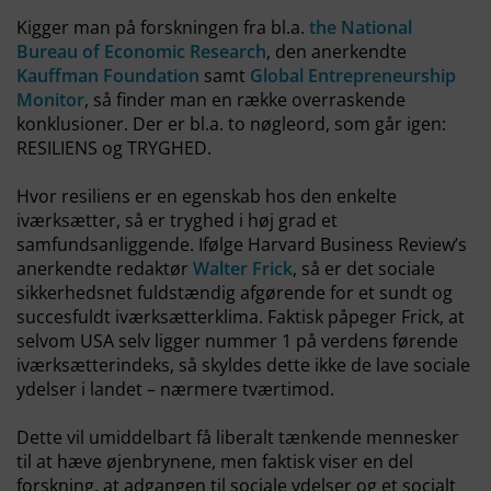
Kigger man på forskningen fra bl.a.
the National
Bureau of Economic Research
, den anerkendte
Kauffman Foundation
samt
Global Entrepreneurship
Monitor
, så finder man en række overraskende
konklusioner. Der er bl.a. to nøgleord, som går igen:
RESILIENS og TRYGHED.
Hvor resiliens er en egenskab hos den enkelte
iværksætter, så er tryghed i høj grad et
samfundsanliggende. Ifølge Harvard Business Review’s
anerkendte redaktør
Walter Frick
, så er det sociale
sikkerhedsnet fuldstændig afgørende for et sundt og
succesfuldt iværksætterklima. Faktisk påpeger Frick, at
selvom USA selv ligger nummer 1 på verdens førende
iværksætterindeks, så skyldes dette ikke de lave sociale
ydelser i landet – nærmere tværtimod.
Dette vil umiddelbart få liberalt tænkende mennesker
til at hæve øjenbrynene, men faktisk viser en del
forskning, at adgangen til sociale ydelser og et socialt