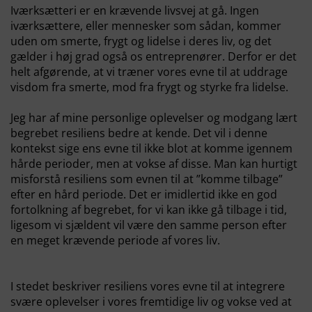
Iværksætteri er en krævende livsvej at gå. Ingen
iværksættere, eller mennesker som sådan, kommer
uden om smerte, frygt og lidelse i deres liv, og det
gælder i høj grad også os entreprenører. Derfor er det
helt afgørende, at vi træner vores evne til at uddrage
visdom fra smerte, mod fra frygt og styrke fra lidelse.
Jeg har af mine personlige oplevelser og modgang lært
begrebet resiliens bedre at kende. Det vil i denne
kontekst sige ens evne til ikke blot at komme igennem
hårde perioder, men at vokse af disse. Man kan hurtigt
misforstå resiliens som evnen til at ”komme tilbage”
efter en hård periode. Det er imidlertid ikke en god
fortolkning af begrebet, for vi kan ikke gå tilbage i tid,
ligesom vi sjældent vil være den samme person efter
en meget krævende periode af vores liv.
I stedet beskriver resiliens vores evne til at integrere
svære oplevelser i vores fremtidige liv og vokse ved at