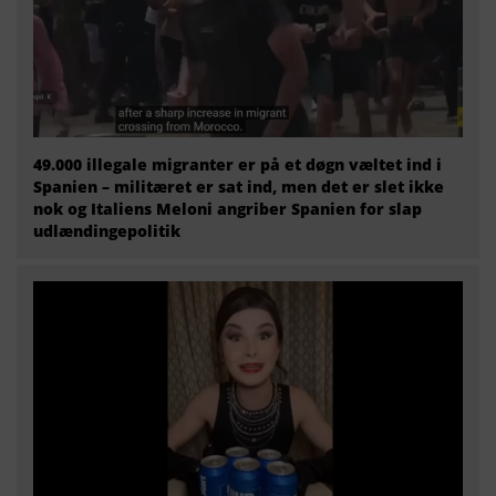
49.000 illegale migranter er på et døgn væltet ind i
Spanien – militæret er sat ind, men det er slet ikke
nok og Italiens Meloni angriber Spanien for slap
udlændingepolitik