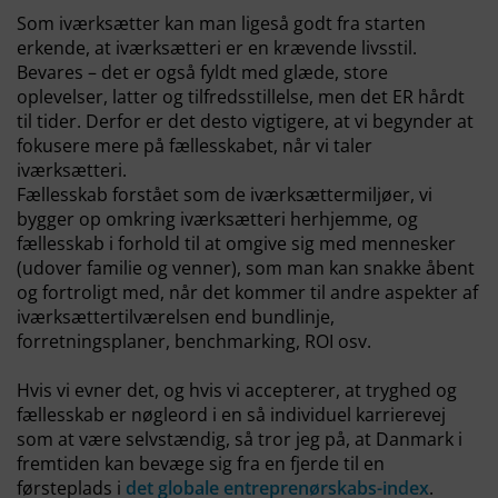
Som iværksætter kan man ligeså godt fra starten
erkende, at iværksætteri er en krævende livsstil.
Bevares – det er også fyldt med glæde, store
oplevelser, latter og tilfredsstillelse, men det ER hårdt
til tider. Derfor er det desto vigtigere, at vi begynder at
fokusere mere på fællesskabet, når vi taler
iværksætteri.
Fællesskab forstået som de iværksættermiljøer, vi
bygger op omkring iværksætteri herhjemme, og
fællesskab i forhold til at omgive sig med mennesker
(udover familie og venner), som man kan snakke åbent
og fortroligt med, når det kommer til andre aspekter af
iværksættertilværelsen end bundlinje,
forretningsplaner, benchmarking, ROI osv.
Hvis vi evner det, og hvis vi accepterer, at tryghed og
fællesskab er nøgleord i en så individuel karrierevej
som at være selvstændig, så tror jeg på, at Danmark i
fremtiden kan bevæge sig fra en fjerde til en
førsteplads i
det globale entreprenørskabs-index
.