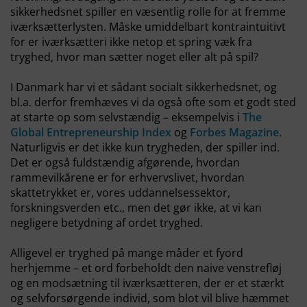
sikkerhedsnet spiller en væsentlig rolle for at fremme
iværksætterlysten. Måske umiddelbart kontraintuitivt
for er iværksætteri ikke netop et spring væk fra
tryghed, hvor man sætter noget eller alt på spil?
I Danmark har vi et sådant socialt sikkerhedsnet, og
bl.a. derfor fremhæves vi da også ofte som et godt sted
at starte op som selvstændig – eksempelvis i
The
Global Entrepreneurship Index
og
Forbes Magazine
.
Naturligvis er det ikke kun trygheden, der spiller ind.
Det er også fuldstændig afgørende, hvordan
rammevilkårene er for erhvervslivet, hvordan
skattetrykket er, vores uddannelsessektor,
forskningsverden etc., men det gør ikke, at vi kan
negligere betydning af ordet tryghed.
Alligevel er tryghed på mange måder et fyord
herhjemme – et ord forbeholdt den naive venstrefløj
og en modsætning til iværksætteren, der er et stærkt
og selvforsørgende individ, som blot vil blive hæmmet