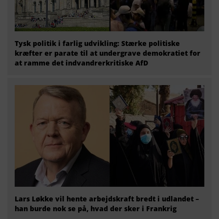
Tysk politik i farlig udvikling: Stærke politiske
kræfter er parate til at undergrave demokratiet for
at ramme det indvandrerkritiske AfD
Lars Løkke vil hente arbejdskraft bredt i udlandet –
han burde nok se på, hvad der sker i Frankrig