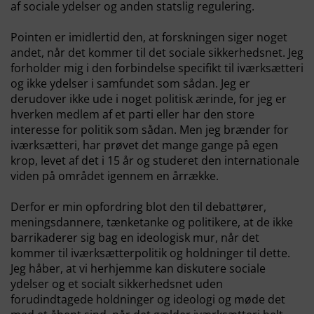
af sociale ydelser og anden statslig regulering.
Pointen er imidlertid den, at forskningen siger noget
andet, når det kommer til det sociale sikkerhedsnet. Jeg
forholder mig i den forbindelse specifikt til iværksætteri
og ikke ydelser i samfundet som sådan. Jeg er
derudover ikke ude i noget politisk ærinde, for jeg er
hverken medlem af et parti eller har den store
interesse for politik som sådan. Men jeg brænder for
iværksætteri, har prøvet det mange gange på egen
krop, levet af det i 15 år og studeret den internationale
viden på området igennem en årrække.
Derfor er min opfordring blot den til debattører,
meningsdannere, tænketanke og politikere, at de ikke
barrikaderer sig bag en ideologisk mur, når det
kommer til iværksætterpolitik og holdninger til dette.
Jeg håber, at vi herhjemme kan diskutere sociale
ydelser og et socialt sikkerhedsnet uden
forudindtagede holdninger og ideologi og møde det