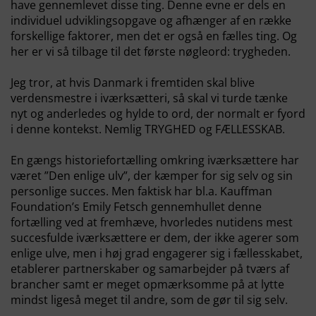
have gennemlevet disse ting. Denne evne er dels en
individuel udviklingsopgave og afhænger af en række
forskellige faktorer, men det er også en fælles ting. Og
her er vi så tilbage til det første nøgleord: trygheden.
Jeg tror, at hvis Danmark i fremtiden skal blive
verdensmestre i iværksætteri, så skal vi turde tænke
nyt og anderledes og hylde to ord, der normalt er fyord
i denne kontekst. Nemlig TRYGHED og FÆLLESSKAB.
En gængs historiefortælling omkring iværksættere har
været ”Den enlige ulv”, der kæmper for sig selv og sin
personlige succes. Men faktisk har bl.a. Kauffman
Foundation’s Emily Fetsch gennemhullet denne
fortælling ved at fremhæve, hvorledes nutidens mest
succesfulde iværksættere er dem, der ikke agerer som
enlige ulve, men i høj grad engagerer sig i fællesskabet,
etablerer partnerskaber og samarbejder på tværs af
brancher samt er meget opmærksomme på at lytte
mindst ligeså meget til andre, som de gør til sig selv.