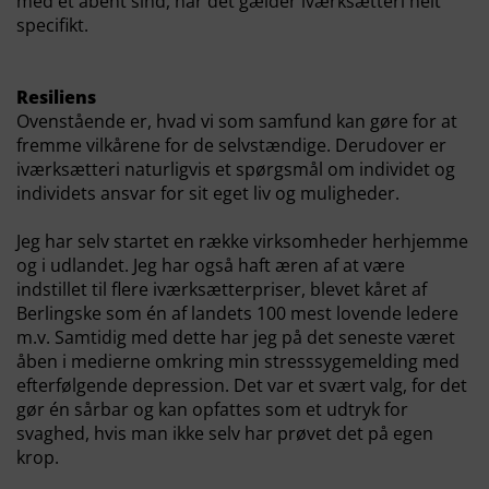
med et åbent sind, når det gælder iværksætteri helt
specifikt.
Resiliens
Ovenstående er, hvad vi som samfund kan gøre for at
fremme vilkårene for de selvstændige. Derudover er
iværksætteri naturligvis et spørgsmål om individet og
individets ansvar for sit eget liv og muligheder.
Jeg har selv startet en række virksomheder herhjemme
og i udlandet. Jeg har også haft æren af at være
indstillet til flere iværksætterpriser, blevet kåret af
Berlingske som én af landets 100 mest lovende ledere
m.v. Samtidig med dette har jeg på det seneste været
åben i medierne omkring min stresssygemelding med
efterfølgende depression. Det var et svært valg, for det
gør én sårbar og kan opfattes som et udtryk for
svaghed, hvis man ikke selv har prøvet det på egen
krop.