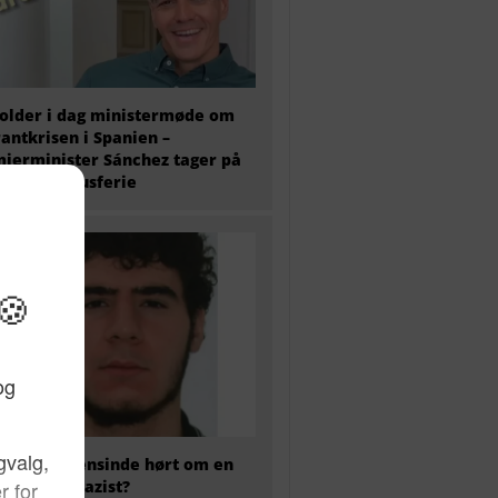
older i dag ministermøde om
antkrisen i Spanien –
ierminister Sánchez tager på
 ugers luksusferie
 har nogensinde hørt om en
kaliseret nazist?