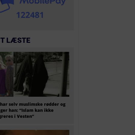
T LÆSTE
har selv muslimske rødder og
iger han: “Islam kan ikke
greres i Vesten”