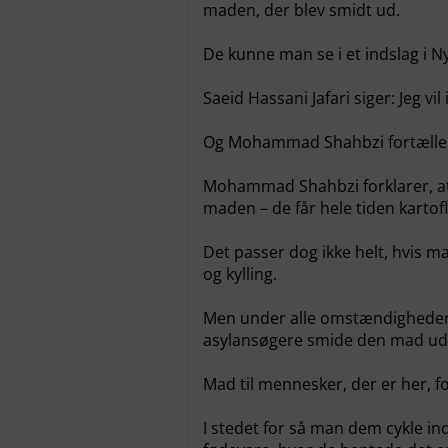
maden, der blev smidt ud.
De kunne man se i et indslag i 
Saeid Hassani Jafari siger: Jeg vi
Og Mohammad Shahbzi fortæller at
Mohammad Shahbzi forklarer, at 
maden – de får hele tiden kartofle
Det passer dog ikke helt, hvis 
og kylling.
Men under alle omstændigheder 
asylansøgere smide den mad ud,
Mad til mennesker, der er her, f
I stedet for så man dem cykle ind