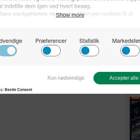
set vokse og flere sandsynligvis gøre,
forsøge at leve illegalt.
016-06-22-afviste-asylansoegere-utilfredse-
aa-madrov-om-natten
V
Kun 
sin 
Send på mail
hvor
Dan