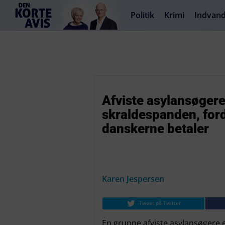
Politik
Krimi
Indvand
Afviste asylansøgere
skraldespanden, ford
danskerne betaler
Karen Jespersen
Tweet på Twitter
En gruppe afviste asylansøgere