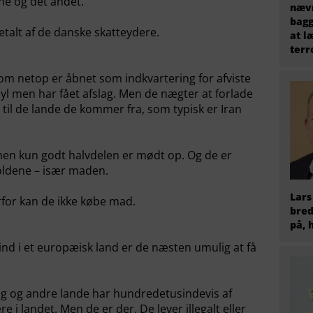
ne og det andet.
nævn
bagg
etalt af de danske skatteydere.
at l
terr
om netop er åbnet som indkvartering for afviste
yl men har fået afslag. Men de nægter at forlade
e til de lande de kommer fra, som typisk er Iran
men kun godt halvdelen er mødt op. Og de er
oldene – især maden.
Lars
rfor kan de ikke købe mad.
bred
på, 
a
nd i et europæisk land er de næsten umulig at få
rig og andre lande har hundredetusindevis af
re i landet. Men de er der. De lever illegalt eller