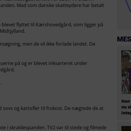
panden. Mad som danske skatteydere har betalt
 blevet flyttet til Kærshovedgård, som ligger på
 Midtjylland.
MES
nsøgning, men de vil ikke forlade landet. De
uerne på og er blevet inkvarteret under
edgård.
.
Han 
nu s
 sovs og kartofler til frokost. De nægtede de at
inte
te i skraldespanden. TV2 var til stede og filmede