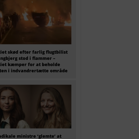
tiet skød efter farlig flugtbilist
ingbjerg stod i flammer –
tiet kæmper for at beholde
en i indvandrertætte område
adikale ministre ‘glemte’ at