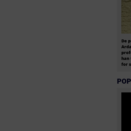
De p
Arda
prof
han 
for 
POP