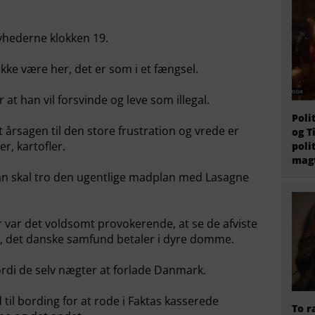
Nyhederne klokken 19.
l ikke være her, det er som i et fængsel.
 han vil forsvinde og leve som illegal.
Poli
årsagen til den store frustration og vrede er
og T
r, kartofler.
poli
magt
man skal tro den ugentlige madplan med Lasagne
var det voldsomt provokerende, at se de afviste
 det danske samfund betaler i dyre domme.
ordi de selv nægter at forlade Danmark.
 til bording for at rode i Faktas kasserede
To r