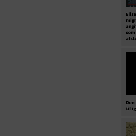
Elis
migr
angi
som 
afs
Den 
til i