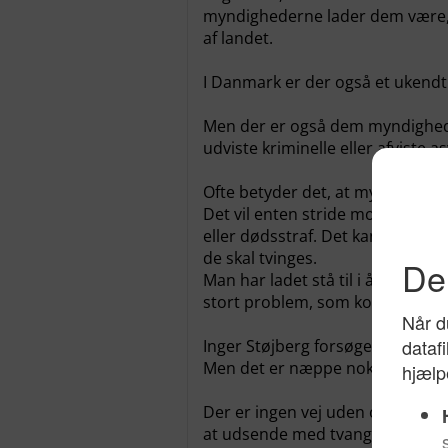
myndighederne lader dem være, f
af landet.
I Danmark er der også et ukendt a
Men der er også dem myndigheder
udviste kriminelle eller afviste 
Ofte betyder det, at myndighede
Det vil enten stride mod konventi
eller dødsstraf. Det kan også væ
de skal tvinges.
Man har ladet stå til i årevis. 
stort problem, som kommer oven i
Inger Støjberg forsøger at lægge
Men det er næppe nok til at få særl
Der er ingen vej uden om at br
at udsende med tvang.