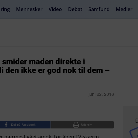
ring
Mennesker
Video
Debat
Samfund
Medier
 smider maden direkte i
i den ikke er god nok til dem –
juni 22, 2016
D
Del på Facebook
Udskriv
 er nærmest gået amok. For åben TV-skærm