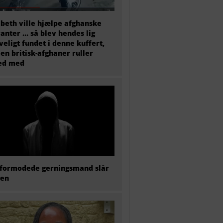
abeth ville hjælpe afghanske
anter … så blev hendes lig
veligt fundet i denne kuffert,
en britisk-afghaner ruller
ted med
formodede gerningsmand slår
gen