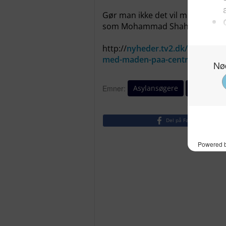
Gør man ikke det vil migrantkaos
som Mohammad Shahbzi siger, og 
http://
nyheder.tv2.dk/samfund/2
med-maden-paa-centret-gaar-p
Asylansøgere
mad
T
Emner:
Del på Facebook