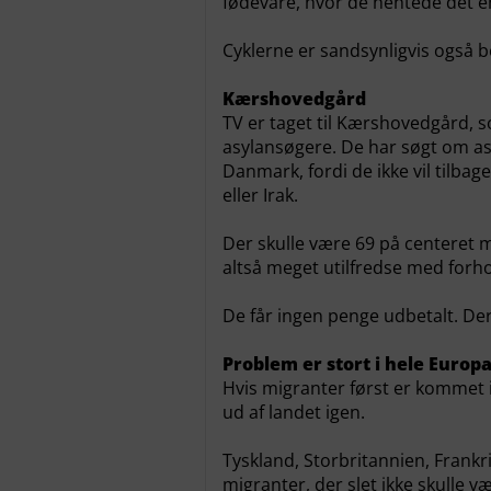
fødevare, hvor de hentede det e
Cyklerne er sandsynligvis også b
Kærshovedgård
TV er taget til Kærshovedgård, s
asylansøgere. De har søgt om as
Danmark, fordi de ikke vil tilbag
eller Irak.
Der skulle være 69 på centeret 
altså meget utilfredse med forh
De får ingen penge udbetalt. De
Problem er stort i hele Europ
Hvis migranter først er kommet i
ud af landet igen.
Tyskland, Storbritannien, Frank
migranter, der slet ikke skulle væ