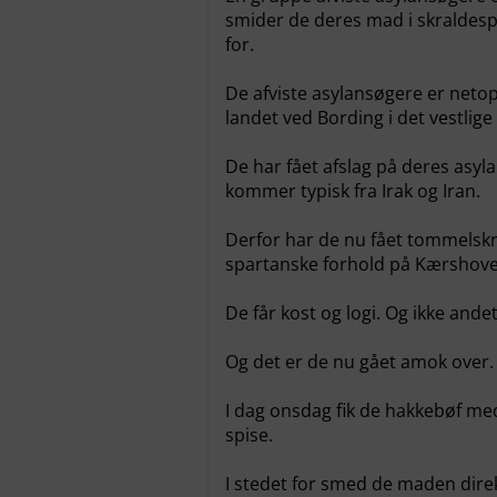
smider de deres mad i skraldes
for.
De afviste asylansøgere er netop
landet ved Bording i det vestlige
De har fået afslag på deres asyla
kommer typisk fra Irak og Iran.
Derfor har de nu fået tommelskr
spartanske forhold på Kærshov
De får kost og logi. Og ikke andet
Og det er de nu gået amok over.
I dag onsdag fik de hakkebøf med
spise.
I stedet for smed de maden direk