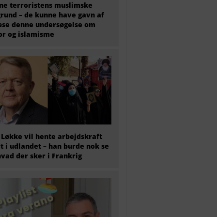
e terroristens muslimske
rund – de kunne have gavn af
æse denne undersøgelse om
or og islamisme
 Løkke vil hente arbejdskraft
t i udlandet – han burde nok se
hvad der sker i Frankrig