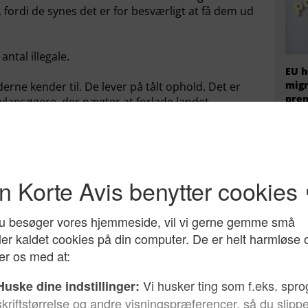
ordi de synes det er for besværligt at få dem ud
ntal illegale.
EU h
migr
ne kender til. De lever på tålt ophold. Det er
prem
asylansøgere, der nægter at forlade landet.
fire
rne siger, at de ikke kan sendes ud med tvang.
onerne, fordi det siges, at de kan risikere tortur
re fordi hjemlandet ikke vil tage imod dem, hvis
Og nu står Danmark og andre lande med et meget
 alle dem, der får flygtningestatus.
 pres på dem ved at gøre forholdene “utålelige”.
igt mange til frivilligt at rejse ud af landet.
yde med konventionerne og tage konflikterne ved
Hvem
radi