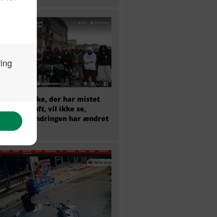
et menneske, der har mistet
sunde fornuft, vil ikke se,
dan indvandringen har ændret
mark