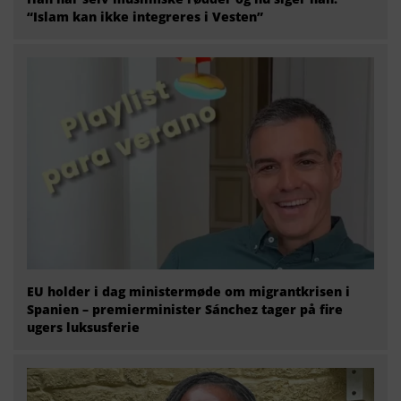
“Islam kan ikke integreres i Vesten”
EU holder i dag ministermøde om migrantkrisen i
Spanien – premierminister Sánchez tager på fire
ugers luksusferie