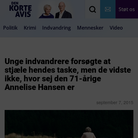
Støt os
Politik
Krimi
Indvandring
Mennesker
Video
Debat
Samfund
Medier
Livsstil
Unge indvandrere forsøgte at
stjæle hendes taske, men de vidste
ikke, hvor sej den 71-årige
Annelise Hansen er
september 7, 2015