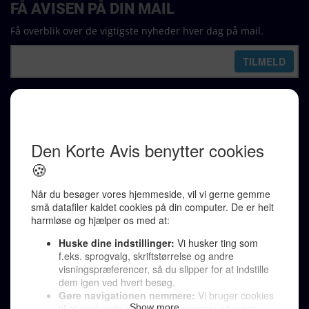
FÅ AVISEN PÅ DIN MAIL
Få overblik over de vigtigste nyheder hver dag på mail.
REDAKTION
Ralf Pittelkow (ansvarshavende)
Karen Jespersen
Redaktionen kontaktes via mail til
redaktion@denkorteavis.dk
Telefonsvarer 20 30 10 96
Von Ostensgade 22, 2791 Dragør
LINKS
Tidligere aviser >
Om os >
Støt Den Korte Avis >