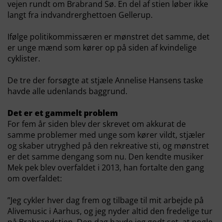
vejen rundt om Brabrand Sø. En del af stien løber ikke
langt fra indvandrerghettoen Gellerup.
Ifølge politikommissæren er mønstret det samme, det
er unge mænd som kører op på siden af kvindelige
cyklister.
De tre der forsøgte at stjæle Annelise Hansens taske
havde alle udenlands baggrund.
Det er et gammelt problem
For fem år siden blev der skrevet om akkurat de
samme problemer med unge som kører vildt, stjæler
og skaber utryghed på den rekreative sti, og mønstret
er det samme dengang som nu. Den kendte musiker
Mek pek blev overfaldet i 2013, han fortalte den gang
om overfaldet:
”Jeg cykler hver dag frem og tilbage til mit arbejde på
Alivemusic i Aarhus, og jeg nyder altid den fredelige tur
på Brabrandstien. Den dag havde jeg godt set, at nogle