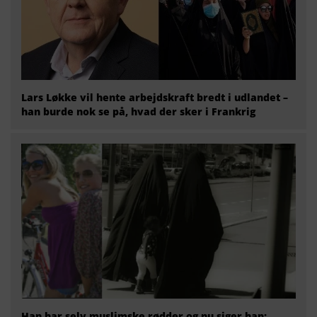
Lars Løkke vil hente arbejdskraft bredt i udlandet –
han burde nok se på, hvad der sker i Frankrig
Han har selv muslimske rødder og nu siger han: