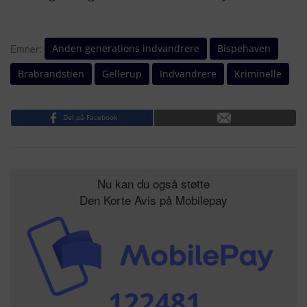
Anden generations indvandrere
Bispehaven
Emner:
Brabrandstien
Gellerup
Indvandrere
Kriminelle
Del på Facebook
Nu kan du også støtte
Den Korte Avis på Mobilepay