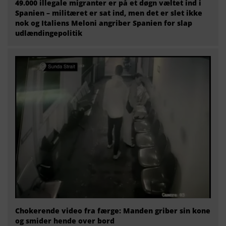
49.000 illegale migranter er på et døgn væltet ind i
Spanien – militæret er sat ind, men det er slet ikke
nok og Italiens Meloni angriber Spanien for slap
udlændingepolitik
Chokerende video fra færge: Manden griber sin kone
og smider hende over bord