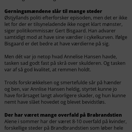
Gerningsmændene slår til mange steder
Østjyllands politi efterforsker episoden, men det er ikke
let for der er tilsyneladende ikke noget klart mønster,
siger politikommissær Gert Bisgaard. Han advarer
samtidigt mod at have sine værdier i cykelkurven. Ifølge
Bisgaard er det bedre at have værdierne på sig.
Men dét var jo netop hvad Annelise Hansen havde,
tasken sad godt fast på skrå over skulderen. Og tasken
var af så god kvalitet, at remmen holdt.
Trods forskrækkelsen og smertefulde sår på hænder
og ben, var Annlise Hansen heldig, styrtet kunne jo
have forårsaget langt alvorligere skader, og hun kunne
nemt have slået hovedet og blevet bevidstløs.
Der har været mange overfald på Brabrandstien
Alene i sommer har der været 8-10 overfald på kvinder,
forskellige steder på Brandbrandstien som løber hele