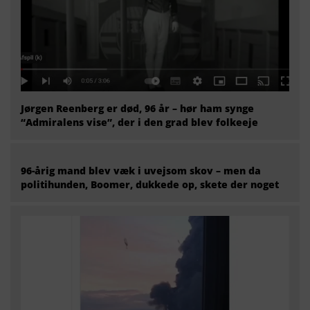
Jørgen Reenberg er død, 96 år – hør ham synge
“Admiralens vise”, der i den grad blev folkeeje
96-årig mand blev væk i uvejsom skov – men da
politihunden, Boomer, dukkede op, skete der noget