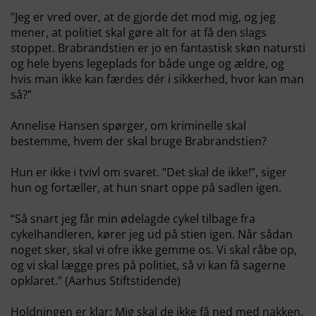
”Jeg er vred over, at de gjorde det mod mig, og jeg
mener, at politiet skal gøre alt for at få den slags
stoppet. Brabrandstien er jo en fantastisk skøn natursti
og hele byens legeplads for både unge og ældre, og
hvis man ikke kan færdes dér i sikkerhed, hvor kan man
så?”
Annelise Hansen spørger, om kriminelle skal
bestemme, hvem der skal bruge Brabrandstien?
Hun er ikke i tvivl om svaret. “Det skal de ikke!”, siger
hun og fortæller, at hun snart oppe på sadlen igen.
“Så snart jeg får min ødelagde cykel tilbage fra
cykelhandleren, kører jeg ud på stien igen. Når sådan
noget sker, skal vi ofre ikke gemme os. Vi skal råbe op,
og vi skal lægge pres på politiet, så vi kan få sagerne
opklaret.” (Aarhus Stiftstidende)
Holdningen er klar: Mig skal de ikke få ned med nakken.