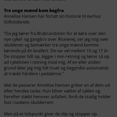
Tre unge mænd kom bagfra
Annelise Hansen har fortalt sin historie til Aarhus
Stiftstidende:
“Da jeg kører fra Brabrandstien for at køre over den
nye cykel- og gangbro over Åhavevej, ser jeg mig over
skulderen og bemærker tre unge mænd komme
kørende på én knallert. De var vel mellem 15 og 17 år.
De stopper lidt op, kigger i min retning og kører så op
ad cykelstien i retning mod mig. Af en eller anden
grund føler jeg mig lidt truet og begyndte automatisk
at træde hårdere i pedalerne.”
Idet de passerer Annelise Hansen griber en af dem ud
efter hendes taske. Hun bliver væltet af cyklen og
herefter slæbt henover asfalten, fordi de stadig holder
fast i taskens skulderrem.
Men på et tidspunkt giver de slip og stopper op.