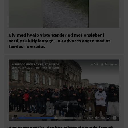
Ulv med hvalp viste tænder ad motionsløber i
nordjysk klitplantage – nu advares andre mod at
færdes i området
Kun et menneske, der har mistet sin sunde fornuft,