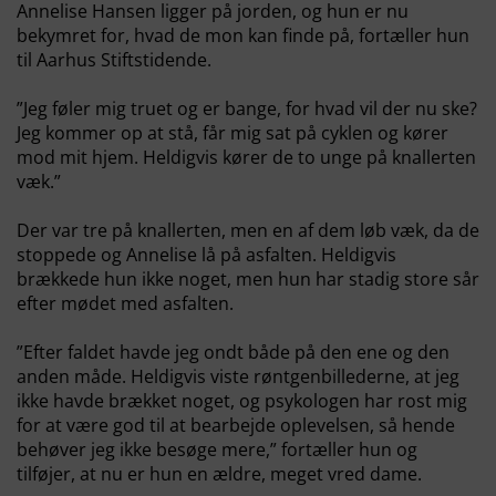
Annelise Hansen ligger på jorden, og hun er nu
bekymret for, hvad de mon kan finde på, fortæller hun
til Aarhus Stiftstidende.
”Jeg føler mig truet og er bange, for hvad vil der nu ske?
Jeg kommer op at stå, får mig sat på cyklen og kører
mod mit hjem. Heldigvis kører de to unge på knallerten
væk.”
Der var tre på knallerten, men en af dem løb væk, da de
stoppede og Annelise lå på asfalten. Heldigvis
brækkede hun ikke noget, men hun har stadig store sår
efter mødet med asfalten.
”Efter faldet havde jeg ondt både på den ene og den
anden måde. Heldigvis viste røntgenbillederne, at jeg
ikke havde brækket noget, og psykologen har rost mig
for at være god til at bearbejde oplevelsen, så hende
behøver jeg ikke besøge mere,” fortæller hun og
tilføjer, at nu er hun en ældre, meget vred dame.