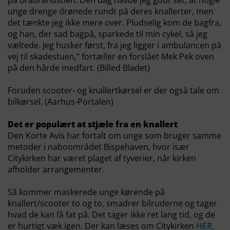
unge drenge drønede rundt på deres knallerter, men
det tænkte jeg ikke mere over. Pludselig kom de bagfra,
og han, der sad bagpå, sparkede til min cykel, så jeg
væltede. Jeg husker først, fra jeg ligger i ambulancen på
vej til skadestuen,” fortæller en forslået Mek Pek oven
på den hårde medfart. (Billed Bladet)
Foruden scooter- og knallertkørsel er der også tale om
bilkørsel. (Aarhus-Portalen)
Det er populært at stjæle fra en knallert
Den Korte Avis har fortalt om unge som bruger samme
metoder i naboområdet Bispehaven, hvor især
Citykirken har været plaget af tyverier, når kirken
afholder arrangementer.
Så kommer maskerede unge kørende på
knallert/scooter to og to, smadrer bilruderne og tager
hvad de kan få fat på. Det tager ikke ret lang tid, og de
er hurtigt væk igen. Der kan læses om Citykirken
HER
.