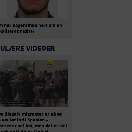
 har nogensinde hørt om en
kaliseret nazist?
ULÆRE VIDEOER
00 illegale migranter er på et
 væltet ind i Spanien –
tæret er sat ind, men det er slet
 nok og Italiens Meloni