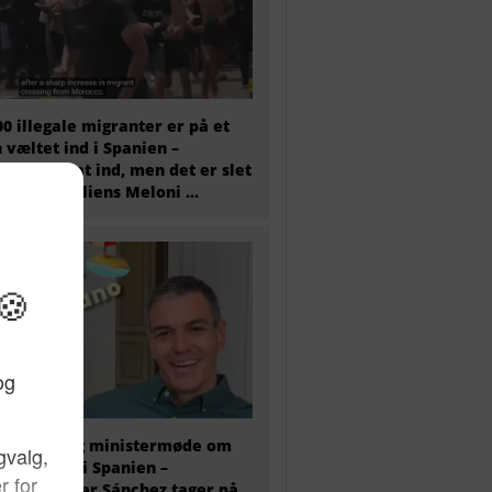
00 illegale migranter er på et
 væltet ind i Spanien –
tæret er sat ind, men det er slet
 nok og Italiens Meloni ...
older i dag ministermøde om
antkrisen i Spanien –
ierminister Sánchez tager på