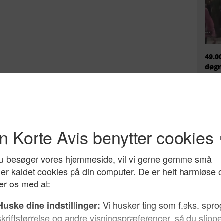
49.0
døgn
mili
ikke
EU h
migr
prem