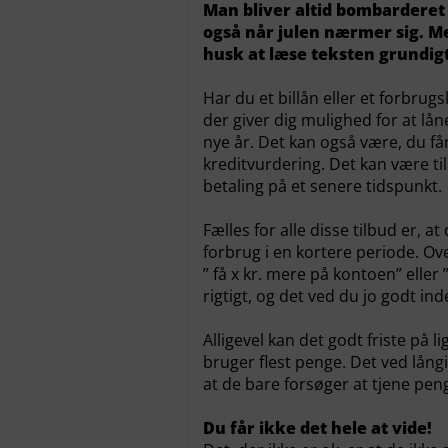
Man bliver altid bombarderet 
også når julen nærmer sig. M
husk at læse teksten grundigt
Har du et billån eller et forbru
der giver dig mulighed for at lån
nye år. Det kan også være, du f
kreditvurdering. Det kan være ti
betaling på et senere tidspunkt.
Fælles for alle disse tilbud er, a
forbrug i en kortere periode. Overs
” få x kr. mere på kontoen” eller 
rigtigt, og det ved du jo godt ind
Alligevel kan det godt friste på l
bruger flest penge. Det ved lång
at de bare forsøger at tjene pen
Du får ikke det hele at vide!