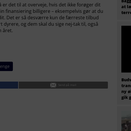
bagg
å er det til at overveje, hvis det ikke forøger dit
at l
in finansiering billigere – eksempelvis gør at du
terr
it. Det er så desværre kun de færreste tilbud
rt dyrere, og dem skal du sige nej-tak til, også
 året.
Penge
Budw
Send på mail
tran
ny ø
gik 