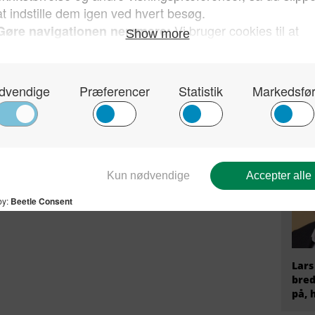
fire
Tysk
Stær
til 
at r
AfD
Lars
bred
på, 