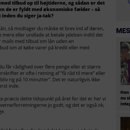
med tilbud op til højtiderne, og sådan er det
en de er fyldt med økonomiske fælder – så
 inden du siger ja-tak?
gslån, så modtager du måske et brev ind af døren,
MES
e mere eller undlade at betale ydelsen indtil det
år mails med tilbud om lån uden en
lbud om at købe varer på kredit eller med
t du får rådighed over flere penge eller et større
krifter er ofte i retning af ”få råd til mere” eller
”bliv rig på 10 minutter”. Det er naturligvis ikke
erst inde.
Han 
nu s
ige præcis dette tidspunkt på året for det er her vi
inte
iverne/forretningerne jo godt, og det er også ok,
ge.