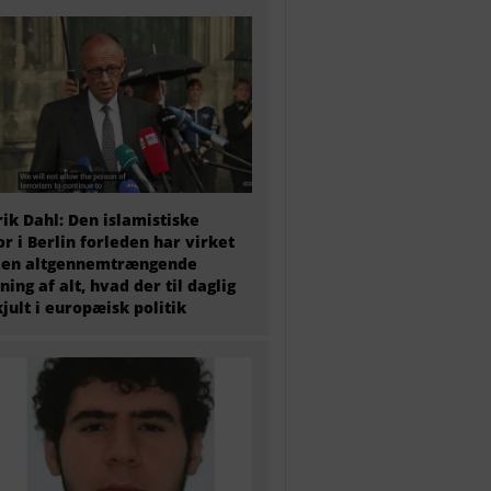
ik Dahl: Den islamistiske
or i Berlin forleden har virket
 en altgennemtrængende
ning af alt, hvad der til daglig
kjult i europæisk politik