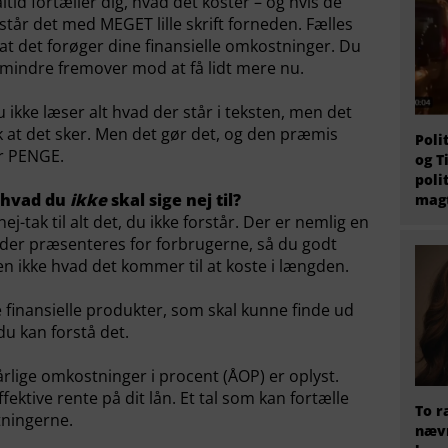
altid fortæller dig, hvad det koster – og hvis de
 står det med MEGET lille skrift forneden. Fælles
 at det forøger dine finansielle omkostninger. Du
l mindre fremover mod at få lidt mere nu.
u ikke læser alt hvad der står i teksten, men det
ik at det sker. Men det gør det, og den præmis
Poli
er PENGE.
og T
poli
 hvad du
ikke
skal sige nej til?
magt
-tak til alt det, du ikke forstår. Der er nemlig en
heder præsenteres for forbrugerne, så du godt
men ikke hvad det kommer til at koste i længden.
finansielle produkter, som skal kunne finde ud
du kan forstå det.
årlige omkostninger i procent (ÅOP) er oplyst.
fektive rente på dit lån. Et tal som kan fortælle
To r
tningerne.
nævn