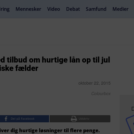
ring
Mennesker
Video
Debat
Samfund
Medier
tilbud om hurtige lån op til jul
iske fælder
oktober 22, 2015
Colourbox
D
Del på Facebook
Udskriv
iver dig hurtige løsninger til flere penge.