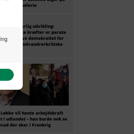
 ugers luksusferie
 politik i farlig udvikling:
ke politiske kræfter er parate
at undergrave demokratiet for
amme det indvandrerkritiske
 Løkke vil hente arbejdskraft
t i udlandet – han burde nok se
hvad der sker i Frankrig