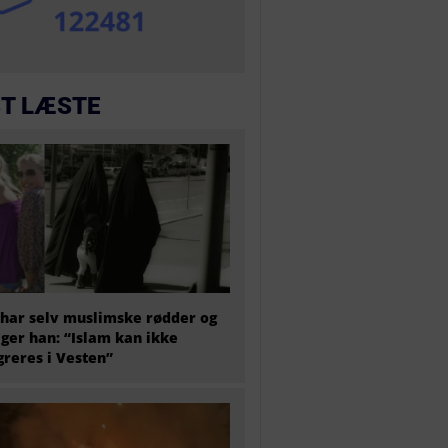
T LÆSTE
har selv muslimske rødder og
iger han: “Islam kan ikke
greres i Vesten”