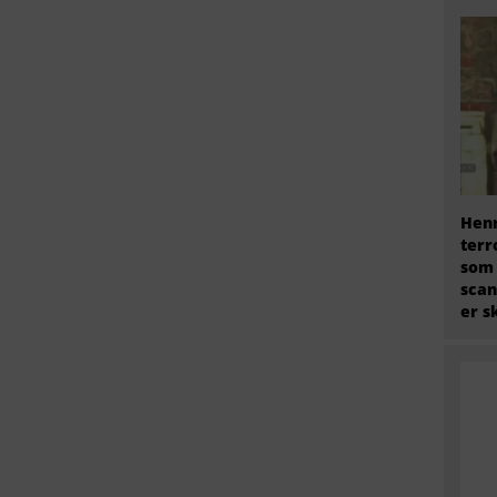
Henr
terr
som
scan
er s