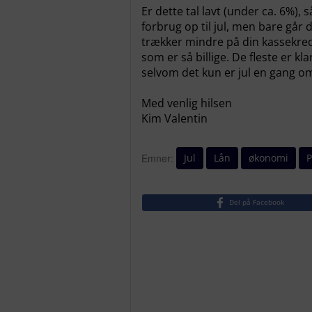
Er dette tal lavt (under ca. 6%), s
forbrug op til jul, men bare går d
trækker mindre på din kassekred
som er så billige. De fleste er kla
selvom det kun er jul en gang om
Med venlig hilsen
Kim Valentin
Jul
Lån
økonomi
Emner:
Del på Facebook