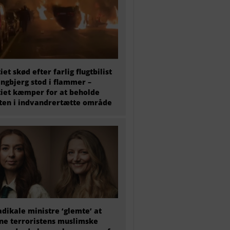
tiet skød efter farlig flugtbilist
ingbjerg stod i flammer –
tiet kæmper for at beholde
en i indvandrertætte område
adikale ministre ‘glemte’ at
e terroristens muslimske