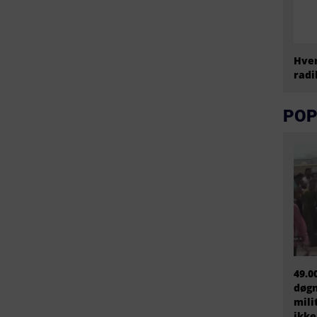
Hvem
radi
POP
49.0
døgn
mili
ikke