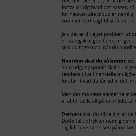
Det, der ikke er ok, er at de ikke 
fortæller dig hvad det koster, så
for næsten alle tilbud er nemlig,
kommer kort sagt til at få en de
Ja – det er dit eget problem, at d
er stadig ikke god forretningset
skal du tage med, når du handl
Hvordan skal du så kunne se,
Som udgangspunkt skal du sige nej
tendens til at finansielle mulig
forstår, hvad du får ud af det, 
Men det må være sælgerne af de 
af at fortælle alt på en måde, så 
Dernæst skal du sikre dig, at de 
Dette tal udtrykker nemlig den ef
dig lidt om størrelsen på omkos