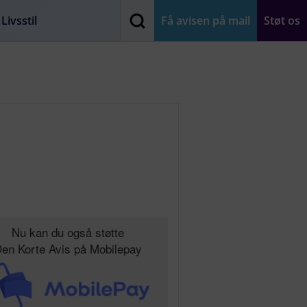
Livsstil
Få avisen på mail
Støt os
Nu kan du også støtte
en Korte Avis på Mobilepay