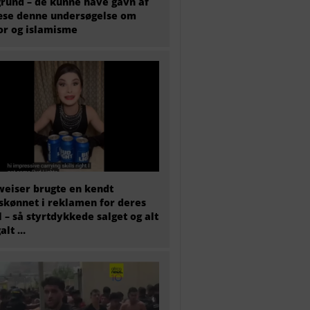
rund – de kunne have gavn af
æse denne undersøgelse om
or og islamisme
eiser brugte en kendt
skønnet i reklamen for deres
l – så styrtdykkede salget og alt
galt …