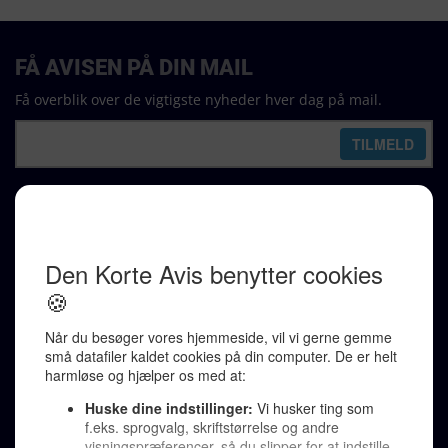
FÅ AVISEN PÅ DIN MAIL
Få overblik over de vigtigste nyheder hver dag på mail.
REDAKTION
Ralf Pittelkow (ansvarshavende)
Karen Jespersen
Redaktionen kontaktes via mail til
redaktion@denkorteavis.dk
Telefonsvarer 20 30 10 96
Von Ostensgade 22, 2791 Dragør
LINKS
Tidligere aviser >