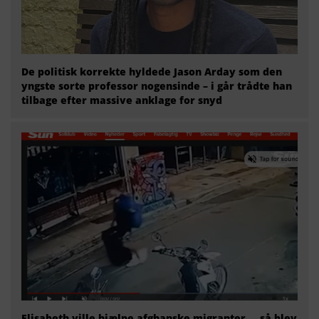
De politisk korrekte hyldede Jason Arday som den
yngste sorte professor nogensinde – i går trådte han
tilbage efter massive anklage for snyd
Elisabeth ville hjælpe afghanske migranter … så blev