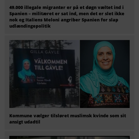
49.000 illegale migranter er på et døgn væltet ind i
Spanien – militæret er sat ind, men det er slet ikke
nok og Italiens Meloni angriber Spanien for slap
udlændingepolitik
Kommune vælger tilsløret muslimsk kvinde som sit
ansigt udadtil