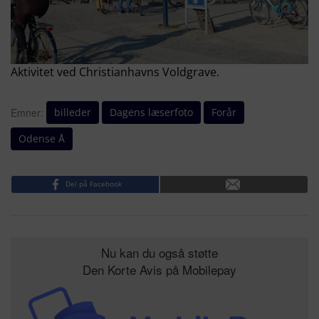
Aktivitet ved Christianhavns Voldgrave.
billeder
Dagens læserfoto
Forår
Emner:
Odense Å
Del på Facebook
Nu kan du også støtte
Den Korte Avis på Mobilepay