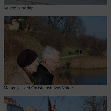
Kø ved is-boden.
Mange gik ved Christianshavns Volde.