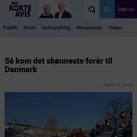
Støt os
Politik
Krimi
Indvandring
Mennesker
Video
Debat
Samfund
Medier
Livsstil
Så kom det skønneste forår til
Danmark
marts 10, 2014