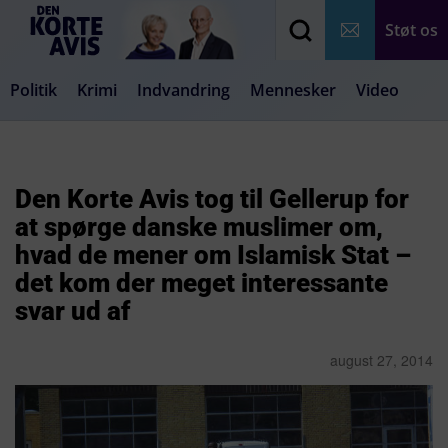
Støt os
Politik
Krimi
Indvandring
Mennesker
Video
Debat
Samfund
Medier
Livsstil
Den Korte Avis tog til Gellerup for
at spørge danske muslimer om,
hvad de mener om Islamisk Stat –
det kom der meget interessante
svar ud af
august 27, 2014