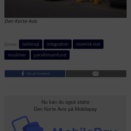
Den Korte Avis
Gellerup
integration
Islamisk stat
Emner:
muslimer
parallelsamfund
Del på Facebook
Nu kan du også støtte
Den Korte Avis på Mobilepay