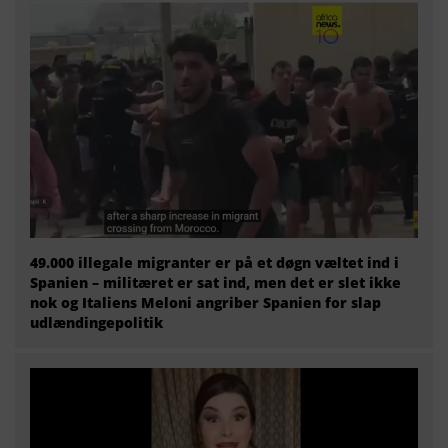
49.000 illegale migranter er på et døgn væltet ind i
Spanien – militæret er sat ind, men det er slet ikke
nok og Italiens Meloni angriber Spanien for slap
udlændingepolitik