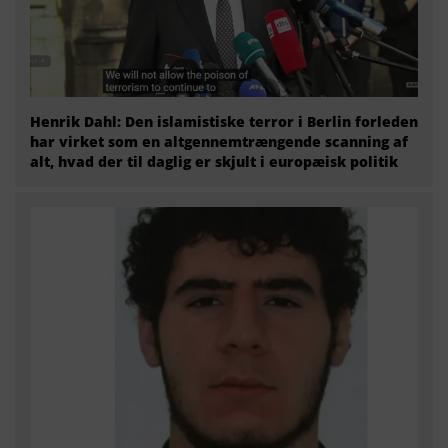
Henrik Dahl: Den islamistiske terror i Berlin forleden
har virket som en altgennemtrængende scanning af
alt, hvad der til daglig er skjult i europæisk politik