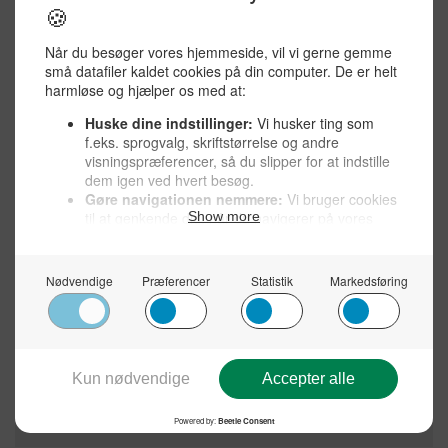
Jørgen Reenberg er død, 96 år – hør ham synge
“Admiralens vise”, der i den grad blev folkeeje
Han ville fotografere en bison – men den blev
rasende, og så endte det helt galt