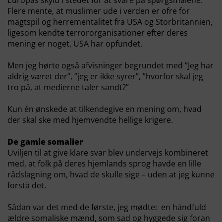
Europas skyld i stedet for at svare på spørgsmålene.
Flere mente, at muslimer ude i verden er ofre for
magtspil og herrementalitet fra USA og Storbritannien,
ligesom kendte terrororganisationer efter deres
mening er noget, USA har opfundet.
Men jeg hørte også afvisninger begrundet med ”Jeg har
aldrig været der”, ”jeg er ikke syrer”, ”hvorfor skal jeg
tro på, at medierne taler sandt?”
Kun én ønskede at tilkendegive en mening om, hvad
der skal ske med hjemvendte hellige krigere.
De gamle somalier
Uviljen til at give klare svar blev undervejs kombineret
med, at folk på deres hjemlands sprog havde en lille
rådslagning om, hvad de skulle sige – uden at jeg kunne
forstå det.
Sådan var det med de første, jeg mødte: en håndfuld
ældre somaliske mænd, som sad og hyggede sig foran