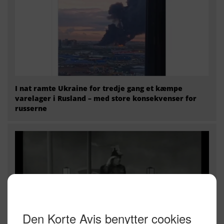
I nat ramte Ukraine for tredje gang et kæmpe
varelager i Rusland – med store konsekvenser for
russerne