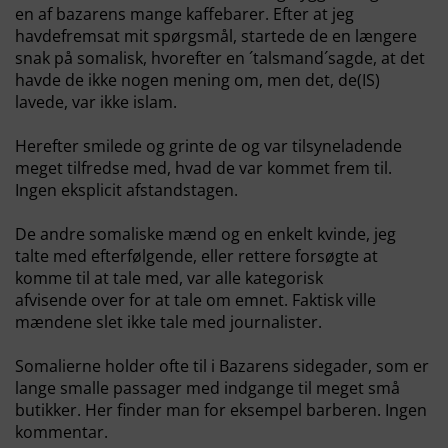
en af bazarens mange kaffebarer. Efter at jeg
havdefremsat mit spørgsmål, startede de en længere
snak på somalisk, hvorefter en ´talsmand´sagde, at det
havde de ikke nogen mening om, men det, de(IS)
lavede, var ikke islam.
Herefter smilede og grinte de og var tilsyneladende
meget tilfredse med, hvad de var kommet frem til.
Ingen eksplicit afstandstagen.
De andre somaliske mænd og en enkelt kvinde, jeg
talte med efterfølgende, eller rettere forsøgte at
komme til at tale med, var alle kategorisk
afvisende over for at tale om emnet. Faktisk ville
mændene slet ikke tale med journalister.
Somalierne holder ofte til i Bazarens sidegader, som er
lange smalle passager med indgange til meget små
butikker. Her finder man for eksempel barberen. Ingen
kommentar.