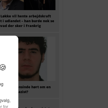
 Løkke vil hente arbejdskraft
t i udlandet – han burde nok se
hvad der sker i Frankrig
 har nogensinde hørt om en
kaliseret nazist?