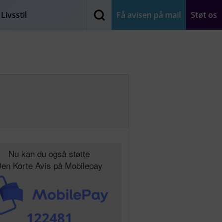
Livsstil
Få avisen på mail
Støt os
Nu kan du også støtte
en Korte Avis på Mobilepay