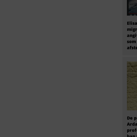
Elis
migr
angi
som 
afs
De p
Arda
prof
han 