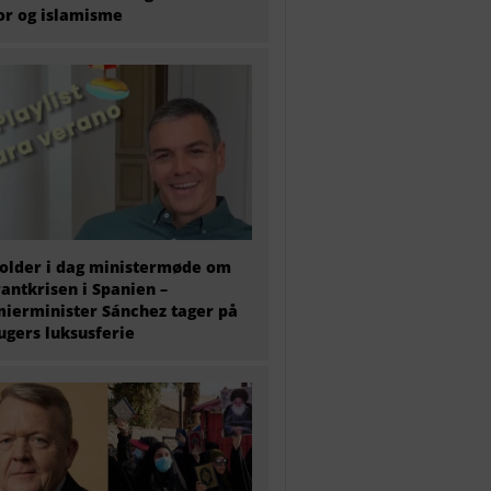
or og islamisme
older i dag ministermøde om
antkrisen i Spanien –
ierminister Sánchez tager på
 ugers luksusferie