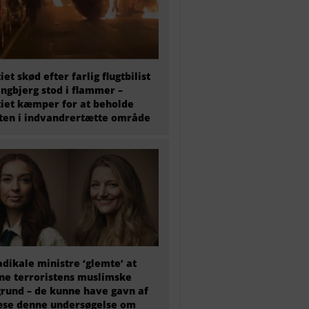
tiet skød efter farlig flugtbilist
ingbjerg stod i flammer –
tiet kæmper for at beholde
en i indvandrertætte område
adikale ministre ‘glemte’ at
e terroristens muslimske
rund – de kunne have gavn af
æse denne undersøgelse om