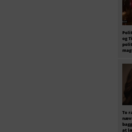
Poli
og T
poli
magt
To r
nævn
bagg
at l