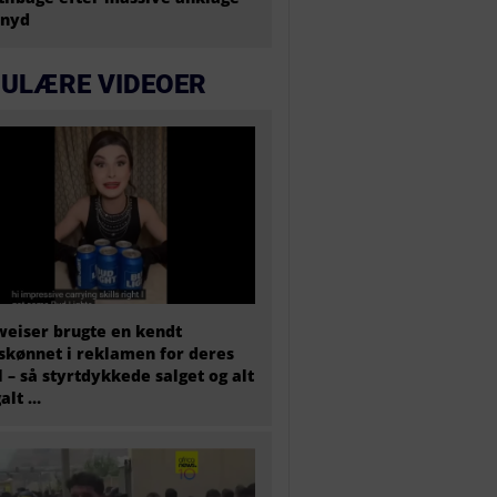
snyd
ULÆRE VIDEOER
eiser brugte en kendt
skønnet i reklamen for deres
l – så styrtdykkede salget og alt
galt …