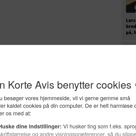
Lars
bred
på, 
Hvem
radi