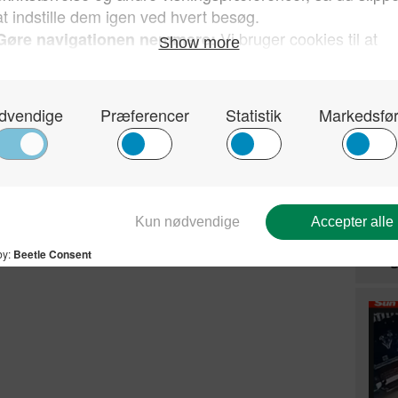
Kun 
sin 
hvor
Dan
Den 
til i