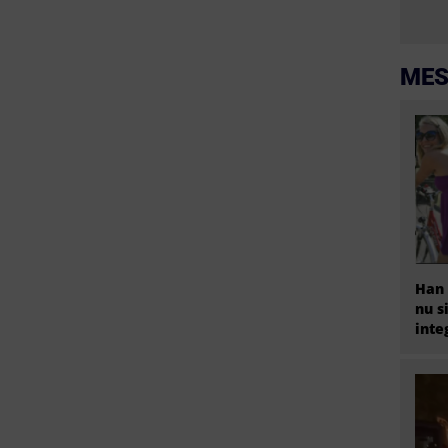
MES
Han 
nu s
inte