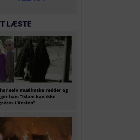
T LÆSTE
har selv muslimske rødder og
iger han: “Islam kan ikke
greres i Vesten”