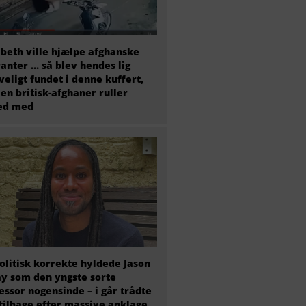
abeth ville hjælpe afghanske
anter … så blev hendes lig
veligt fundet i denne kuffert,
en britisk-afghaner ruller
ted med
olitisk korrekte hyldede Jason
y som den yngste sorte
essor nogensinde – i går trådte
tilbage efter massive anklage