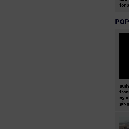
for 
POP
Budw
tran
ny ø
gik 