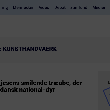
ring
Mennesker
Video
Debat
Samfund
Medier
R: KUNSTHANDVAERK
D
ojesens smilende træabe, der
 dansk national-dyr