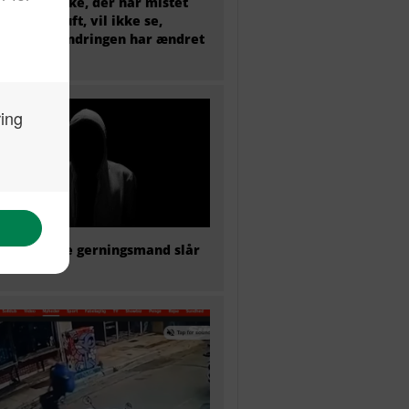
et menneske, der har mistet
sunde fornuft, vil ikke se,
dan indvandringen har ændret
mark
formodede gerningsmand slår
gen