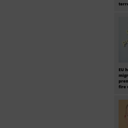
terr
EU h
migr
prem
fire