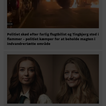
Politiet skød efter farlig flugtbilist og Tingbjerg stod i
flammer – politiet kæmper for at beholde magten i
indvandrertætte område