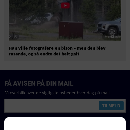
Han ville fotografere en bison – men den blev
rasende, og så endte det helt galt
FÅ AVISEN PÅ DIN MAIL
Få overblik over de vigtigste nyheder hver dag på mail.
REDAKTION