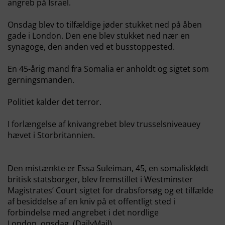
angreb på Israel.
Onsdag blev to tilfældige jøder stukket ned på åben
gade i London. Den ene blev stukket ned nær en
synagoge, den anden ved et busstoppested.
En 45-årig mand fra Somalia er anholdt og sigtet som
gerningsmanden.
Politiet kalder det terror.
I forlængelse af knivangrebet blev trusselsniveauey
hævet i Storbritannien.
Den mistænkte er Essa Suleiman, 45, en somaliskfødt
britisk statsborger, blev fremstillet i Westminster
Magistrates’ Court sigtet for drabsforsøg og et tilfælde
af besiddelse af en kniv på et offentligt sted i
forbindelse med angrebet i det nordlige
London
onsdag. (DailyMail).