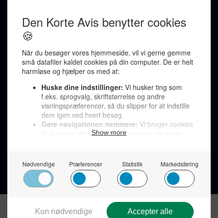
Ralf Pittelkow (ansvarshavende)
Karen Jespersen
Redaktionen kontaktes via mail til
redaktion@denkorteavis.dk
Telefonsvarer 20 30 10 96
Von Ostensgade 22, 2791 Dragør
LINKS
Tidligere aviser >
Om os >
Støt Den Korte Avis >
Jobannoncer >
Send et læserbrev >
Privatlivspolitik >