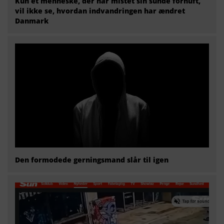
Kun et menneske, der har mistet sin sunde fornuft,
vil ikke se, hvordan indvandringen har ændret
Danmark
Den formodede gerningsmand slår til igen