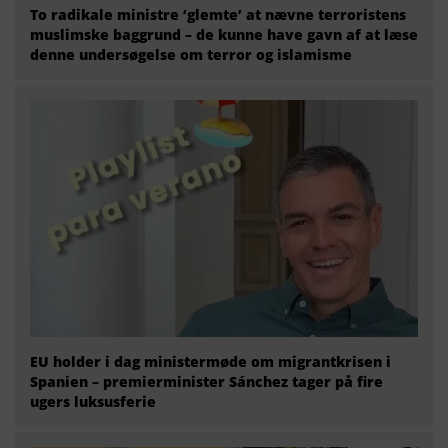
To radikale ministre ‘glemte’ at nævne terroristens
muslimske baggrund – de kunne have gavn af at læse
denne undersøgelse om terror og islamisme
EU holder i dag ministermøde om migrantkrisen i
Spanien – premierminister Sánchez tager på fire
ugers luksusferie