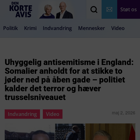
Støt os
Politik
Krimi
Indvandring
Mennesker
Video
Debat
Samfund
Medier
Livsstil
Uhyggelig antisemitisme i England:
Somalier anholdt for at stikke to
jøder ned på åben gade – politiet
kalder det terror og hæver
trusselsniveauet
maj 2, 2026
Indvandring
Video