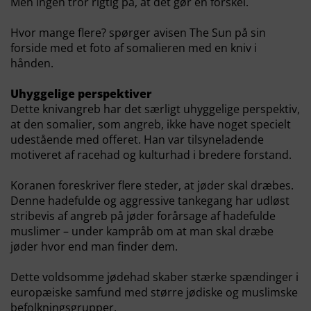
Men ingen tror rigtig på, at det gør en forskel.
Hvor mange flere? spørger avisen The Sun på sin
forside med et foto af somalieren med en kniv i
hånden.
Uhyggelige perspektiver
Dette knivangreb har det særligt uhyggelige perspektiv,
at den somalier, som angreb, ikke have noget specielt
udestående med offeret. Han var tilsyneladende
motiveret af racehad og kulturhad i bredere forstand.
Koranen foreskriver flere steder, at jøder skal dræbes.
Denne hadefulde og aggressive tankegang har udløst
stribevis af angreb på jøder forårsage af hadefulde
muslimer – under kampråb om at man skal dræbe
jøder hvor end man finder dem.
Dette voldsomme jødehad skaber stærke spændinger i
europæiske samfund med større jødiske og muslimske
befolkningsgrupper.