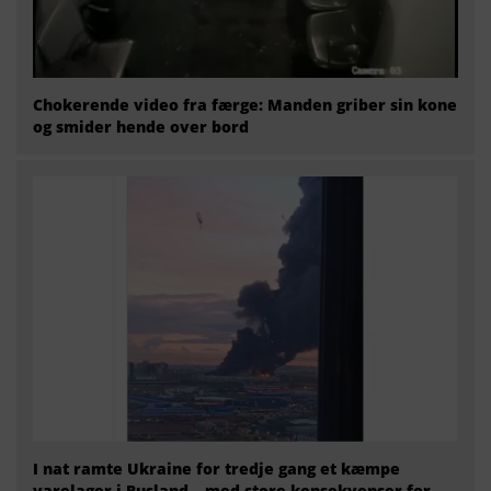
Chokerende video fra færge: Manden griber sin kone
og smider hende over bord
I nat ramte Ukraine for tredje gang et kæmpe
varelager i Rusland – med store konsekvenser for