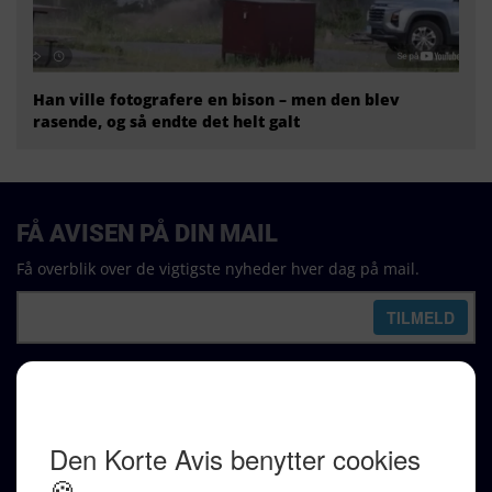
Han ville fotografere en bison – men den blev
rasende, og så endte det helt galt
FÅ AVISEN PÅ DIN MAIL
Få overblik over de vigtigste nyheder hver dag på mail.
REDAKTION
Ralf Pittelkow (ansvarshavende)
Karen Jespersen
Redaktionen kontaktes via mail til