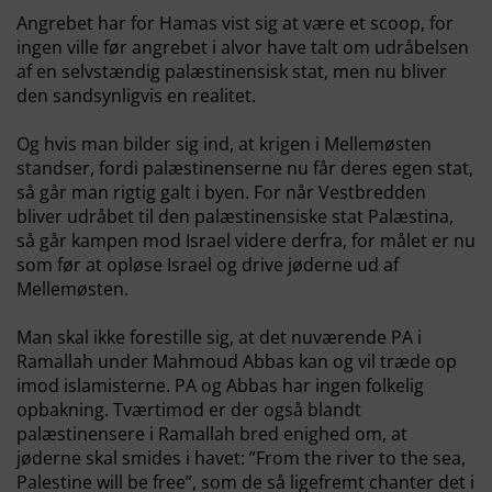
Angrebet har for Hamas vist sig at være et scoop, for
ingen ville før angrebet i alvor have talt om udråbelsen
af en selvstændig palæstinensisk stat, men nu bliver
den sandsynligvis en realitet.
Og hvis man bilder sig ind, at krigen i Mellemøsten
standser, fordi palæstinenserne nu får deres egen stat,
så går man rigtig galt i byen. For når Vestbredden
bliver udråbet til den palæstinensiske stat Palæstina,
så går kampen mod Israel videre derfra, for målet er nu
som før at opløse Israel og drive jøderne ud af
Mellemøsten.
Man skal ikke forestille sig, at det nuværende PA i
Ramallah under Mahmoud Abbas kan og vil træde op
imod islamisterne. PA og Abbas har ingen folkelig
opbakning. Tværtimod er der også blandt
palæstinensere i Ramallah bred enighed om, at
jøderne skal smides i havet: ”From the river to the sea,
Palestine will be free”, som de så ligefremt chanter det i