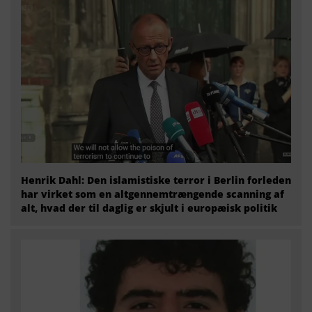
Henrik Dahl: Den islamistiske terror i Berlin forleden
har virket som en altgennemtrængende scanning af
alt, hvad der til daglig er skjult i europæisk politik