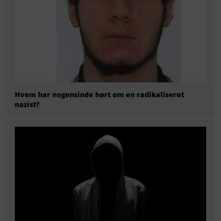
Hvem har nogensinde hørt om en radikaliseret
nazist?