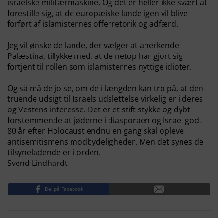
israelske militærmaskine. Og det er heller ikke svært at
forestille sig, at de europæiske lande igen vil blive
forført af islamisternes offerretorik og adfærd.
Jeg vil ønske de lande, der vælger at anerkende
Palæstina, tillykke med, at de netop har gjort sig
fortjent til rollen som islamisternes nyttige idioter.
Og så må de jo se, om de i længden kan tro på, at den
truende udsigt til Israels udslettelse virkelig er i deres
og Vestens interesse. Det er et stift stykke og dybt
forstemmende at jøderne i diasporaen og Israel godt
80 år efter Holocaust endnu en gang skal opleve
antisemitismens modbydeligheder. Men det synes de
tilsyneladende er i orden.
Svend Lindhardt
Del på Facebook