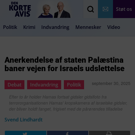
Støt os
Politik
Krimi
Indvandring
Mennesker
Video
Debat
Samfund
Medier
Livsstil
Anerkendelse af staten Palæstina
baner vejen for Israels udslettelse
september 30, 2025
Debat
Indvandring
Politik
Efter to år holder Hamas fortsat gidsler gidslfoto fra
terrororganisationen Hamas' kropskamera af israelske gidsler,
der bliver holdt fanget, frigivet med de pårørendes tilladelse
Svend Lindhardt