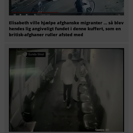
Elisabeth ville hjælpe afghanske migranter … så blev
hendes lig angiveligt fundet i denne kuffert, som en
britisk-afghaner ruller afsted med