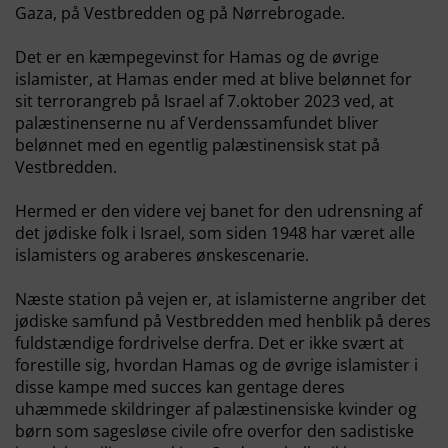
Gaza, på Vestbredden og på Nørrebrogade.
Det er en kæmpegevinst for Hamas og de øvrige
islamister, at Hamas ender med at blive belønnet for
sit terrorangreb på Israel af 7.oktober 2023 ved, at
palæstinenserne nu af Verdenssamfundet bliver
belønnet med en egentlig palæstinensisk stat på
Vestbredden.
Hermed er den videre vej banet for den udrensning af
det jødiske folk i Israel, som siden 1948 har været alle
islamisters og araberes ønskescenarie.
Næste station på vejen er, at islamisterne angriber det
jødiske samfund på Vestbredden med henblik på deres
fuldstændige fordrivelse derfra. Det er ikke svært at
forestille sig, hvordan Hamas og de øvrige islamister i
disse kampe med succes kan gentage deres
uhæmmede skildringer af palæstinensiske kvinder og
børn som sagesløse civile ofre overfor den sadistiske