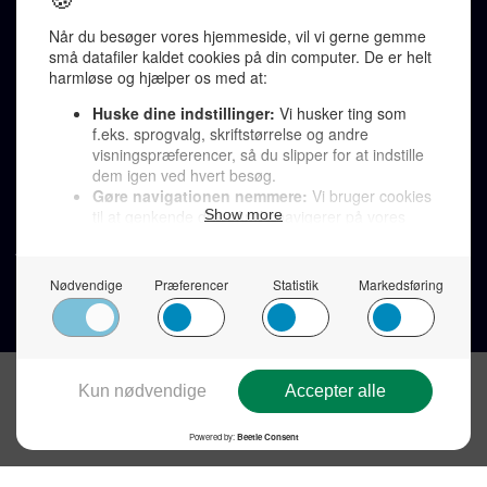
redaktion@denkorteavis.dk
Telefonsvarer 20 30 10 96
Von Ostensgade 22, 2791 Dragør
LINKS
Tidligere aviser >
Om os >
Støt Den Korte Avis >
Jobannoncer >
Send et læserbrev >
Privatlivspolitik >