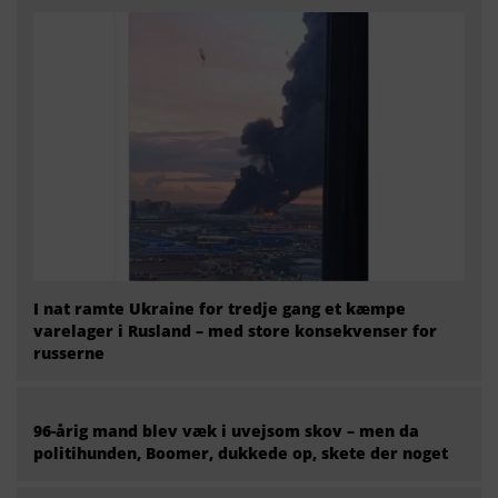
I nat ramte Ukraine for tredje gang et kæmpe
varelager i Rusland – med store konsekvenser for
russerne
96-årig mand blev væk i uvejsom skov – men da
politihunden, Boomer, dukkede op, skete der noget