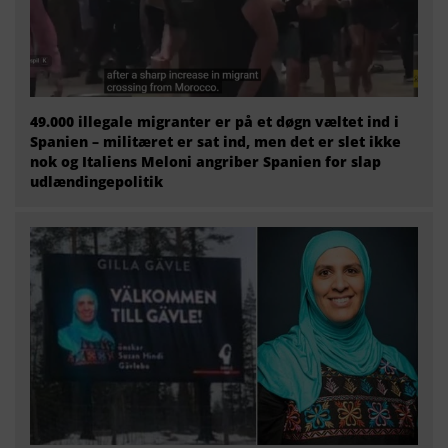
49.000 illegale migranter er på et døgn væltet ind i
Spanien – militæret er sat ind, men det er slet ikke
nok og Italiens Meloni angriber Spanien for slap
udlændingepolitik