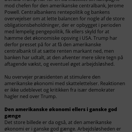
mod chefen for den amerikanske centralbank, Jerome
Powell. Centralbankens rentepolitik og bankens
overvejelser om at lette balancen for nogle af de store
obligationsbeholdninger, der er opbygget i perioden
med lempelig pengepolitik, fik ellers skyld for at
hæmme det økonomiske opsving i USA. Trump har
derfor presset på for at få den amerikanske
centralbank til at sætte renten markant ned, men
banken har udtalt, at den afventer mere sikre tegn på
aftagende vækst, og eventuel øget arbejdsløshed.
Nu overvejer præsidenten at stimulere den
amerikanske økonomi med skattelettelser. Reaktionen
er ikke udeblevet og kritikken fra især demokrater
hagler ned over Trump.
Den amerikanske økonomi ellers i ganske god
gænge
Det store billede er da også, at den amerikanske
økonomi er i ganske god gænge. Arbejdsløsheden er