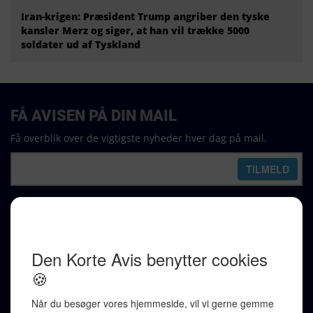
Iran-krigen: Præsident Trump angriber den tyske
kansler Merz og siger, at han vil trække 5000
soldater ud af Tyskland
FÅ AVISEN PÅ DIN MAIL
Få overblik over de vigtigste nyheder hver dag på mail.
REDAKTION
Ralf Pittelkow (ansvarshavende)
Karen Jespersen
Redaktionen kontaktes via mail til
redaktion@denkorteavis.dk
Telefonsvarer 20 30 10 96