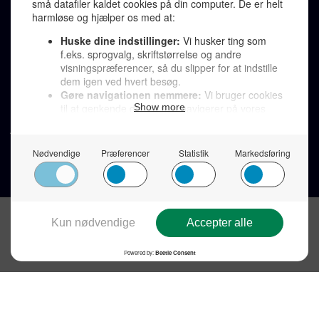
Von Ostensgade 22, 2791 Dragør
LINKS
Tidligere aviser >
Om os >
Støt Den Korte Avis >
Jobannoncer >
Send et læserbrev >
Privatlivspolitik >