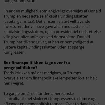
budgetunderskud.
En anden mulighed, som angiveligt overvejes af Donald
Trump en nedsættelse af kapitalvindingsskatten
(capital gains tax). Det er især relativt velhavende
investorer, der vil have gavn af en nedsættelse af
kapitalvindingsskatten, og en præsidentiel nedsættelse
ville givet blive anfægtet ved domstolene. Donald
Trump har tilkendegivet, at han er bemyndiget ti at
justere kapitalvindingsskatten uden at spørge
Kongressen.
Bør finanspolitikken tage over fra
pengepolitikken?
Trods kritikken må det medgives, at Trumps
overvejelser om finanspolitiske lempelser ikke er helt
hen i vejret.
To gange om året står den amerikanske
centralbankchef skoleret i Kongressens to kamre og
aflægger en pengepolitisk rapport. Over to dage bliver