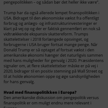
pengepolitikken – og sådan bør det heller ikke være”.
Trump har da også allerede lempet finanspolitikken i
USA. Bidraget til den økonomiske vækst fra offentligt
forbrug og anlægs- og infrastrukturinvesteringer er
klart på vej op og der er faktisk gennemført en nok så
vidtrækkende ekspansiv skattereform. Trumps
skattelettelser i 2018 forlængede opsvinget, og
forbrugerne i USA bruger fortsat mange penge. Når
Donald Trump er så optaget af fortsat vækst i den
amerikanske økonomi hænger det naturligvis sammen
med hans muligheder for genvalg i 2020. Præsidentens
signaler om, at flere skattelettelser måske er på vej i
2020, bidrager til en positiv stemning på Wall Street og
til at holde økonomien oppe og øge sandsynligheden
for hans genvalg.
Hvad med finanspolitikken i Europa?
Den amerikanske diskussion om pengepolitik versus
finanspolitik er om muligt endnu mere relevant i