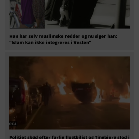
Han har selv muslimske rødder og nu siger han:
“Islam kan ikke integreres i Vesten”
Politiet skød efter farlig flugtbilist og Tingbjerg stod i