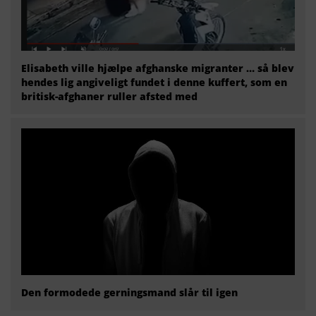
Elisabeth ville hjælpe afghanske migranter … så blev
hendes lig angiveligt fundet i denne kuffert, som en
britisk-afghaner ruller afsted med
Den formodede gerningsmand slår til igen