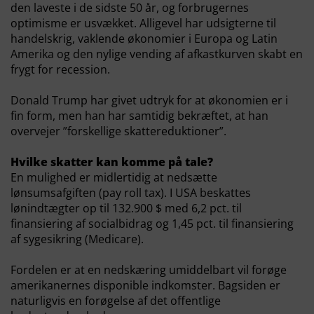
den laveste i de sidste 50 år, og forbrugernes
optimisme er usvækket. Alligevel har udsigterne til
handelskrig, vaklende økonomier i Europa og Latin
Amerika og den nylige vending af afkastkurven skabt en
frygt for recession.
Donald Trump har givet udtryk for at økonomien er i
fin form, men han har samtidig bekræftet, at han
overvejer ”forskellige skattereduktioner”.
Hvilke skatter kan komme på tale?
En mulighed er midlertidig at nedsætte
lønsumsafgiften (pay roll tax). I USA beskattes
lønindtægter op til 132.900 $ med 6,2 pct. til
finansiering af socialbidrag og 1,45 pct. til finansiering
af sygesikring (Medicare).
Fordelen er at en nedskæring umiddelbart vil forøge
amerikanernes disponible indkomster. Bagsiden er
naturligvis en forøgelse af det offentlige