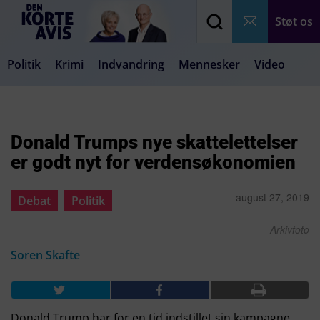
Støt os
Politik
Krimi
Indvandring
Mennesker
Video
Debat
Samfund
Medier
Livsstil
Donald Trumps nye skattelettelser
er godt nyt for verdensøkonomien
august 27, 2019
Debat
Politik
Arkivfoto
Soren Skafte
Donald Trump har for en tid indstillet sin kampagne