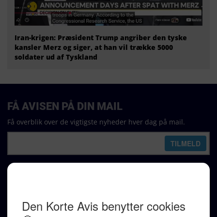
Iran-krigen: Præsident Trump angriber den tyske
kansler Merz og siger, at han vil trække 5000
soldater ud af Tyskland
FÅ AVISEN PÅ DIN MAIL
Få overblik over de vigtigste nyheder hver dag på mail.
REDAKTION
Ralf Pittelkow (ansvarshavende)
Karen Jespersen
Redaktionen kontaktes via mail til