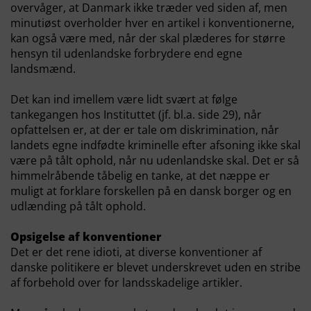
overvåger, at Danmark ikke træder ved siden af, men
minutiøst overholder hver en artikel i konventionerne,
kan også være med, når der skal plæderes for større
hensyn til udenlandske forbrydere end egne
landsmænd.
Det kan ind imellem være lidt svært at følge
tankegangen hos Instituttet (jf. bl.a. side 29), når
opfattelsen er, at der er tale om diskrimination, når
landets egne indfødte kriminelle efter afsoning ikke skal
være på tålt ophold, når nu udenlandske skal. Det er så
himmelråbende tåbelig en tanke, at det næppe er
muligt at forklare forskellen på en dansk borger og en
udlænding på tålt ophold.
Opsigelse af konventioner
Det er det rene idioti, at diverse konventioner af
danske politikere er blevet underskrevet uden en stribe
af forbehold over for landsskadelige artikler.