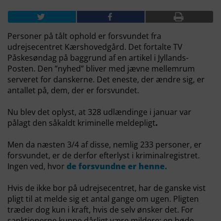
Personer på tålt ophold er forsvundet fra
udrejsecentret Kærshovedgård. Det fortalte TV
Påskesøndag på baggrund af en artikel i Jyllands-
Posten. Den ”nyhed” bliver med jævne mellemrum
serveret for danskerne. Det eneste, der ændre sig, er
antallet på, dem, der er forsvundet.
Nu blev det oplyst, at 328 udlændinge i januar var
pålagt den såkaldt kriminelle meldepligt
.
Men da næsten 3/4 af disse, nemlig 233 personer, er
forsvundet, er de derfor efterlyst i kriminalregistret.
Ingen ved, hvor
de forsvundne er henne.
Hvis de ikke bor på udrejsecentret, har de ganske vist
pligt til at melde sig et antal gange om ugen. Pligten
træder dog kun i kraft, hvis de selv ønsker det. For
sanktionerne kunne dårligt være mildere: en bøde,