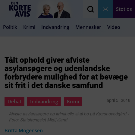
Støt os
Politik
Krimi
Indvandring
Mennesker
Video
Debat
Samfund
Medier
Livsstil
Tålt ophold giver afviste
asylansøgere og udenlandske
forbrydere mulighed for at bevæge
sit frit i det danske samfund
april 5, 2018
Debat
Indvandring
Krimi
Afviste asylansøgere og kriminelle skal bo på Kærshovedgård -
Foto: Statsfængslet Midtjylland
Britta Mogensen