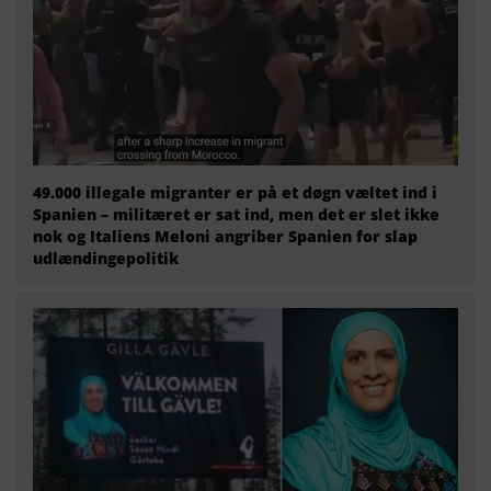
49.000 illegale migranter er på et døgn væltet ind i
Spanien – militæret er sat ind, men det er slet ikke
nok og Italiens Meloni angriber Spanien for slap
udlændingepolitik