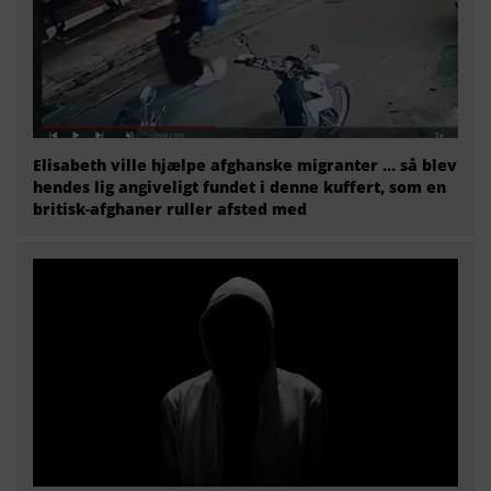
Elisabeth ville hjælpe afghanske migranter … så blev
hendes lig angiveligt fundet i denne kuffert, som en
britisk-afghaner ruller afsted med