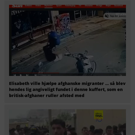
Elisabeth ville hjælpe afghanske migranter … så blev
hendes lig angiveligt fundet i denne kuffert, som en
britisk-afghaner ruller afsted med