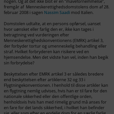
nogen. Og at det ikke blot er en ”mavefornemmelse”,
fremgår af Menneskerettighedsdomstolens dom af 28.
februar 2008 i sagen
Nassim Saadi
mod Italien.
Domstolen udtalte, at en persons opførsel, uanset
hvor uønsket eller farlig den er, ikke kan tages i
betragtning ved vurderingen efter
Menneskerettighedskonventionens (EMRK) artikel 3,
der forbyder tortur og umenneskelig behandling eller
straf. Hvilket forbryderen kan risikere ved en
hjemsendelse. Men det vidste han vel, inden han begik
sin forbrydelse?
Beskyttelsen efter EMRK artikel 3 er således bredere
end beskyttelsen efter artiklerne 32 og 33 i
Flygtningekonventionen. I henhold til disse artikler kan
en flygtning nemlig udvises, hvis han er til fare for den
nationale sikkerhed eller den offentlige orden,
henholdsvis hvis han med rimelig grund må anses for
en fare for det lands sikkerhed, i hvilket han befinder
sig, eller som efter en endelig dom for en særlig farlig