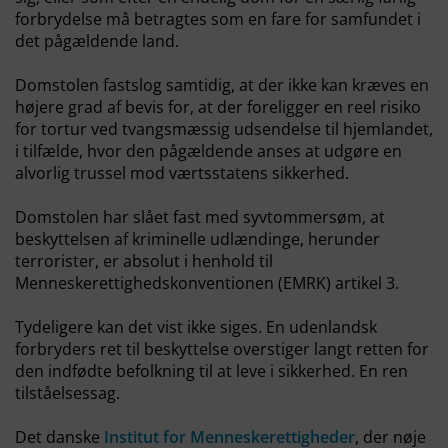
forbrydelse må betragtes som en fare for samfundet i
det pågældende land.
Domstolen fastslog samtidig, at der ikke kan kræves en
højere grad af bevis for, at der foreligger en reel risiko
for tortur ved tvangsmæssig udsendelse til hjemlandet,
i tilfælde, hvor den pågældende anses at udgøre en
alvorlig trussel mod værtsstatens sikkerhed.
Domstolen har slået fast med syvtommersøm, at
beskyttelsen af kriminelle udlændinge, herunder
terrorister, er absolut i henhold til
Menneskerettighedskonventionen (EMRK) artikel 3.
Tydeligere kan det vist ikke siges. En udenlandsk
forbryders ret til beskyttelse overstiger langt retten for
den indfødte befolkning til at leve i sikkerhed. En ren
tilståelsessag.
Det danske
Institut for Menneskerettigheder
, der nøje