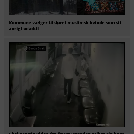
Kommune vælger tilsløret muslimsk kvinde som sit
ansigt udadtil
Chokerende video fra færge: Manden griber sin kone