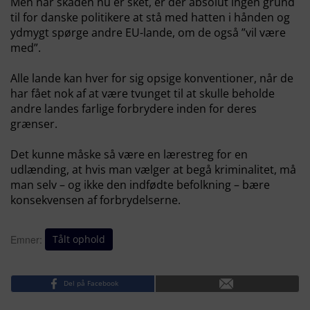
Men når skaden nu er sket, er der absolut ingen grund
til for danske politikere at stå med hatten i hånden og
ydmygt spørge andre EU-lande, om de også ”vil være
med”.
Alle lande kan hver for sig opsige konventioner, når de
har fået nok af at være tvunget til at skulle beholde
andre landes farlige forbrydere inden for deres
grænser.
Det kunne måske så være en lærestreg for en
udlænding, at hvis man vælger at begå kriminalitet, må
man selv – og ikke den indfødte befolkning – bære
konsekvensen af forbrydelserne.
Tålt ophold
Emner:
Del på Facebook