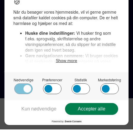
redaktion@denkorteavis.dk
Telefonsvarer 20 30 10 96
Von Ostensgade 22, 2791 Dragør
LINKS
Tidligere aviser >
Om os >
Støt Den Korte Avis >
Jobannoncer >
Send et læserbrev >
Privatlivspolitik >