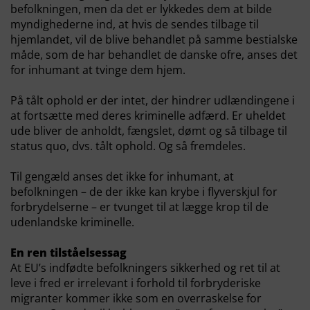
befolkningen, men da det er lykkedes dem at bilde
myndighederne ind, at hvis de sendes tilbage til
hjemlandet, vil de blive behandlet på samme bestialske
måde, som de har behandlet de danske ofre, anses det
for inhumant at tvinge dem hjem.
På tålt ophold er der intet, der hindrer udlændingene i
at fortsætte med deres kriminelle adfærd. Er uheldet
ude bliver de anholdt, fængslet, dømt og så tilbage til
status quo, dvs. tålt ophold. Og så fremdeles.
Til gengæld anses det ikke for inhumant, at
befolkningen – de der ikke kan krybe i flyverskjul for
forbrydelserne – er tvunget til at lægge krop til de
udenlandske kriminelle.
En ren tilståelsessag
At EU’s indfødte befolkningers sikkerhed og ret til at
leve i fred er irrelevant i forhold til forbryderiske
migranter kommer ikke som en overraskelse for