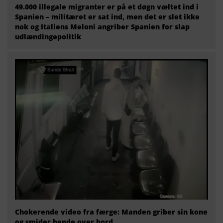
49.000 illegale migranter er på et døgn væltet ind i
Spanien – militæret er sat ind, men det er slet ikke
nok og Italiens Meloni angriber Spanien for slap
udlændingepolitik
Chokerende video fra færge: Manden griber sin kone
og smider hende over bord