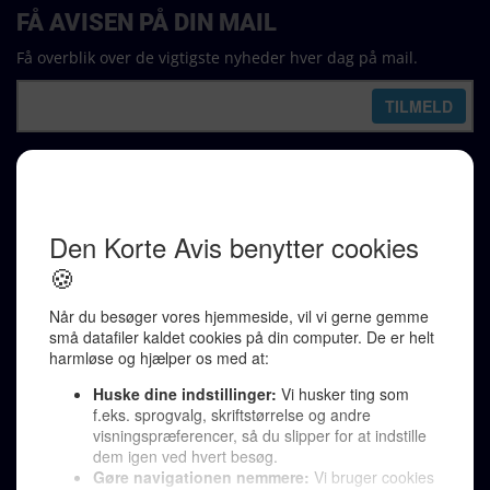
FÅ AVISEN PÅ DIN MAIL
Få overblik over de vigtigste nyheder hver dag på mail.
REDAKTION
Ralf Pittelkow (ansvarshavende)
Karen Jespersen
Redaktionen kontaktes via mail til
redaktion@denkorteavis.dk
Telefonsvarer 20 30 10 96
Von Ostensgade 22, 2791 Dragør
LINKS
Tidligere aviser >
Om os >