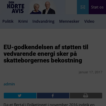
Støt os
Politik
Krimi
Indvandring
Mennesker
Video
Debat
Samfund
Medier
Livsstil
EU-godkendelsen af støtten til
vedvarende energi sker på
skatteborgernes bekostning
januar 17, 2017
admin
Da et flertal i Folketinget i november 2016 indgik en