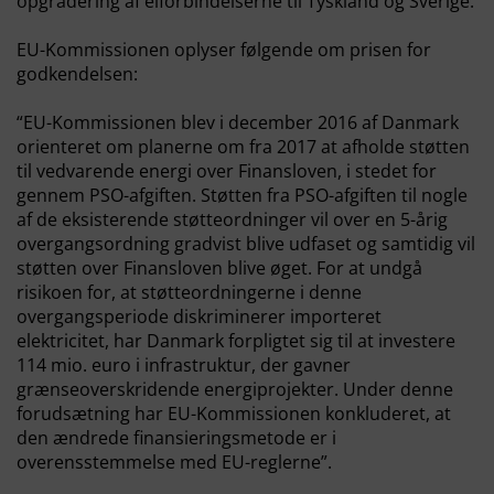
opgradering af elforbindelserne til Tyskland og Sverige.
EU-Kommissionen oplyser følgende om prisen for
godkendelsen:
“EU-Kommissionen blev i december 2016 af Danmark
orienteret om planerne om fra 2017 at afholde støtten
til vedvarende energi over Finansloven, i stedet for
gennem PSO-afgiften. Støtten fra PSO-afgiften til nogle
af de eksisterende støtteordninger vil over en 5-årig
overgangsordning gradvist blive udfaset og samtidig vil
støtten over Finansloven blive øget. For at undgå
risikoen for, at støtteordningerne i denne
overgangsperiode diskriminerer importeret
elektricitet, har Danmark forpligtet sig til at investere
114 mio. euro i infrastruktur, der gavner
grænseoverskridende energiprojekter. Under denne
forudsætning har EU-Kommissionen konkluderet, at
den ændrede finansieringsmetode er i
overensstemmelse med EU-reglerne”.