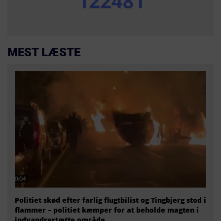
MEST LÆSTE
Politiet skød efter farlig flugtbilist og Tingbjerg stod i
flammer – politiet kæmper for at beholde magten i
indvandrertætte område