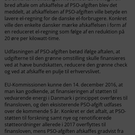
bred aftale om afskaffelse af PSO-afgiften blev det
meddelt, at afskaffelsen af PSO-afgiften ville betyde en
lavere el-regning for de danske el-forbrugere. Konkret
ville den enkelte dansker mærke afskaffelsen i form af
en reduceret el-regning som følge af en reduktion på
20 øre per kilowatt-time.
Udfasningen af PSO-afgiften betød ifølge aftalen, at
udgifterne til den grønne omstilling skulle finansieres
ved at hæve bundskatten, reducere den grønne check
og ved at afskaffe en pulje til erhvervslivet.
EU-Kommissionen kunne den 14. december 2016, at
man kan godkende, at finansieringen af støtten til
vedvarende energi i Danmark i princippet overføres til
finansloven, og den eksisterende PSO-afgift udfases
over de kommende 5 år. Konkret er det aftalt, at PSO-
støtten til forskning samt nye og renotificerede
støtteordninger allerede i 2017 overflyttes til
finansloven, mens PSO-afgiften afskaffes gradvist fra