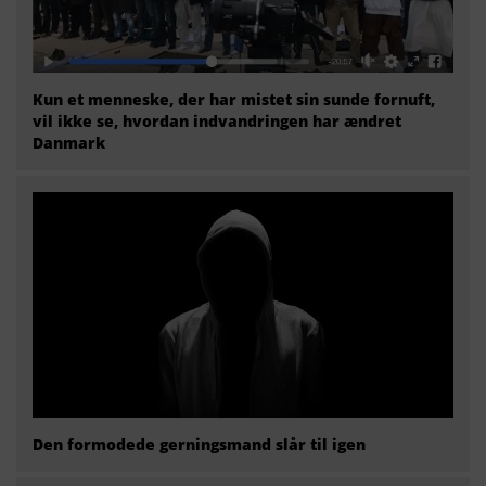
Kun et menneske, der har mistet sin sunde fornuft,
vil ikke se, hvordan indvandringen har ændret
Danmark
Den formodede gerningsmand slår til igen