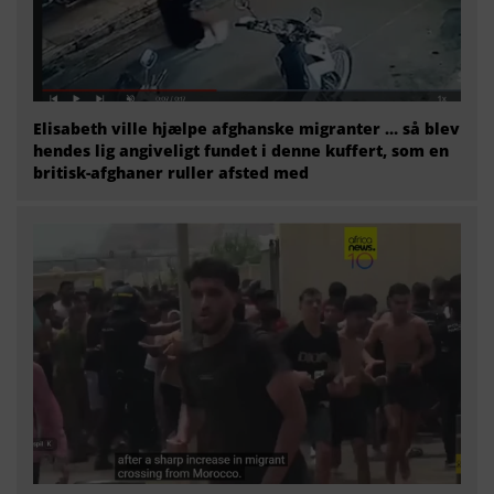
Elisabeth ville hjælpe afghanske migranter … så blev
hendes lig angiveligt fundet i denne kuffert, som en
britisk-afghaner ruller afsted med