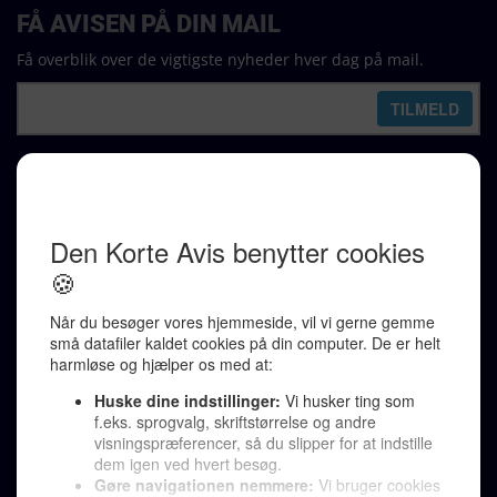
FÅ AVISEN PÅ DIN MAIL
Få overblik over de vigtigste nyheder hver dag på mail.
REDAKTION
Ralf Pittelkow (ansvarshavende)
Karen Jespersen
Redaktionen kontaktes via mail til
redaktion@denkorteavis.dk
Telefonsvarer 20 30 10 96
Von Ostensgade 22, 2791 Dragør
LINKS
Tidligere aviser >
Om os >