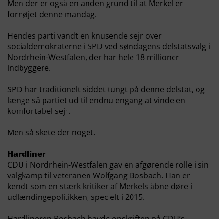
Men der er også en anden grund til at Merkel er
fornøjet denne mandag.
Hendes parti vandt en knusende sejr over
socialdemokraterne i SPD ved søndagens delstatsvalg i
Nordrhein-Westfalen, der har hele 18 millioner
indbyggere.
SPD har traditionelt siddet tungt på denne delstat, og
længe så partiet ud til endnu engang at vinde en
komfortabel sejr.
Men så skete der noget.
Hardliner
CDU i Nordrhein-Westfalen gav en afgørende rolle i sin
valgkamp til veteranen Wolfgang Bosbach. Han er
kendt som en stærk kritiker af Merkels åbne døre i
udlændingepolitikken, specielt i 2015.
Hardlineren Bosbach havde opskriften på CDU’s