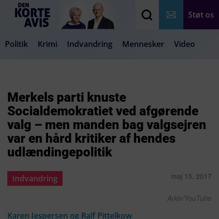
Støt os
Politik
Krimi
Indvandring
Mennesker
Video
Debat
Samfund
Medier
Livsstil
Merkels parti knuste
Socialdemokratiet ved afgørende
valg – men manden bag valgsejren
var en hård kritiker af hendes
udlændingepolitik
maj 15, 2017
Indvandring
Arkiv/YouTube
Karen Jespersen og Ralf Pittelkow