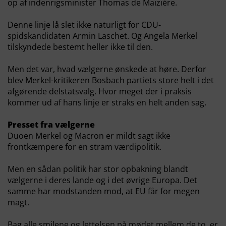
op af indenrigsminister Thomas de Maizière.
Denne linje lå slet ikke naturligt for CDU-
spidskandidaten Armin Laschet. Og Angela Merkel
tilskyndede bestemt heller ikke til den.
Men det var, hvad vælgerne ønskede at høre. Derfor
blev Merkel-kritikeren Bosbach partiets store helt i det
afgørende delstatsvalg. Hvor meget der i praksis
kommer ud af hans linje er straks en helt anden sag.
Presset fra vælgerne
Duoen Merkel og Macron er mildt sagt ikke
frontkæmpere for en stram værdipolitik.
Men en sådan politik har stor opbakning blandt
vælgerne i deres lande og i det øvrige Europa. Det
samme har modstanden mod, at EU får for megen
magt.
Bag alle smilene og lettelsen på mødet mellem de to, er