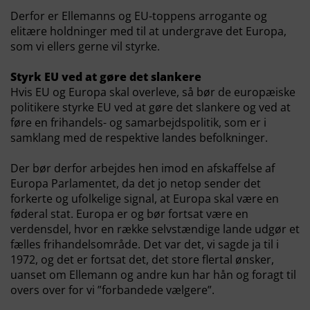
Derfor er Ellemanns og EU-toppens arrogante og
elitære holdninger med til at undergrave det Europa,
som vi ellers gerne vil styrke.
Styrk EU ved at gøre det slankere
Hvis EU og Europa skal overleve, så bør de europæiske
politikere styrke EU ved at gøre det slankere og ved at
føre en frihandels- og samarbejdspolitik, som er i
samklang med de respektive landes befolkninger.
Der bør derfor arbejdes hen imod en afskaffelse af
Europa Parlamentet, da det jo netop sender det
forkerte og ufolkelige signal, at Europa skal være en
føderal stat. Europa er og bør fortsat være en
verdensdel, hvor en række selvstændige lande udgør et
fælles frihandelsområde. Det var det, vi sagde ja til i
1972, og det er fortsat det, det store flertal ønsker,
uanset om Ellemann og andre kun har hån og foragt til
overs over for vi ”forbandede vælgere”.