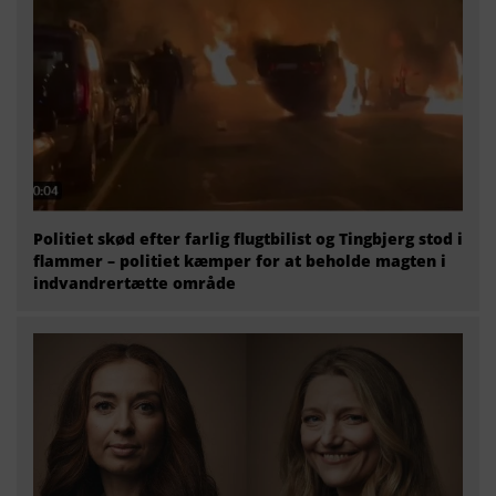
Politiet skød efter farlig flugtbilist og Tingbjerg stod i
flammer – politiet kæmper for at beholde magten i
indvandrertætte område