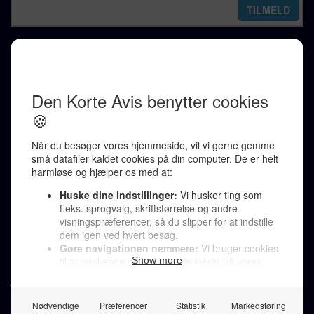
REDAKTION
Ralf Pittelkow (ansvarshavende)
Karen Jespersen
Redaktionen kontaktes via mail til
redaktion@denkorteavis.dk
Telefonsvarer 20 30 10 96
Von Ostensgade 22, 2791 Dragør
LINKS
Tidligere aviser >
Om os >
Støt Den Korte Avis >
Jobannoncer >
Send et læserbrev >