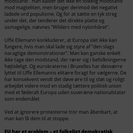
modstand”. Han kalder det ikke en folkelig modstand
mod magteliten, men bruger derimod det negativt
ladede ord populisme. Og for at sætte en tyk streg
under det, der tenderer det direkte platte og
usmagelige, nævnes ”Wilders med nylonhåret”.
Uffe Ellemann konkluderer, at Europa slet ikke kan
fungere, hvis man skal lade sig styre af ”den slags
naragtige demonstrationer”. Man kan ganske enkelt
ikke tage den modstand, der rører sig i befolkningerne
højtideligt. Og eurokraterne i Bruxelles har desværre
lyttet til Uffe Ellemanns elitære foragt for vælgerne. De
har konsekvent vendt det døve øre til og støt og roligt
arbejdet videre mod en stadig tættere politisk union
med et føderalt Europa uden suveræne nationalstater
som endemålet.
Ved at ignorere protesterne tror man åbenbart, at
man kan få dem til at stoppe.
EU har et problem – et folkeligt demokratisk