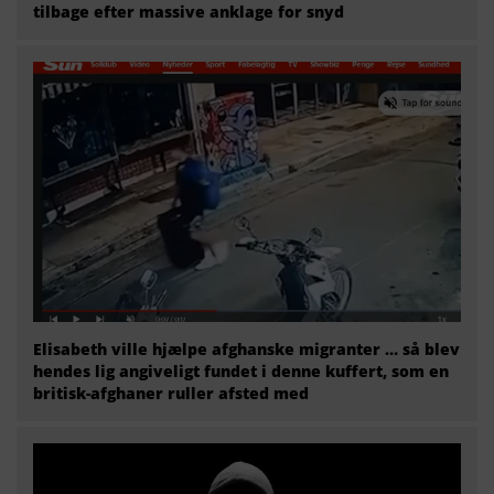
tilbage efter massive anklage for snyd
Elisabeth ville hjælpe afghanske migranter … så blev
hendes lig angiveligt fundet i denne kuffert, som en
britisk-afghaner ruller afsted med