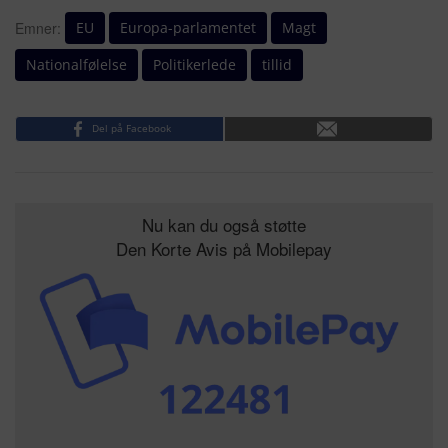
EU
Europa-parlamentet
Magt
Emner:
Nationalfølelse
Politikerlede
tillid
Del på Facebook
Nu kan du også støtte
Den Korte Avis på Mobilepay