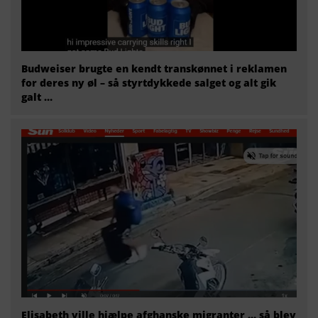
Budweiser brugte en kendt transkønnet i reklamen
for deres ny øl – så styrtdykkede salget og alt gik
galt …
Elisabeth ville hjælpe afghanske migranter … så blev