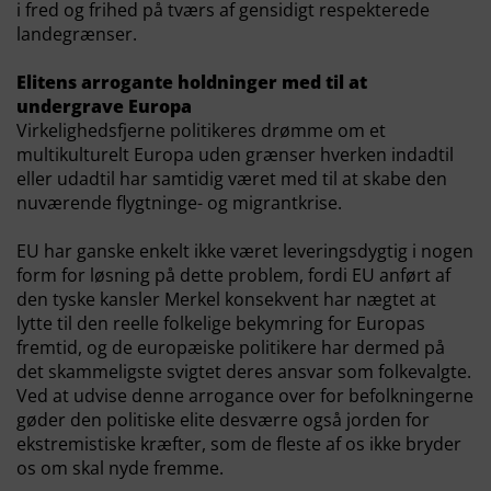
i fred og frihed på tværs af gensidigt respekterede
landegrænser.
Elitens arrogante holdninger med til at
undergrave Europa
Virkelighedsfjerne politikeres drømme om et
multikulturelt Europa uden grænser hverken indadtil
eller udadtil har samtidig været med til at skabe den
nuværende flygtninge- og migrantkrise.
EU har ganske enkelt ikke været leveringsdygtig i nogen
form for løsning på dette problem, fordi EU anført af
den tyske kansler Merkel konsekvent har nægtet at
lytte til den reelle folkelige bekymring for Europas
fremtid, og de europæiske politikere har dermed på
det skammeligste svigtet deres ansvar som folkevalgte.
Ved at udvise denne arrogance over for befolkningerne
gøder den politiske elite desværre også jorden for
ekstremistiske kræfter, som de fleste af os ikke bryder
os om skal nyde fremme.