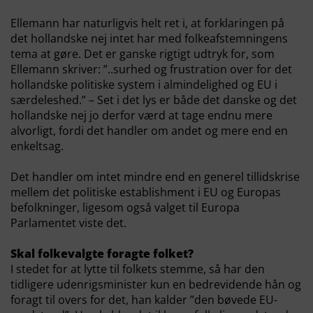
Ellemann har naturligvis helt ret i, at forklaringen på
det hollandske nej intet har med folkeafstemningens
tema at gøre. Det er ganske rigtigt udtryk for, som
Ellemann skriver: ”..surhed og frustration over for det
hollandske politiske system i almindelighed og EU i
særdeleshed.” – Set i det lys er både det danske og det
hollandske nej jo derfor værd at tage endnu mere
alvorligt, fordi det handler om andet og mere end en
enkeltsag.
Det handler om intet mindre end en generel tillidskrise
mellem det politiske establishment i EU og Europas
befolkninger, ligesom også valget til Europa
Parlamentet viste det.
Skal folkevalgte foragte folket?
I stedet for at lytte til folkets stemme, så har den
tidligere udenrigsminister kun en bedrevidende hån og
foragt til overs for det, han kalder ”den bøvede EU-