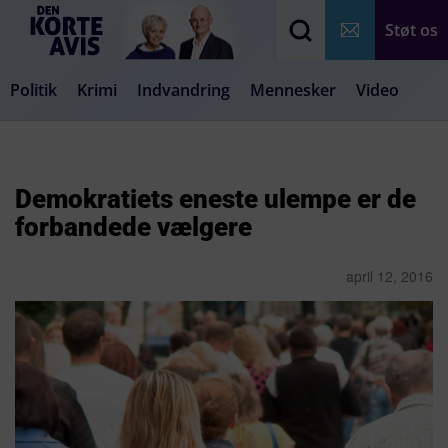
Støt os
Politik
Krimi
Indvandring
Mennesker
Video
Debat
Samfund
Medier
Livsstil
Demokratiets eneste ulempe er de
forbandede vælgere
april 12, 2016