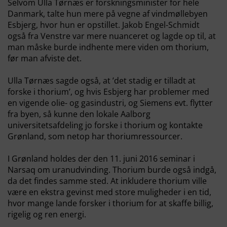
Selvom Ulla Tørnæs er forskningsminister for hele
Danmark, talte hun mere på vegne af vindmøllebyen
Esbjerg, hvor hun er opstillet. Jakob Engel-Schmidt
også fra Venstre var mere nuanceret og lagde op til, at
man måske burde indhente mere viden om thorium,
før man afviste det.
Ulla Tørnæs sagde også, at ’det stadig er tilladt at
forske i thorium’, og hvis Esbjerg har problemer med
en vigende olie- og gasindustri, og Siemens evt. flytter
fra byen, så kunne den lokale Aalborg
universitetsafdeling jo forske i thorium og kontakte
Grønland, som netop har thoriumressourcer.
I Grønland holdes der den 11. juni 2016 seminar i
Narsaq om uranudvinding. Thorium burde også indgå,
da det findes samme sted. At inkludere thorium ville
være en ekstra gevinst med store muligheder i en tid,
hvor mange lande forsker i thorium for at skaffe billig,
rigelig og ren energi.