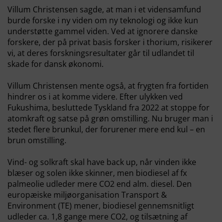
Villum Christensen sagde, at man i et vidensamfund
burde forske i ny viden om ny teknologi og ikke kun
understøtte gammel viden. Ved at ignorere danske
forskere, der på privat basis forsker i thorium, risikerer
vi, at deres forskningsresultater går til udlandet til
skade for dansk økonomi.
Villum Christensen mente også, at frygten fra fortiden
hindrer os i at komme videre. Efter ulykken ved
Fukushima, besluttede Tyskland fra 2022 at stoppe for
atomkraft og satse på grøn omstilling. Nu bruger man i
stedet flere brunkul, der forurener mere end kul – en
brun omstilling.
Vind- og solkraft skal have back up, når vinden ikke
blæser og solen ikke skinner, men biodiesel af fx
palmeolie udleder mere CO2 end alm. diesel. Den
europæiske miljøorganisation Transport &
Environment (TE) mener, biodiesel gennemsnitligt
udleder ca. 1,8 gange mere CO2, og tilsætning af