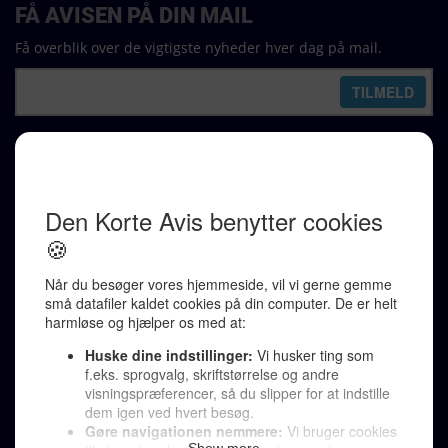
FÅ AVISEN PÅ DIN MAIL
Få overblik over de vigtigste nyheder hver dag på mail.
REDAKTION
Ralf Pittelkow (ansvarshavende)
Karen Jespersen
Redaktionen kontaktes via mail til
redaktion@denkorteavis.dk
Telefonsvarer 20 30 10 96
Von Ostensgade 22, 2791 Dragør
LINKS
Tidligere aviser >
Om os >
Støt Den Korte Avis >