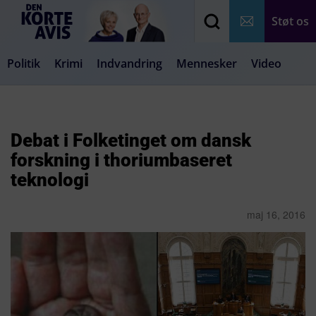
Støt os
Politik
Krimi
Indvandring
Mennesker
Video
Debat
Samfund
Medier
Livsstil
Debat i Folketinget om dansk
forskning i thoriumbaseret
teknologi
maj 16, 2016