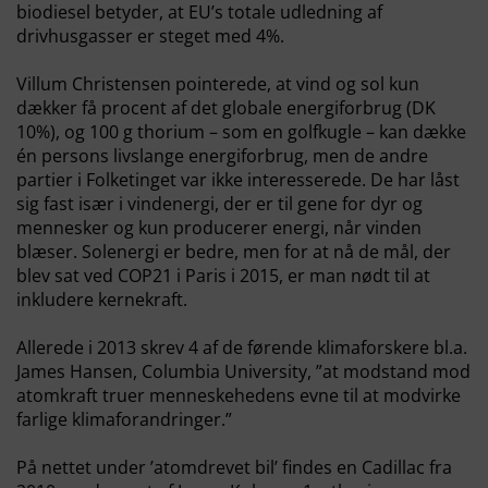
biodiesel betyder, at EU’s totale udledning af
drivhusgasser er steget med 4%.
Villum Christensen pointerede, at vind og sol kun
dækker få procent af det globale energiforbrug (DK
10%), og 100 g thorium – som en golfkugle – kan dække
én persons livslange energiforbrug, men de andre
partier i Folketinget var ikke interesserede. De har låst
sig fast især i vindenergi, der er til gene for dyr og
mennesker og kun producerer energi, når vinden
blæser. Solenergi er bedre, men for at nå de mål, der
blev sat ved COP21 i Paris i 2015, er man nødt til at
inkludere kernekraft.
Allerede i 2013 skrev 4 af de førende klimaforskere bl.a.
James Hansen, Columbia University, ”at modstand mod
atomkraft truer menneskehedens evne til at modvirke
farlige klimaforandringer.”
På nettet under ’atomdrevet bil’ findes en Cadillac fra