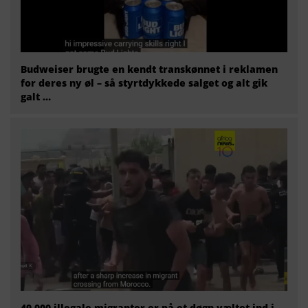
Budweiser brugte en kendt transkønnet i reklamen
for deres ny øl – så styrtdykkede salget og alt gik
galt …
49.000 illegale migranter er på et døgn væltet ind i