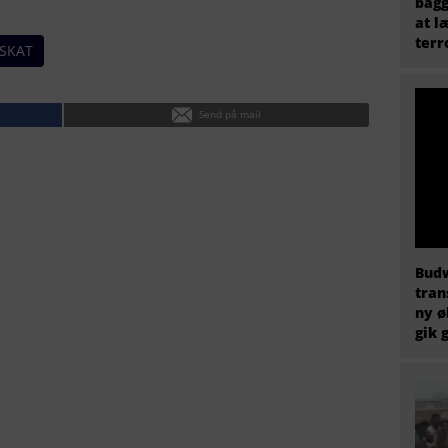
bagg
at l
terr
SKAT
Send på mail
Budw
tran
ny ø
gik 