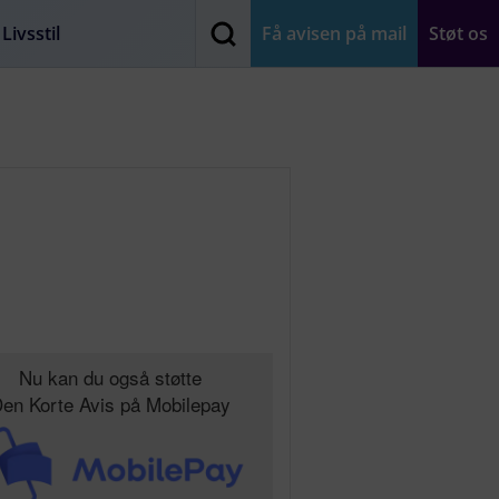
Livsstil
Få avisen på mail
Støt os
Nu kan du også støtte
en Korte Avis på Mobilepay