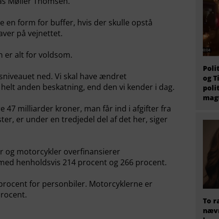
as Møller Thomsen.
 en form for buffer, hvis der skulle opstå
ver på vejnettet.
er alt for voldsom.
Poli
iftsniveauet ned. Vi skal have ændret
og T
en helt anden beskatning, end den vi kender i dag.
poli
magt
 47 milliarder kroner, man får ind i afgifter fra
ter, er under en tredjedel del af det her, siger
er og motorcykler overfinansierer
 med henholdsvis 214 procent og 266 procent.
procent for personbiler. Motorcyklerne er
rocent.
To r
nævn