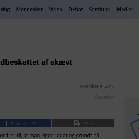
ring
Mennesker
Video
Debat
Samfund
Medier
andbeskattet af skævt
november 8, 2016
Colourbox
D
Del på Facebook
Udskriv
drer til, at man kigger godt og grundt på