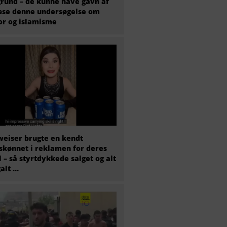
rund – de kunne have gavn af
æse denne undersøgelse om
or og islamisme
eiser brugte en kendt
skønnet i reklamen for deres
l – så styrtdykkede salget og alt
galt …