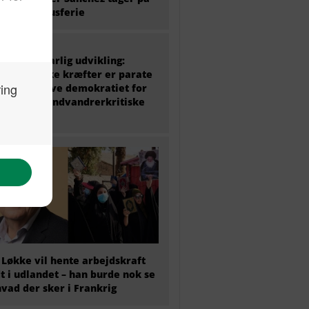
 ugers luksusferie
 politik i farlig udvikling:
ke politiske kræfter er parate
at undergrave demokratiet for
amme det indvandrerkritiske
 Løkke vil hente arbejdskraft
t i udlandet – han burde nok se
hvad der sker i Frankrig