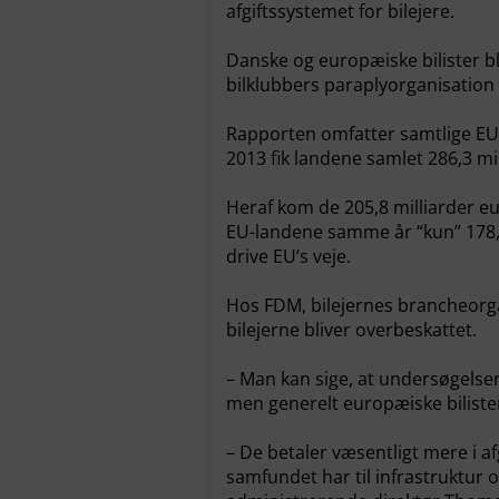
afgiftssystemet for bilejere.
Danske og europæiske bilister bl
bilklubbers paraplyorganisation
Rapporten omfatter samtlige EU-
2013 fik landene samlet 286,3 mill
Heraf kom de 205,8 milliarder eu
EU-landene samme år “kun” 178,4
drive EU’s veje.
Hos FDM, bilejernes brancheorgan
bilejerne bliver overbeskattet.
– Man kan sige, at undersøgelse
men generelt europæiske biliste
– De betaler væsentligt mere i af
samfundet har til infrastruktur o