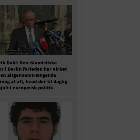
ik Dahl: Den islamistiske
or i Berlin forleden har virket
 en altgennemtrængende
ning af alt, hvad der til daglig
kjult i europæisk politik