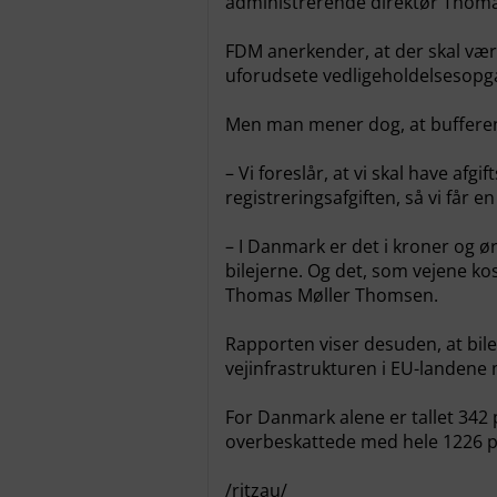
administrerende direktør Thom
FDM anerkender, at der skal være
uforudsete vedligeholdelsesopga
Men man mener dog, at bufferen 
– Vi foreslår, at vi skal have afg
registreringsafgiften, så vi får 
– I Danmark er det i kroner og øre
bilejerne. Og det, som vejene kos
Thomas Møller Thomsen.
Rapporten viser desuden, at bil
vejinfrastrukturen i EU-landene
For Danmark alene er tallet 342 
overbeskattede med hele 1226 p
/ritzau/