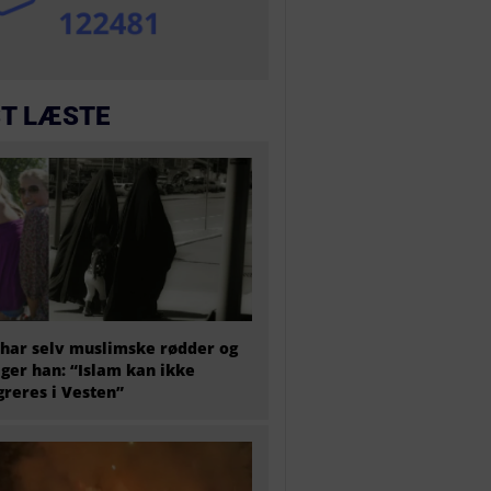
T LÆSTE
har selv muslimske rødder og
iger han: “Islam kan ikke
greres i Vesten”