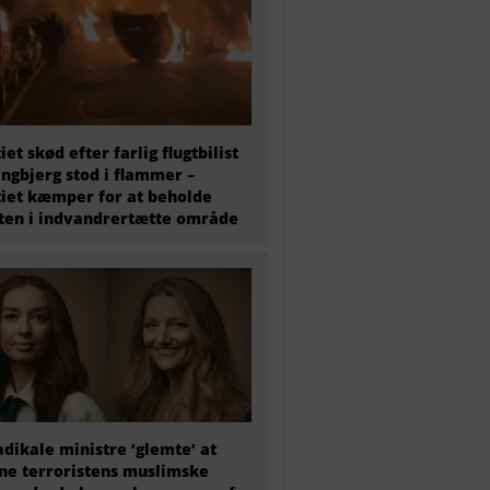
tiet skød efter farlig flugtbilist
ingbjerg stod i flammer –
tiet kæmper for at beholde
en i indvandrertætte område
adikale ministre ‘glemte’ at
e terroristens muslimske