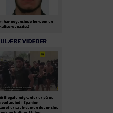
 har nogensinde hørt om en
kaliseret nazist?
ULÆRE VIDEOER
00 illegale migranter er på et
 væltet ind i Spanien –
tæret er sat ind, men det er slet
 nok og Italiens Meloni