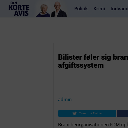
Politik
Krimi
Indvand
Bilister føler sig br
afgiftssystem
admin
Tweet på Twitter
Brancheorganisationen FDM opfor