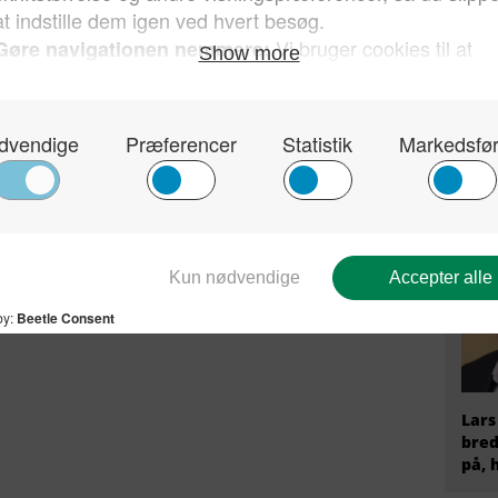
fire
Tysk
Stær
til 
at r
AfD
Lars
bred
på, 