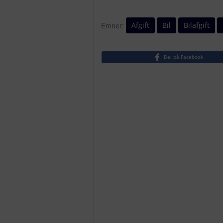
Afgift
Bil
Bilafgift
Emner:
Del på Facebook