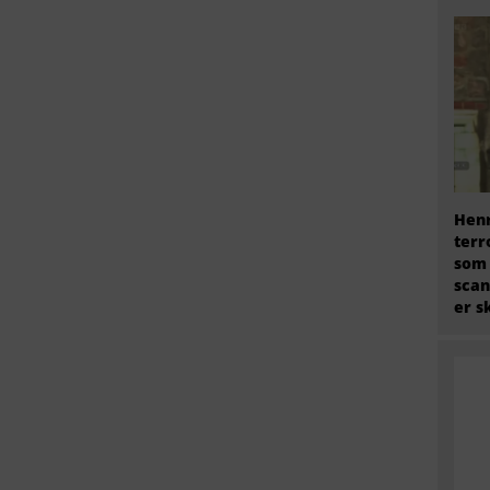
Henr
terr
som
scan
er s