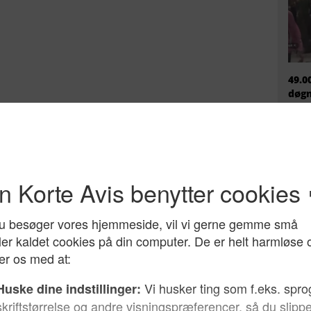
49.0
døgn
mili
ikke
EU h
migr
prem