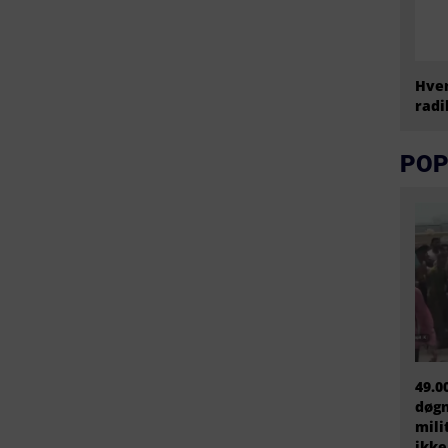
Hvem
radi
POP
49.0
døgn
mili
ikke