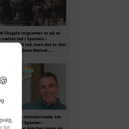
00 illegale migranter er på et
 væltet ind i Spanien –
tæret er sat ind, men det er slet
 nok og Italiens Meloni ...
older i dag ministermøde om
antkrisen i Spanien –
ierminister Sánchez tager på