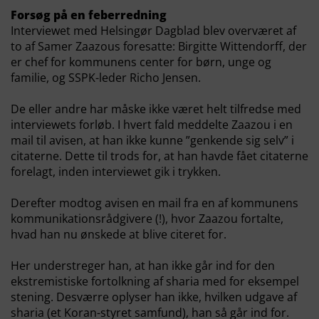
Forsøg på en feberredning
Interviewet med Helsingør Dagblad blev overværet af
to af Samer Zaazous foresatte: Birgitte Wittendorff, der
er chef for kommunens center for børn, unge og
familie, og SSPK-leder Richo Jensen.
De eller andre har måske ikke været helt tilfredse med
interviewets forløb. I hvert fald meddelte Zaazou i en
mail til avisen, at han ikke kunne ”genkende sig selv” i
citaterne. Dette til trods for, at han havde fået citaterne
forelagt, inden interviewet gik i trykken.
Derefter modtog avisen en mail fra en af kommunens
kommunikationsrådgivere (!), hvor Zaazou fortalte,
hvad han nu ønskede at blive citeret for.
Her understreger han, at han ikke går ind for den
ekstremistiske fortolkning af sharia med for eksempel
stening. Desværre oplyser han ikke, hvilken udgave af
sharia (et Koran-styret samfund), han så går ind for.