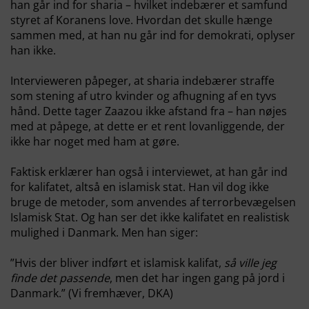
han går ind for sharia – hvilket indebærer et samfund
styret af Koranens love. Hvordan det skulle hænge
sammen med, at han nu går ind for demokrati, oplyser
han ikke.
Intervieweren påpeger, at sharia indebærer straffe
som stening af utro kvinder og afhugning af en tyvs
hånd. Dette tager Zaazou ikke afstand fra – han nøjes
med at påpege, at dette er et rent lovanliggende, der
ikke har noget med ham at gøre.
Faktisk erklærer han også i interviewet, at han går ind
for kalifatet, altså en islamisk stat. Han vil dog ikke
bruge de metoder, som anvendes af terrorbevægelsen
Islamisk Stat. Og han ser det ikke kalifatet en realistisk
mulighed i Danmark. Men han siger:
”Hvis der bliver indført et islamisk kalifat,
så ville jeg
finde det passende
, men det har ingen gang på jord i
Danmark.” (Vi fremhæver, DKA)