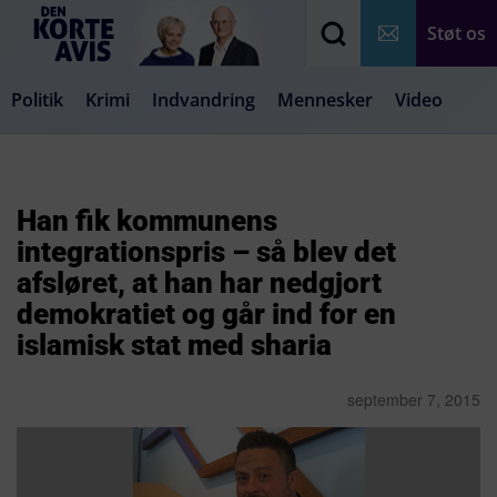
Støt os
Politik
Krimi
Indvandring
Mennesker
Video
Debat
Samfund
Medier
Livsstil
Han fik kommunens
integrationspris – så blev det
afsløret, at han har nedgjort
demokratiet og går ind for en
islamisk stat med sharia
september 7, 2015