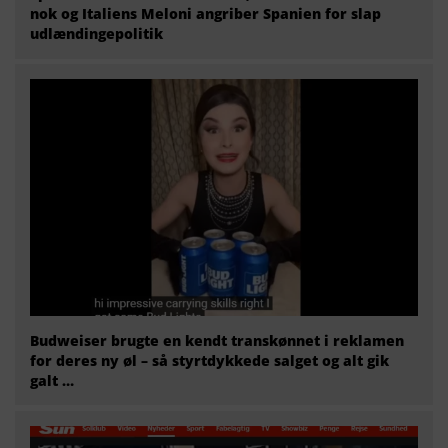
nok og Italiens Meloni angriber Spanien for slap
udlændingepolitik
Budweiser brugte en kendt transkønnet i reklamen
for deres ny øl – så styrtdykkede salget og alt gik
galt …