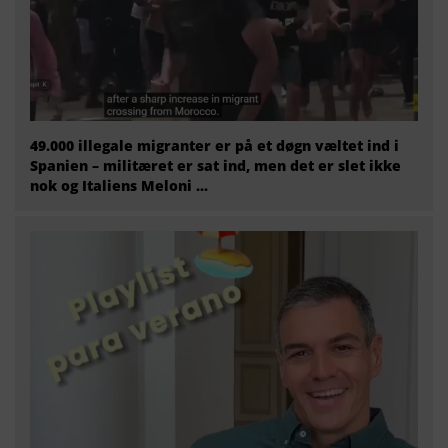
49.000 illegale migranter er på et døgn væltet ind i
Spanien – militæret er sat ind, men det er slet ikke
nok og Italiens Meloni ...