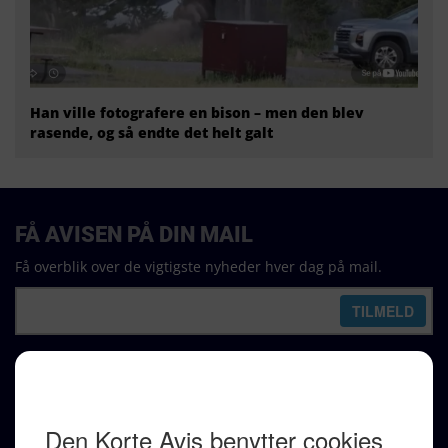
Han ville fotografere en bison – men den blev
rasende, og så endte det helt galt
FÅ AVISEN PÅ DIN MAIL
Få overblik over de vigtigste nyheder hver dag på mail.
REDAKTION
Ralf Pittelkow (ansvarshavende)
Karen Jespersen