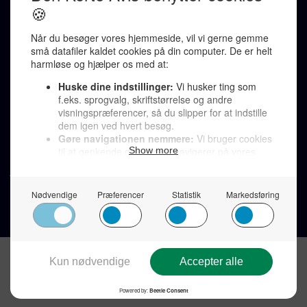
Redaktionen kontaktes via mail til
redaktion@denkorteavis.dk
Telefonsvarer 20 30 10 96
Von Ostensgade 22, 2791 Dragør
LINKS
Tidligere aviser >
Om os >
Støt Den Korte Avis >
Jobannoncer >
Send et læserbrev >
Privatlivspolitik >