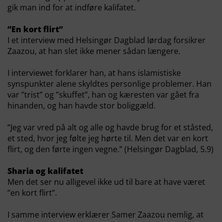
gik man ind for at indføre kalifatet.
”En kort flirt”
I et interview med Helsingør Dagblad lørdag forsikrer
Zaazou, at han slet ikke mener sådan længere.
I interviewet forklarer han, at hans islamistiske
synspunkter alene skyldtes personlige problemer. Han
var ”trist” og ”skuffet”, han og kæresten var gået fra
hinanden, og han havde stor boliggæld.
”Jeg var vred på alt og alle og havde brug for et ståsted,
et sted, hvor jeg følte jeg hørte til. Men det var en kort
flirt, og den førte ingen vegne.” (Helsingør Dagblad, 5.9)
Sharia og kalifatet
Men det ser nu alligevel ikke ud til bare at have været
”en kort flirt”.
I samme interview erklærer Samer Zaazou nemlig, at