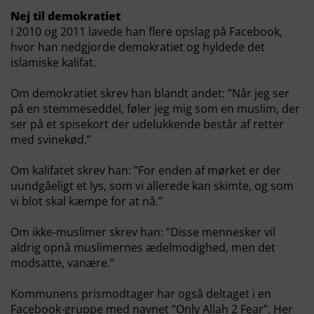
Nej til demokratiet
I 2010 og 2011 lavede han flere opslag på Facebook,
hvor han nedgjorde demokratiet og hyldede det
islamiske kalifat.
Om demokratiet skrev han blandt andet: ”Når jeg ser
på en stemmeseddel, føler jeg mig som en muslim, der
ser på et spisekort der udelukkende består af retter
med svinekød.”
Om kalifatet skrev han: ”For enden af mørket er der
uundgåeligt et lys, som vi allerede kan skimte, og som
vi blot skal kæmpe for at nå.”
Om ikke-muslimer skrev han: ”Disse mennesker vil
aldrig opnå muslimernes ædelmodighed, men det
modsatte, vanære.”
Kommunens prismodtager har også deltaget i en
Facebook-gruppe med navnet ”Only Allah 2 Fear”. Her