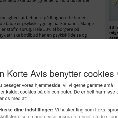
r altid skandale-lignende forhold til, før der
melighed, at beboere på Ringbo ofte har en
at de både er psykisk syge og narkomaner. Mange
EU h
ller stofmisbrug. Hele 33% af borgere på
migr
atriske botilbud har en psykisk lidelse og
prem
gbo bor desuden psykisk syge borgere, som har
fire
e borgmesters totale afvisning af DF’s kritik af
g, at der nu vil ske en lukning af Ringbo.
rgerrepræsentationen i Københavns Kommune og
Narko
psykisk syge
Ringbo
Socialpolitik
Hvem
radi