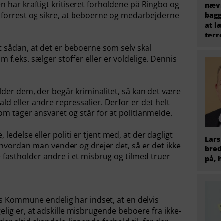
 har kraftigt kritiseret forholdene på Ringbo og
nævn
gå forrest og sikre, at beboerne og medarbejderne
bagg
at l
terr
t sådan, at det er beboerne som selv skal
 f.eks. sælger stoffer eller er voldelige. Dennis
der dem, der begår kriminalitet, så kan det være
ald eller andre repressalier. Derfor er det helt
som tager ansvaret og står for at politianmelde.
edelse eller politi er tjent med, at der dagligt
Lars
hvordan man vender og drejer det, så er det ikke
bred
 fastholder andre i et misbrug og tilmed truer
på, 
ns Kommune endelig har indset, at en delvis
elig er, at adskille misbrugende beboere fra ikke-