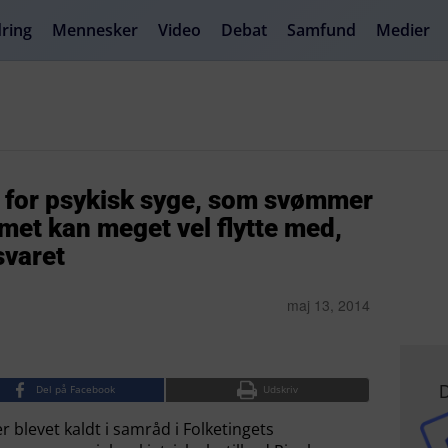
ring
Mennesker
Video
Debat
Samfund
Medier
d for psykisk syge, som svømmer
met kan meget vel flytte med,
svaret
maj 13, 2014
D
Del på Facebook
Udskriv
 blevet kaldt i samråd i Folketingets