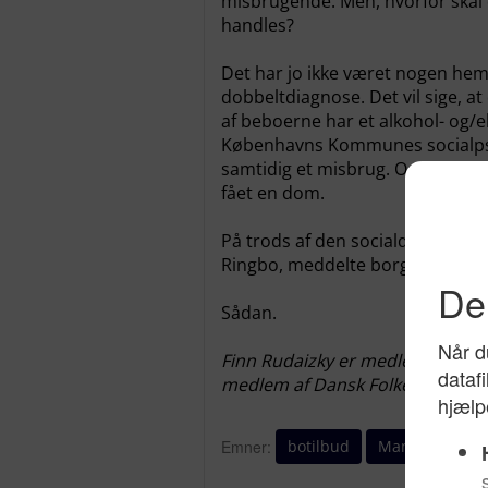
misbrugende. Men, hvorfor skal de
handles?
Det har jo ikke været nogen hem
dobbeltdiagnose. Det vil sige, 
af beboerne har et alkohol- og/e
Københavns Kommunes socialpsyki
samtidig et misbrug. Og på Rin
fået en dom.
På trods af den socialdemokratisk
Ringbo, meddelte borgmesteren do
Sådan.
Finn Rudaizky er medlem af Bo
medlem af Dansk Folkeparti
botilbud
Manu Sareen
Emner: