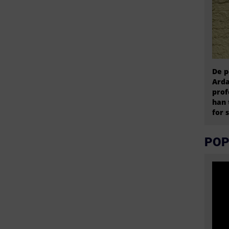
De p
Arda
prof
han 
for 
POP