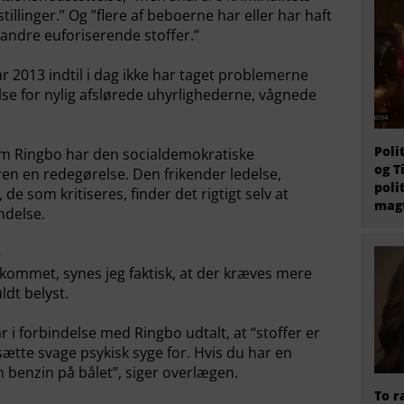
llinger.” Og ”flere af beboerne har eller har haft
 andre euforiserende stoffer.”
r 2013 indtil i dag ikke har taget problemerne
else for nylig afslørede uhyrlighederne, vågnede
Poli
om Ringbo har den socialdemokratiske
og T
en en redegørelse. Den frikender ledelse,
poli
de som kritiseres, finder det rigtigt selv at
magt
ndelse.
e
emkommet, synes jeg faktisk, at der kræves mere
ldt belyst.
i forbindelse med Ringbo udtalt, at “stoffer er
ætte svage psykisk syge for. Hvis du har en
n benzin på bålet”, siger overlægen.
To r