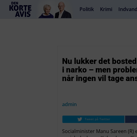
Politik
Krimi
Indvand
Nu lukker det boste
i narko – men proble
når ingen vil tage an
admin
Tweet på Twitter
Socialminister Manu Sareen (R) er