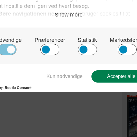
Send på mail
Kun 
sin 
hvor
Dan