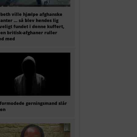
abeth ville hjælpe afghanske
anter … så blev hendes lig
veligt fundet i denne kuffert,
en britisk-afghaner ruller
ted med
formodede gerningsmand slår
gen