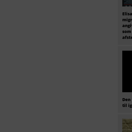
Elis
migr
angi
som 
afs
Den 
til i