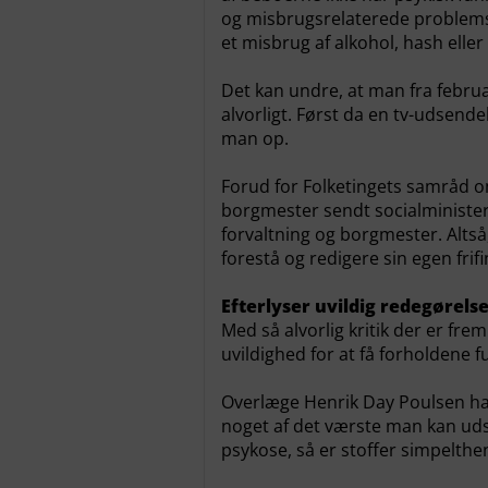
og misbrugsrelaterede problemsti
et misbrug af alkohol, hash eller
Det kan undre, at man fra februa
alvorligt. Først da en tv-udsend
man op.
Forud for Folketingets samråd 
borgmester sendt socialminister
forvaltning og borgmester. Altså, 
forestå og redigere sin egen frifi
Efterlyser uvildig redegørels
Med så alvorlig kritik der er fr
uvildighed for at få forholdene fu
Overlæge Henrik Day Poulsen har 
noget af det værste man kan uds
psykose, så er stoffer simpelthe