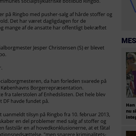
munes socialpsykiatriske botilbud Ringbo.
mer på Ringbo med pusher-salg af hårde stoffer og
ld. Det har været dagligdagen for de
g mange af de ansatte har offentligt bekræftet
MES
cialborgmester Jesper Christensen (S) er blevet
bo.
r.
ocialborgmesteren, da han forleden svarede på
 i Københavns Borgerrepræsentation.
e fra talerstolen af Enhedslisten. Det hele blev
et DF havde fundet på.
Han 
nu s
et uanmeldt tilsyn på Ringbo fra 10. februar 2013,
inte
skaber en del problemer med salg af stoffer og
 fastslår en af hovedkonklusionerne, at et fåtal
ktionsnedsættelse, ”men snarere kriminalitets-