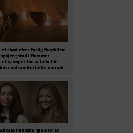
tiet skød efter farlig flugtbilist
ingbjerg stod i flammer –
tiet kæmper for at beholde
en i indvandrertætte område
adikale ministre ‘glemte’ at