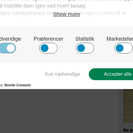
Kun 
sin 
hvor
Dan
De p