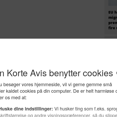
EU h
migr
prem
fire
Hvem
radi