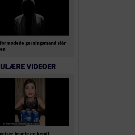
formodede gerningsmand slår
gen
ULÆRE VIDEOER
eiser brugte en kendt