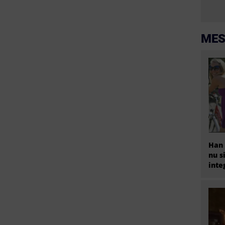
MES
Han 
nu s
inte