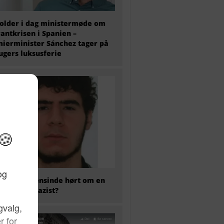
older i dag ministermøde om
antkrisen i Spanien –
ierminister Sánchez tager på
 ugers luksusferie
 har nogensinde hørt om en
kaliseret nazist?