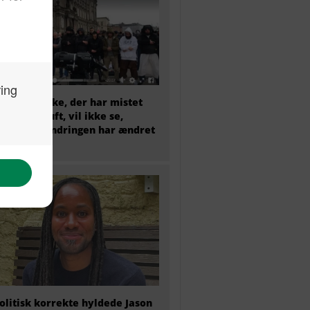
et menneske, der har mistet
sunde fornuft, vil ikke se,
dan indvandringen har ændret
mark
olitisk korrekte hyldede Jason