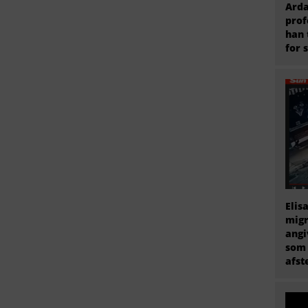
Arda
prof
han 
for 
Elis
migr
angi
som 
afs