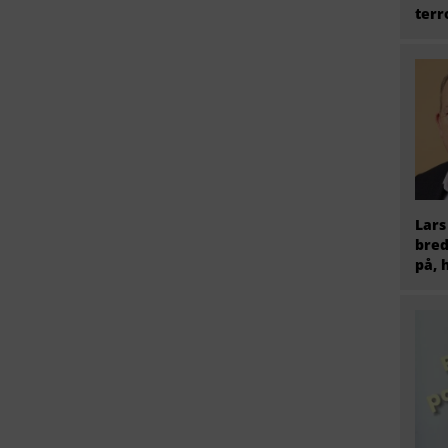
terr
Lars
bred
på, 