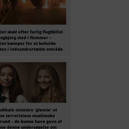
tiet skød efter farlig flugtbilist
ingbjerg stod i flammer –
tiet kæmper for at beholde
en i indvandrertætte område
adikale ministre ‘glemte’ at
e terroristens muslimske
rund – de kunne have gavn af
æse denne undersøgelse om