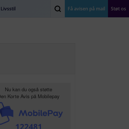
Livsstil
Få avisen på mail
Støt os
Nu kan du også støtte
en Korte Avis på Mobilepay