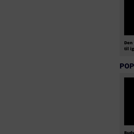
Den 
til i
POP
Budw