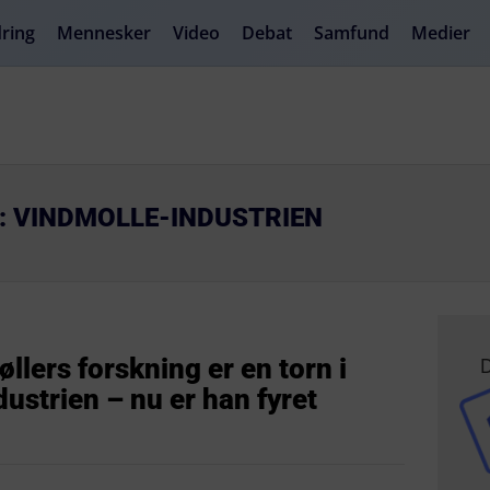
ring
Mennesker
Video
Debat
Samfund
Medier
R: VINDMOLLE-INDUSTRIEN
D
llers forskning er en torn i
dustrien – nu er han fyret