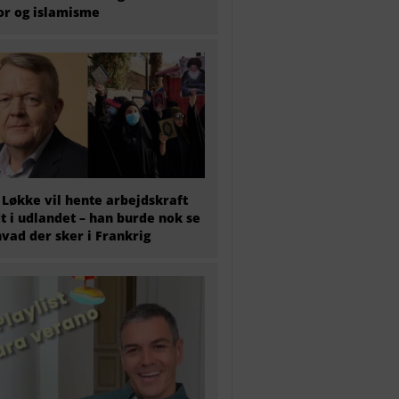
or og islamisme
 Løkke vil hente arbejdskraft
t i udlandet – han burde nok se
hvad der sker i Frankrig