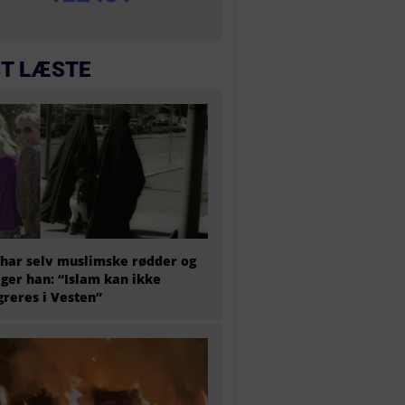
T LÆSTE
har selv muslimske rødder og
iger han: “Islam kan ikke
greres i Vesten”