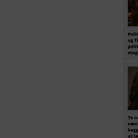
Poli
og T
poli
magt
To r
nævn
bagg
at l