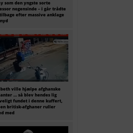
y som den yngste sorte
essor nogensinde – i går trådte
tilbage efter massive anklage
snyd
abeth ville hjælpe afghanske
anter … så blev hendes lig
veligt fundet i denne kuffert,
en britisk-afghaner ruller
ted med